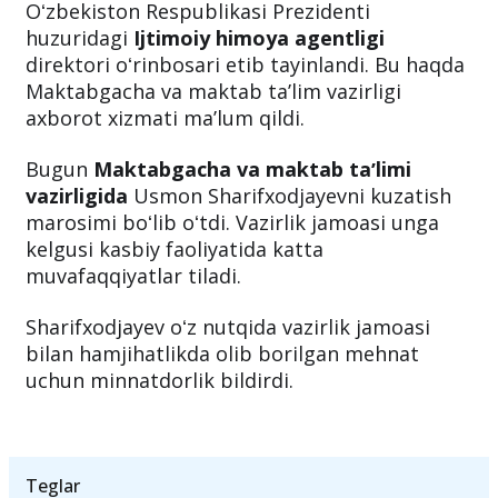
tegishli farmoniga asosan, Maktabgacha va
maktab taʼlimi vazirining birinchi oʻrinbosari
bo‘lib faoliyat yuritgan
Usmon Sharifxodjayev
Oʻzbekiston Respublikasi Prezidenti
huzuridagi
Ijtimoiy himoya agentligi
direktori oʻrinbosari etib tayinlandi. Bu haqda
Maktabgacha va maktab ta’lim vazirligi
axborot xizmati ma’lum qildi.
Bugun
Maktabgacha va maktab taʼlimi
vazirligida
Usmon Sharifxodjayevni kuzatish
marosimi boʻlib oʻtdi. Vazirlik jamoasi unga
kelgusi kasbiy faoliyatida katta
muvafaqqiyatlar tiladi.
Sharifxodjayev oʻz nutqida vazirlik jamoasi
bilan hamjihatlikda olib borilgan mehnat
uchun minnatdorlik bildirdi.