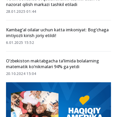
Ta’lim sohasida ovqatlantirishni tashkil etish va
nazorat qilish markazi tashkil etiladi
28.01.2025 01:44
Kambag‘al oilalar uchun katta imkoniyat: Bog‘chaga
imtiyozli kirish joriy etildi!
6.01.2025 15:52
O‘zbekiston maktabgacha ta’limida bolalarning
matematik ko‘nikmalari 94% ga yetdi
20.10.2024 15:04