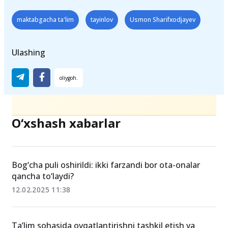
Teglar
maktabgacha ta'lim
tayinlov
Usmon Sharifxodjayev
Ulashing
O‘xshash xabarlar
Bog‘cha puli oshirildi: ikki farzandi bor ota-onalar
qancha to‘laydi?
12.02.2025 11:38