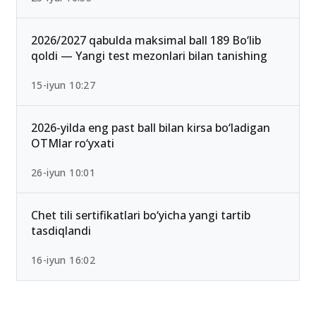
Ichki ishlar vazirligi Akademiyasi o‘tish ballari
2026 rasman e’lon qilindi
25-iyul 16:55
2026/2027 qabulda maksimal ball 189 Bo‘lib
qoldi — Yangi test mezonlari bilan tanishing
15-iyun 10:27
2026-yilda eng past ball bilan kirsa bo‘ladigan
OTMlar ro‘yxati
26-iyun 10:01
Chet tili sertifikatlari bo‘yicha yangi tartib
tasdiqlandi
16-iyun 16:02