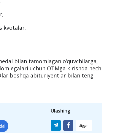
;
r;
 kvotalar.
edal bilan tamomlagan o‘quvchilarga,
iplom egalari uchun OTMga kirishda hech
Ular boshqa abituriyentlar bilan teng
Ulashing
dal