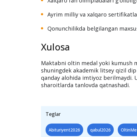
Xalqaro fan olimpiadalari g‘olibligi
Ayrim milliy va xalqaro sertifikatla
Qonunchilikda belgilangan maxsus
Xulosa
Maktabni oltin medal yoki kumush m
shuningdek akademik litsey qizil d
qanday alohida imtiyoz berilmaydi. 
sharoitlarda tanlovda qatnashadi.
Teglar
Abituriyent2026
qabul2026
OltinMe