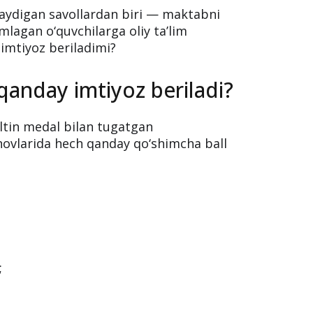
raydigan savollardan biri — maktabni
lagan o‘quvchilarga oliy ta’lim
imtiyoz beriladimi?
qanday imtiyoz beriladi?
ltin medal bilan tugatgan
inovlarida hech qanday qo‘shimcha ball
;