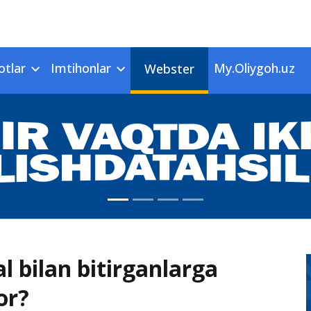
otlar
Imtihonlar
My.Oliygoh.uz
Webster
l bilan bitirganlarga
or?