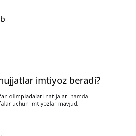
ib
.
ujjatlar imtiyoz beradi?
, fan olimpiadalari natijalari hamda
falar uchun imtiyozlar mavjud.