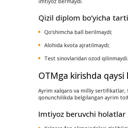
imtiyoz bermaydi.
Qizil diplom bo‘yicha tart
Qo‘shimcha ball berilmaydi;
Alohida kvota ajratilmaydi;
Test sinovlaridan ozod qilinmaydi
OTMga kirishda qaysi h
Ayrim xalqaro va milliy sertifikatlar
qonunchilikda belgilangan ayrim toi
Imtiyoz beruvchi holatlar