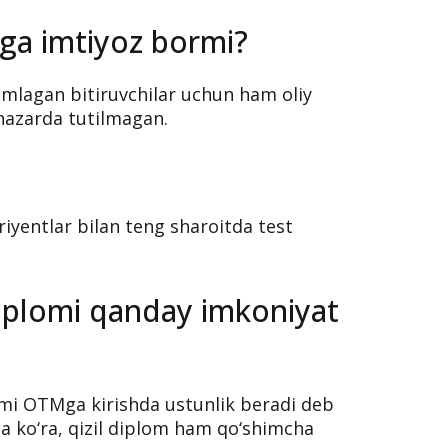
ga imtiyoz bormi?
lagan bitiruvchilar uchun ham oliy
 nazarda tutilmagan.
yentlar bilan teng sharoitda test
diplomi qanday imkoniyat
lomi OTMga kirishda ustunlik beradi deb
ga ko‘ra, qizil diplom ham qo‘shimcha