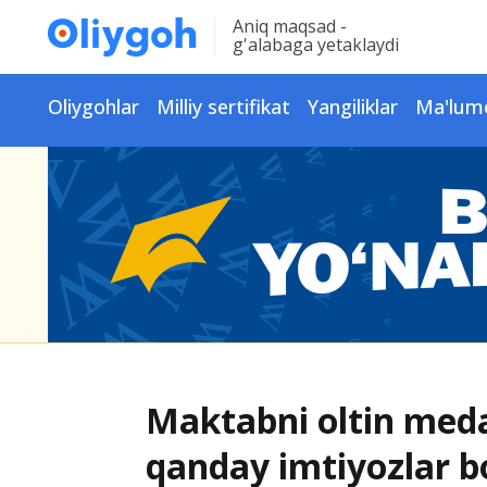
Aniq maqsad -
g'alabaga yetaklaydi
Oliygohlar
Milliy sertifikat
Yangiliklar
Ma'lum
Maktabni oltin meda
qanday imtiyozlar b