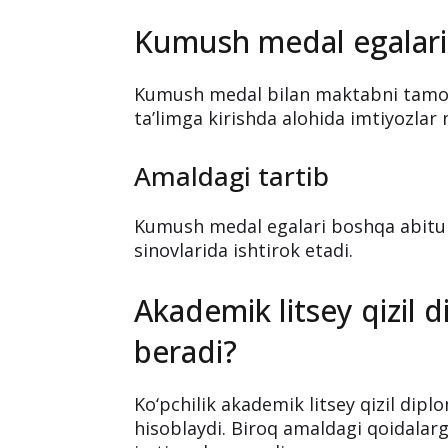
Kumush medal egalari
Kumush medal bilan maktabni tamom
ta’limga kirishda alohida imtiyozlar
Amaldagi tartib
Kumush medal egalari boshqa abituri
sinovlarida ishtirok etadi.
Akademik litsey qizil 
beradi?
Ko‘pchilik akademik litsey qizil dip
hisoblaydi. Biroq amaldagi qoidalar