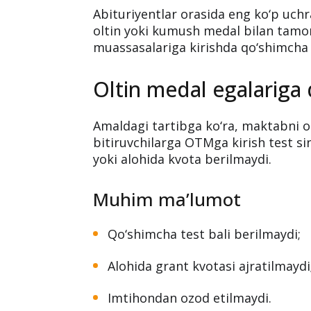
Abituriyentlar orasida eng ko‘p uch
oltin yoki kumush medal bilan tamom
muassasalariga kirishda qo‘shimcha 
Oltin medal egalariga 
Amaldagi tartibga ko‘ra, maktabni o
bitiruvchilarga OTMga kirish test s
yoki alohida kvota berilmaydi.
Muhim ma’lumot
Qo‘shimcha test bali berilmaydi;
Alohida grant kvotasi ajratilmaydi
Imtihondan ozod etilmaydi.