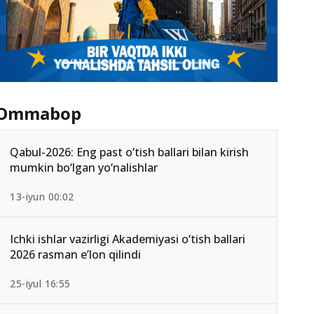
Ommabop
Qabul-2026: Eng past o‘tish ballari bilan kirish
mumkin bo‘lgan yo‘nalishlar
13-iyun 00:02
Ichki ishlar vazirligi Akademiyasi o‘tish ballari
2026 rasman e’lon qilindi
25-iyul 16:55