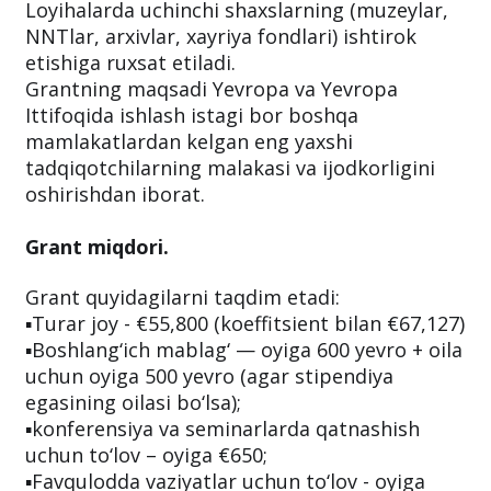
Loyihalarda uchinchi shaxslarning (muzeylar,
NNTlar, arxivlar, xayriya fondlari) ishtirok
etishiga ruxsat etiladi.
Grantning maqsadi Yevropa va Yevropa
Ittifoqida ishlash istagi bor boshqa
mamlakatlardan kelgan eng yaxshi
tadqiqotchilarning malakasi va ijodkorligini
oshirishdan iborat.
⠀
Grant miqdori.
Grant quyidagilarni taqdim etadi:
▪️Turar joy - €55,800 (koeffitsient bilan €67,127)
▪️Boshlang‘ich mablag‘ — oyiga 600 yevro + oila
uchun oyiga 500 yevro (agar stipendiya
egasining oilasi bo‘lsa);
▪️konferensiya va seminarlarda qatnashish
uchun to‘lov – oyiga €650;
▪️Favqulodda vaziyatlar uchun to‘lov - oyiga