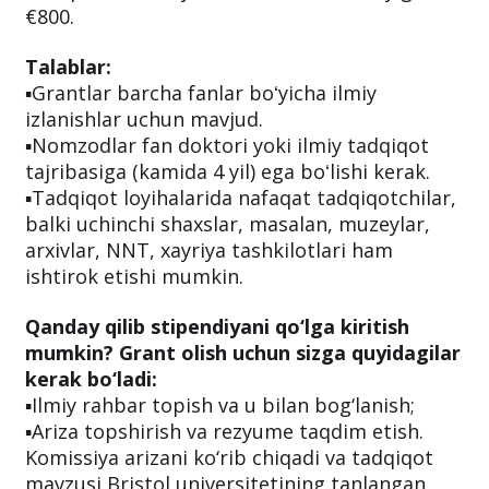
€800.
Talablar:
▪️Grantlar barcha fanlar boʻyicha ilmiy
izlanishlar uchun mavjud.
▪️Nomzodlar fan doktori yoki ilmiy tadqiqot
tajribasiga (kamida 4 yil) ega boʻlishi kerak.
▪️Tadqiqot loyihalarida nafaqat tadqiqotchilar,
balki uchinchi shaxslar, masalan, muzeylar,
arxivlar, NNT, xayriya tashkilotlari ham
ishtirok etishi mumkin.
Qanday qilib stipendiyani qo‘lga kiritish
mumkin? Grant olish uchun sizga quyidagilar
kerak bo‘ladi:
▪️Ilmiy rahbar topish va u bilan bog‘lanish;
▪️Ariza topshirish va rezyume taqdim etish.
Komissiya arizani ko‘rib chiqadi va tadqiqot
mavzusi Bristol universitetining tanlangan