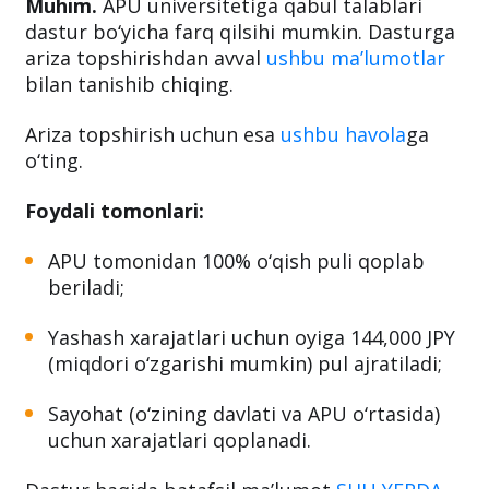
Batafsil ma’lumot
SHU YERDA.
Muhim.
APU universitetiga qabul talablari
dastur bo‘yicha farq qilsihi mumkin. Dasturga
ariza topshirishdan avval
ushbu ma’lumotlar
bilan tanishib chiqing.
Ariza topshirish uchun esa
ushbu havola
ga
o‘ting.
Foydali tomonlari:
APU tomonidan 100% o‘qish puli qoplab
beriladi;
Yashash xarajatlari uchun oyiga 144,000 JPY
(miqdori o‘zgarishi mumkin) pul ajratiladi;
Sayohat (o‘zining davlati va APU o‘rtasida)