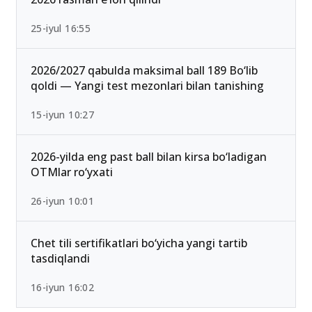
Ichki ishlar vazirligi Akademiyasi o‘tish ballari
2026 rasman e’lon qilindi
25-iyul 16:55
2026/2027 qabulda maksimal ball 189 Bo‘lib
qoldi — Yangi test mezonlari bilan tanishing
15-iyun 10:27
2026-yilda eng past ball bilan kirsa bo‘ladigan
OTMlar ro‘yxati
26-iyun 10:01
Chet tili sertifikatlari bo‘yicha yangi tartib
tasdiqlandi