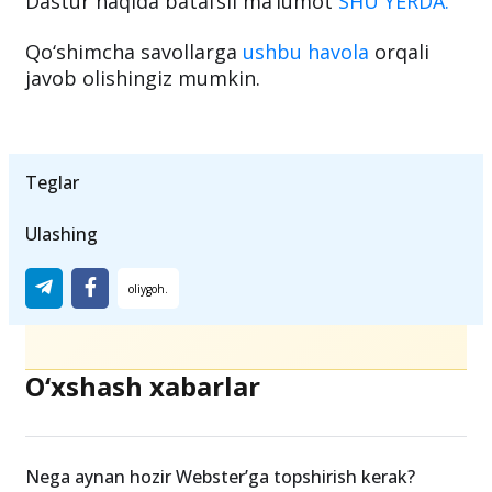
uchun xarajatlari qoplanadi.
Dastur haqida batafsil ma’lumot
SHU YERDA.
Qo‘shimcha savollarga
ushbu havola
orqali
javob olishingiz mumkin.
Teglar
Ulashing
O‘xshash xabarlar