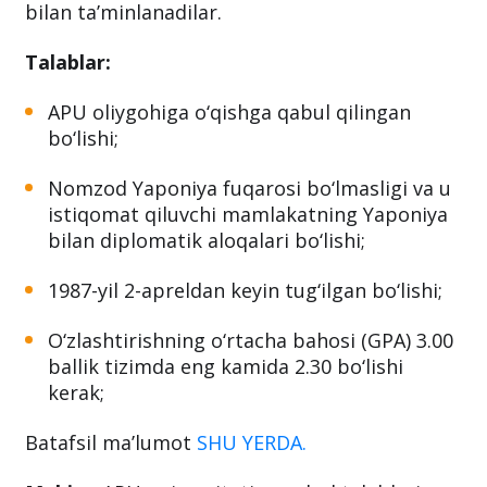
universitetida kontrakt to‘lovlarisiz o‘qiydi.
Qolaversa, Yaponiyaga borib-kelish xarajatlari
qoplab beriladi va talabalar oylik stipendiya
bilan ta’minlanadilar.
Talablar:
APU oliygohiga o‘qishga qabul qilingan
bo‘lishi;
Nomzod Yaponiya fuqarosi bo‘lmasligi va u
istiqomat qiluvchi mamlakatning Yaponiya
bilan diplomatik aloqalari bo‘lishi;
1987-yil 2-apreldan keyin tug‘ilgan bo‘lishi;
O‘zlashtirishning o‘rtacha bahosi (GPA) 3.00
ballik tizimda eng kamida 2.30 bo‘lishi
kerak;