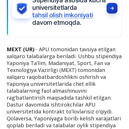
da kuchli
niyati
.
MEXT (UR)
- APU tomonidan tavsiya etilgan
xalqaro talabalarga beriladi. Ushbu stipendiya
Yaponiya Ta’lim, Madaniyat, Sport, Fan va
Texnologiya Vazirligi (MEXT) tomonidan
xalqaro raqobatbardoshlikni oshirish va
Yaponiya universitetlarida chet ellik
talabalarning faol almashinuvini
rag‘batlantirish maqsadida tashkil etilgan.
Dastur davomida ishtirokchilar APU