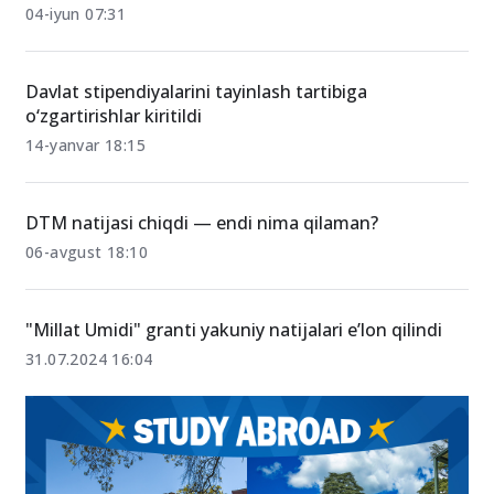
Nega aynan hozir Webster’ga topshirish kerak?
04-iyun 07:31
Davlat stipendiyalarini tayinlash tartibiga
o‘zgartirishlar kiritildi
14-yanvar 18:15
DTM natijasi chiqdi — endi nima qilaman?
06-avgust 18:10
"Millat Umidi" granti yakuniy natijalari e’lon qilindi
31.07.2024 16:04