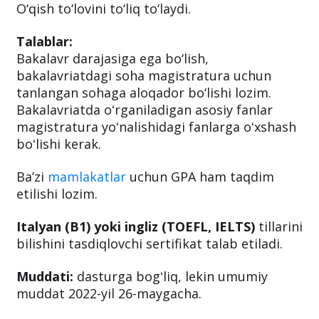
O‘qish to‘lovini to‘liq to‘laydi.
Talablar:
Bakalavr darajasiga ega bo‘lish,
bakalavriatdagi soha magistratura uchun
tanlangan sohaga aloqador bo‘lishi lozim.
Bakalavriatda oʻrganiladigan asosiy fanlar
magistratura yoʻnalishidagi fanlarga oʻxshash
boʻlishi kerak.
Ba’zi
mamlakatlar
uchun GPA ham taqdim
etilishi lozim.
Italyan (B1) yoki ingliz (TOEFL, IELTS)
tillarini
bilishini tasdiqlovchi sertifikat talab etiladi.
Muddati:
dasturga bogʻliq, lekin umumiy
muddat 2022-yil 26-maygacha.