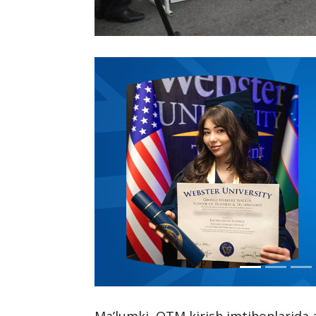
Ma’lumki, OTM kirish imtihonlarida a