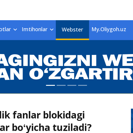
otlar
Imtihonlar
My.Oliygoh.uz
Webster
ik fanlar blokidagi
ar boʻyicha tuziladi?