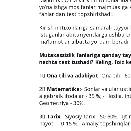
yo‘nalishga mos fanlar majmuasiga k
fanlaridan test topshirishadi.
Kirish imtixonlariga samarali tayyor
istaganlar abituriyentlarga ushbu
ma’lumotlar albatta yordam beradi.
Mutaxassislik fanlariga qanday ta
nechta test tushadi? Keling, foiz k
1⃣
Ona tili va adabiyot
- Ona tili - 6
2⃣
Matematika:
- Sonlar va ular ust
algebraik ifodalar - 35 %; - Hosila, i
Geometriya - 30%.
3⃣
Tarix:
- Siyosiy tarix - 50-60%;- Ij
hayot - 10-15 %;- Amaliy topshiriqlar