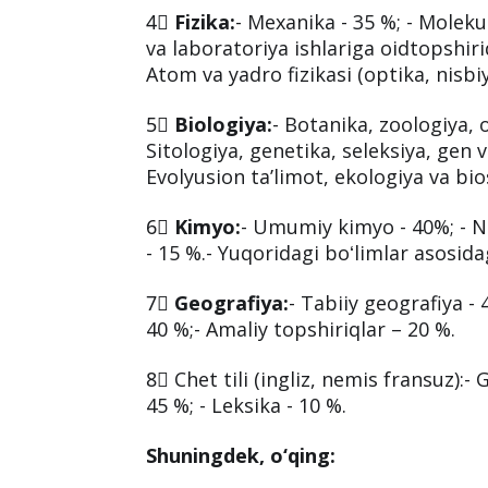
4⃣
Fizika:
- Mexanika - 35 %; - Molek
va laboratoriya ishlariga oidtopshiri
Atom va yadro fizikasi (optika, nisbiy
5⃣
Biologiya:
- Botanika, zoologiya, 
Sitologiya, genetika, seleksiya, gen v
Evolyusion taʼlimot, ekologiya va bio
6⃣
Kimyo:
- Umumiy kimyo - 40%; - N
- 15 %.- Yuqoridagi boʻlimlar asosidag
7⃣
Geografiya:
- Tabiiy geografiya - 
40 %;- Amaliy topshiriqlar – 20 %.
8⃣ Chet tili (ingliz, nemis fransuz):-
45 %; - Leksika - 10 %.
Shuningdek, o‘qing: