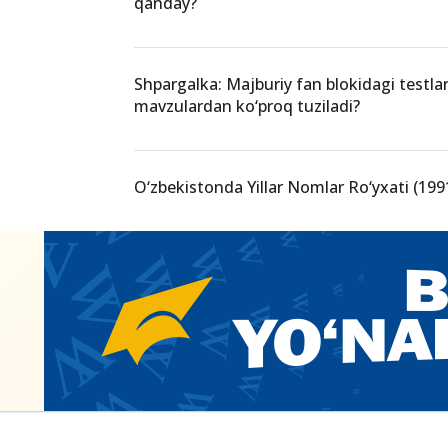
qanday?
Shpargalka: Majburiy fan blokidagi testlar
mavzulardan ko‘proq tuziladi?
O‘zbekistonda Yillar Nomlar Ro‘yxati (1991