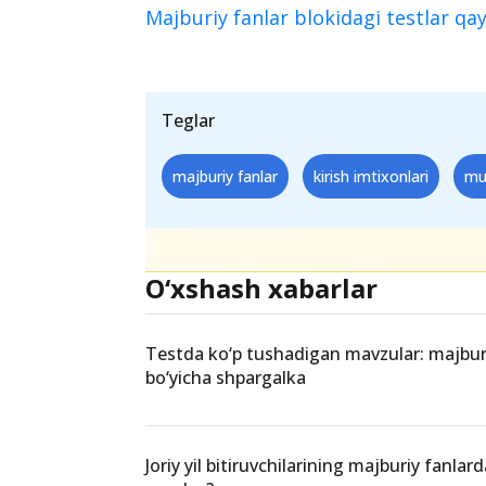
Majburiy fanlar blokidagi testlar qa
Teglar
majburiy fanlar
kirish imtixonlari
mut
O‘xshash xabarlar
Testda ko‘p tushadigan mavzular: majburi
bo‘yicha shpargalka
Joriy yil bitiruvchilarining majburiy fanlard