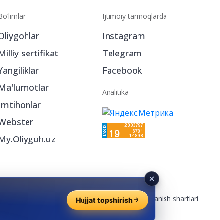
Bo‘limlar
Ijtimoiy tarmoqlarda
Oliygohlar
Instagram
Milliy sertifikat
Telegram
Yangiliklar
Facebook
Ma'lumotlar
Analitika
Imtihonlar
Webster
My.Oliygoh.uz
Reklama
/
Foydalanish shartlari
Hujjat topshirish