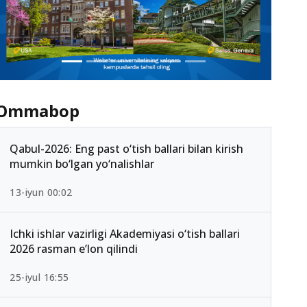
Ommabop
Qabul-2026: Eng past o‘tish ballari bilan kirish
mumkin bo‘lgan yo‘nalishlar
13-iyun 00:02
Ichki ishlar vazirligi Akademiyasi o‘tish ballari
2026 rasman e’lon qilindi
25-iyul 16:55