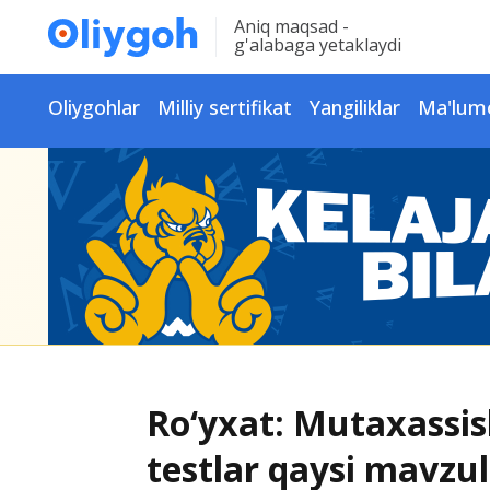
Aniq maqsad -
g'alabaga yetaklaydi
Oliygohlar
Milliy sertifikat
Yangiliklar
Ma'lum
Ro‘yxat: Mutaxassisl
testlar qaysi mavzul