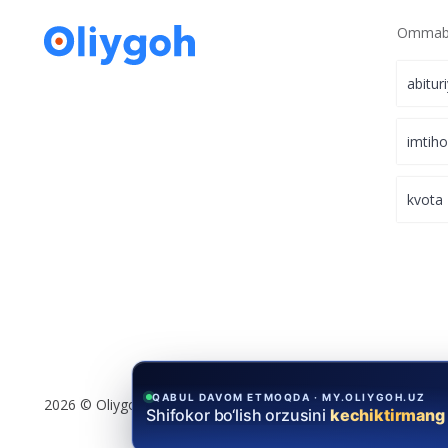
Ommabo
abitur
imtih
kvota
QABUL DAVOM ETMOQDA · MY.OLIYGOH.UZ
2026 © Oliygoh.uz, Barcha huquqlar himoyalangan
Shifokor bo‘lish orzusini
kechiktirmang