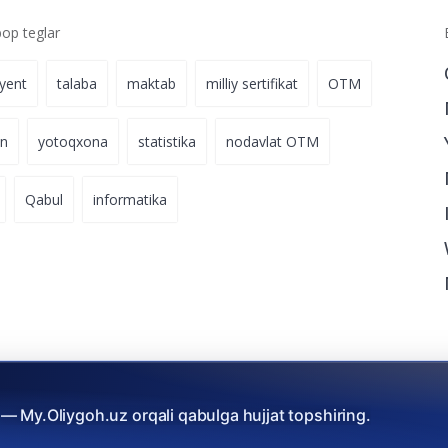
p teglar
iyent
talaba
maktab
milliy sertifikat
OTM
on
yotoqxona
statistika
nodavlat OTM
Qabul
informatika
— My.Oliygoh.uz orqali qabulga hujjat topshiring.