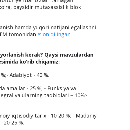
o‘ra, qaysidir mutaxassislik blok
lanish hamda yuqori natijani egallashni
 DTM tomonidan
e’lon qilingan
yyorlanish kerak?
Qaysi mavzulardan
esimida ko‘rib chiqamiz:
0 %;- Adabiyot - 40 %.
ida amallar - 25 %; - Funksiya va
ntegral va ularning tadbiqlari – 10%;-
timoiy-iqtisodiy tarix - 10-20 %; - Madaniy
 - 20-25 %.