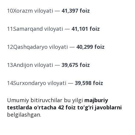
Toshkent viloyati —
41,59 foiz
Xorazm viloyati —
41,397 foiz
Samarqand viloyati —
41,101 foiz
Qashqadaryo viloyati —
40,299 foiz
Andijon viloyati —
39,675 foiz
Surxondaryo viloyati —
39,598 foiz
Umumiy bitiruvchilar bu yilgi
majburiy
testlarda o‘rtacha 42 foiz to‘g‘ri javoblarni