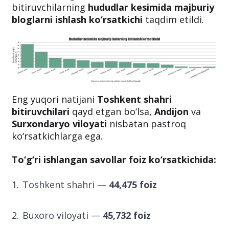
Bilim va malakalarni baholash agentligi
tomonidan 2024/2025-o‘quv yilida oliy ta’lim
muassasalariga kirish imtihonlarida
bitiruvchilarning
hududlar kesimida majburiy
bloglarni ishlash ko‘rsatkichi
taqdim etildi.
Eng yuqori natijani
Toshkent shahri
bitiruvchilari
qayd etgan bo‘lsa,
Andijon
va
Surxondaryo viloyati
nisbatan pastroq
ko‘rsatkichlarga ega.
To‘g‘ri ishlangan savollar foiz ko‘rsatkichida:
Toshkent shahri —
44,475 foiz