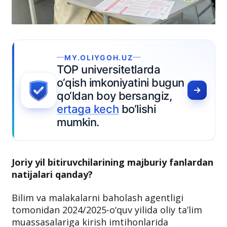
gun
,
Joriy yil bitiruvchilarining majburiy fanlardan
natijalari qanday?