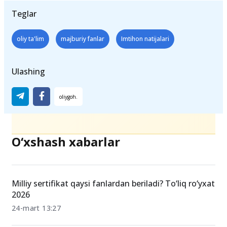
belgilashgan.
Teglar
oliy ta'lim
majburiy fanlar
Imtihon natijalari
Ulashing
O‘xshash xabarlar
Milliy sertifikat qaysi fanlardan beriladi? To‘liq ro‘yxat