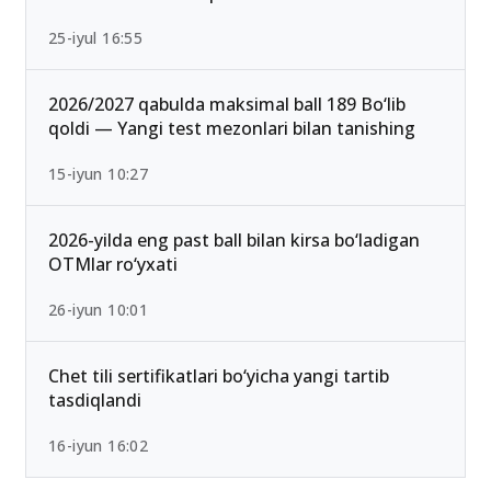
Ichki ishlar vazirligi Akademiyasi o‘tish ballari
2026 rasman e’lon qilindi
25-iyul 16:55
2026/2027 qabulda maksimal ball 189 Bo‘lib
qoldi — Yangi test mezonlari bilan tanishing
15-iyun 10:27
2026-yilda eng past ball bilan kirsa bo‘ladigan
OTMlar ro‘yxati
26-iyun 10:01
Chet tili sertifikatlari bo‘yicha yangi tartib
tasdiqlandi