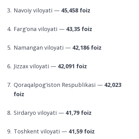
Buxoro viloyati —
45,732 foiz
Navoiy viloyati —
45,458 foiz
Farg‘ona viloyati —
43,35 foiz
Namangan viloyati —
42,186 foiz
Jizzax viloyati —
42,091 foiz
Qoraqalpog‘iston Respublikasi —
42,023
foiz
Sirdaryo viloyati —
41,79 foiz