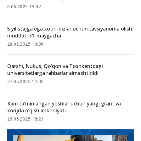
Abituriyentlar va ularning ota-onalari diqqatiga! ID-
karta olishni unutmang
6.06.2025 13:47
5 yil stajga ega xotin-qizlar uchun tavsiyanoma olish
muddati 31-maygacha
28.05.2025 10:36
Qarshi, Nukus, Qo‘qon va Toshkentdagi
universitetlarga rahbarlar almashtirildi
27.05.2025 17:42
Kam ta’minlangan yoshlar uchun yangi grant va
xorijda o‘qish imkoniyati
26.05.2025 18:21