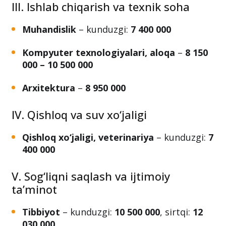
Huquq
– kunduzgi:
11 250 000
III. Ishlab chiqarish va texnik soha
Muhandislik
– kunduzgi:
7 400 000
Kompyuter texnologiyalari, aloqa
–
8 150
000 – 10 500 000
Arxitektura
–
8 950 000
IV. Qishloq va suv xo‘jaligi
Qishloq xo‘jaligi, veterinariya
– kunduzgi:
7
400 000
V. Sog‘liqni saqlash va ijtimoiy
ta’minot