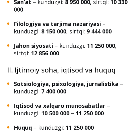
Pedagogika
– kunduzgi:
7 400 000 so‘m
,
sirtqi:
8 623 000 so‘m
San’at
– kunduzgi:
8 950 000
, sirtqi:
10 330
000
Filologiya va tarjima nazariyasi
–
kunduzgi:
8 150 000
, sirtqi:
9 444 000
Jahon siyosati
– kunduzgi:
11 250 000
,
sirtqi:
12 856 000
II. Ijtimoiy soha, iqtisod va huquq
Sotsiologiya, psixologiya, jurnalistika
–
kunduzgi:
7 400 000
Iqtisod va xalqaro munosabatlar
–
kunduzgi:
10 500 000 – 11 250 000