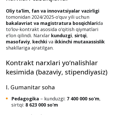
o‘quv yili uchun kontrakt
narxlari tasdiqlandi
Oliy ta’lim, fan va innovatsiyalar vazirligi
tomonidan 2024/2025-o‘quv yili uchun
bakalavriat va magistratura bosqichlari
da
to‘lov-kontrakt asosida o‘qitish qiymatlari
e’lon qilindi. Narxlar
kunduzgi
,
sirtqi
,
masofaviy
,
kechki
va
ikkinchi mutaxassislik
shakllariga ajratilgan.
Kontrakt narxlari yo‘nalishlar
kesimida (bazaviy, stipendiyasiz)
I. Gumanitar soha