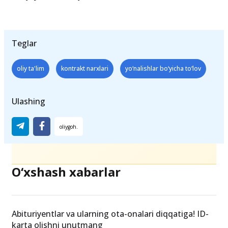
Ushbu narxlar
2024/2025-o‘quv yili uchun
amal qiladi.
Yangi o‘quv yili
uchun narxlar
qayta tasdiqlanishi mumkin
.
Teglar
oliy ta'lim
kontrakt narxlari
yo‘nalishlar bo‘yicha to‘lov
Ulashing
O‘xshash xabarlar