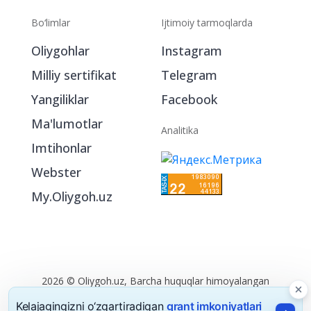
Bo‘limlar
Ijtimoiy tarmoqlarda
Oliygohlar
Instagram
Milliy sertifikat
Telegram
Yangiliklar
Facebook
Ma'lumotlar
Analitika
Imtihonlar
Webster
My.Oliygoh.uz
Kelajagingizni o‘zgartiradigan
grant imkoniyatlari