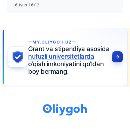
Chet tili sertifikatlari bo‘yicha yangi tartib
tasdiqlandi
16-iyun 16:02