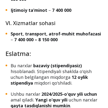
Tibbiyot
– kunduzgi:
10 500 000
, sirtqi:
12
030 000
Ijtimoiy ta’minot
–
7 400 000
VI. Xizmatlar sohasi
Sport, transport, atrof-muhit muhofazasi
–
7 400 000 – 8 150 000
Eslatma:
Bu narxlar
bazaviy (stipendiyasiz)
hisoblanadi. Stipendiyali shaklda o‘qish
uchun belgilangan miqdorga
12 oylik
stipendiya
miqdori qo‘shiladi.