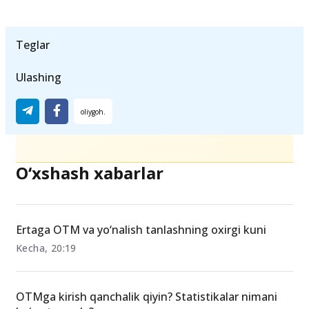
Atom va yadro fizikasi (optika, nisbiylik
nazariyasi) - 10%.
Teglar
Ulashing
O‘xshash xabarlar
Ertaga OTM va yo‘nalish tanlashning oxirgi kuni
Kecha, 20:19