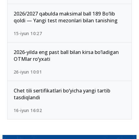
2026 rasman e’lon qilindi
25-iyul 16:55
2026/2027 qabulda maksimal ball 189 Bo‘lib
qoldi — Yangi test mezonlari bilan tanishing
15-iyun 10:27
2026-yilda eng past ball bilan kirsa bo‘ladigan
OTMlar ro‘yxati
26-iyun 10:01
Chet tili sertifikatlari bo‘yicha yangi tartib
tasdiqlandi
16-iyun 16:02