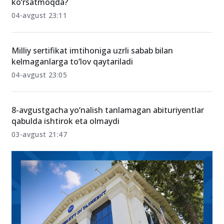
OTMga kirish qanchalik qiyin? Statistikalar nimani
ko‘rsatmoqda?
04-avgust 23:11
Milliy sertifikat imtihoniga uzrli sabab bilan
kelmaganlarga to‘lov qaytariladi
04-avgust 23:05
8-avgustgacha yo‘nalish tanlamagan abituriyentlar
qabulda ishtirok eta olmaydi
03-avgust 21:47