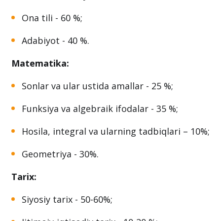
mutaxassislar bloklariga navbat!
Ona tili va adabiyot
Ona tili - 60 %;
Adabiyot - 40 %.
Matematika:
Sonlar va ular ustida amallar - 25 %;
Funksiya va algebraik ifodalar - 35 %;
Hosila, integral va ularning tadbiqlari – 10%;
Geometriya - 30%.
Tarix: