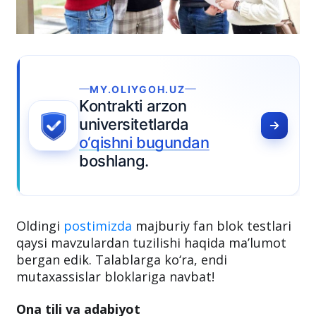
Y.OLIYGOH.UZ
trakti arzon
versitetlarda
qishni bugundan
shlang.
Oldingi
postimizda
majburiy fan blok testlari
qaysi mavzulardan tuzilishi haqida maʼlumot
bergan edik. Talablarga ko‘ra, endi