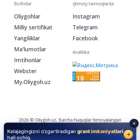
Bo‘limlar
Ijtimoiy tarmoqlarda
Oliygohlar
Instagram
Milliy sertifikat
Telegram
Yangiliklar
Facebook
Ma'lumotlar
Analitika
Imtihonlar
Webster
My.Oliygoh.uz
Kelajagingizni o‘zgartiradigan
grant imkoniyatlari
hali ochiq.