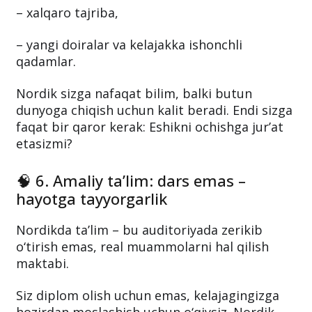
– xalqaro tajriba,
– yangi doiralar va kelajakka ishonchli
qadamlar.
Nordik sizga nafaqat bilim, balki butun
dunyoga chiqish uchun kalit beradi. Endi sizga
faqat bir qaror kerak: Eshikni ochishga jur’at
etasizmi?
🧠 6. Amaliy ta’lim: dars emas –
hayotga tayyorgarlik
Nordikda ta’lim – bu auditoriyada zerikib
o‘tirish emas, real muammolarni hal qilish
maktabi.
Siz diplom olish uchun emas, kelajagingizga