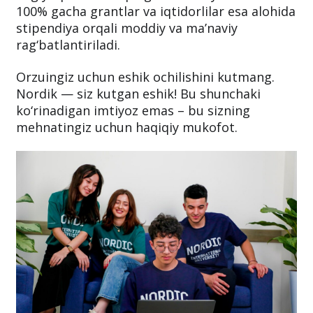
100% gacha grantlar va iqtidorlilar esa alohida
stipendiya orqali moddiy va ma’naviy
rag‘batlantiriladi.
Orzuingiz uchun eshik ochilishini kutmang.
Nordik — siz kutgan eshik! Bu shunchaki
ko‘rinadigan imtiyoz emas – bu sizning
mehnatingiz uchun haqiqiy mukofot.