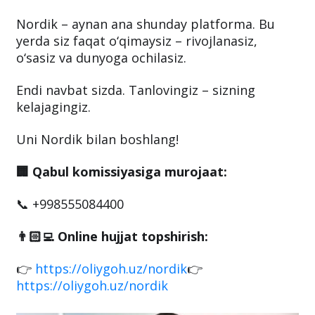
Nordik – aynan ana shunday platforma. Bu
yerda siz faqat o‘qimaysiz – rivojlanasiz,
o‘sasiz va dunyoga ochilasiz.
Endi navbat sizda. Tanlovingiz – sizning
kelajagingiz.
Uni Nordik bilan boshlang!
🏢 Qabul komissiyasiga murojaat:
📞 +998555084400
👨🏻‍💻 Online hujjat topshirish:
👉
https://oliygoh.uz/nordik
👉
https://oliygoh.uz/nordik