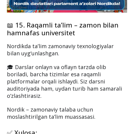
📖 15. Raqamli ta’lim – zamon bilan
hamnafas universitet
Nordikda ta’lim zamonaviy texnologiyalar
bilan uyg‘unlashgan.
🎓 Darslar onlayn va oflayn tarzda olib
boriladi, barcha tizimlar esa raqamli
platformalar orqali ishlaydi. Siz darsni
auditoriyada ham, uydan turib ham samarali
o‘zlashtirasiz.
Nordik – zamonaviy talaba uchun
moslashtirilgan ta’lim muassasasi.
✅ Xulosa: