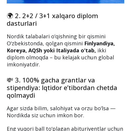
🌍 2. 2+2 / 3+1 xalqaro diplom
dasturlari
Nordik talabalari o‘qishning bir qismini
O‘zbekistonda, qolgan qismini
Finlyandiya,
Koreya, AQSh yoki Italiyada o‘tab,
ikki
diplom olmoqda – bu kelajak uchun global
imkoniyatdir.
💸 3. 100% gacha grantlar va
stipendiya: Iqtidor e’tibordan chetda
qolmaydi
Agar sizda bilim, salohiyat va orzu bo‘lsa —
Nordikda siz uchun imkon bor.
Eng yuqori ball to‘plagan abituriyentlar uchun