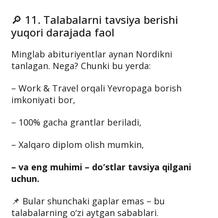
🔎 11. Talabalarni tavsiya berishi
yuqori darajada faol
Minglab abituriyentlar aynan Nordikni
tanlagan. Nega? Chunki bu yerda:
– Work & Travel orqali Yevropaga borish
imkoniyati bor,
– 100% gacha grantlar beriladi,
– Xalqaro diplom olish mumkin,
– va eng muhimi – do‘stlar tavsiya qilgani
uchun.
📌 Bular shunchaki gaplar emas – bu
talabalarning o‘zi aytgan sabablari.