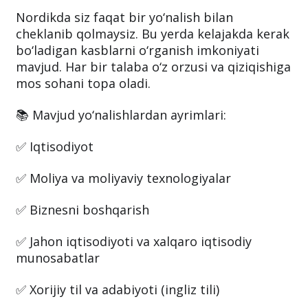
Nordikda siz faqat bir yo‘nalish bilan
cheklanib qolmaysiz. Bu yerda kelajakda kerak
bo‘ladigan kasblarni o‘rganish imkoniyati
mavjud. Har bir talaba o‘z orzusi va qiziqishiga
mos sohani topa oladi.
📚 Mavjud yo‘nalishlardan ayrimlari:
✅ Iqtisodiyot
✅ Moliya va moliyaviy texnologiyalar
✅ Biznesni boshqarish
✅ Jahon iqtisodiyoti va xalqaro iqtisodiy
munosabatlar
✅ Xorijiy til va adabiyoti (ingliz tili)