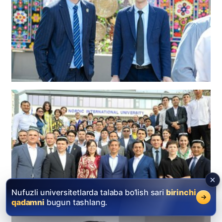
Nufuzli universitetlarda talaba bo‘lish sari
birinchi
qadamni
bugun tashlang.