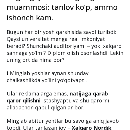
muammosi: tanlov ko‘p, ammo
ishonch kam.
Bugun har bir yosh qarshisida savol turibdi:
Qaysi universitet menga real imkoniyat
beradi? Shunchaki auditoriyami – yoki xalqaro
sahnaga yo‘lmi? Diplom olish osonlashdi. Lekin
uning ortida nima bor?
❗ Minglab yoshlar aynan shunday
chalkashlikda yo‘lini yo‘qotyapti.
Ular reklamalarga emas,
natijaga qarab
qaror qilishni
istashyapti. Va shu qarorni
allaqachon qabul qilganlar bor.
Minglab abituriyentlar bu savolga aniq javob
topdi. Ular tanlagan joy –
Xalqaro Nordik