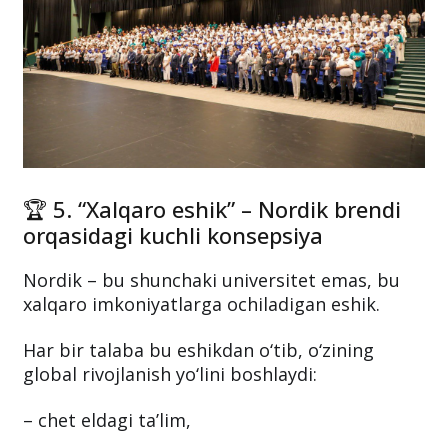
🏆 5. “Xalqaro eshik” – Nordik brendi
orqasidagi kuchli konsepsiya
Nordik – bu shunchaki universitet emas, bu
xalqaro imkoniyatlarga ochiladigan eshik.
Har bir talaba bu eshikdan o‘tib, o‘zining
global rivojlanish yo‘lini boshlaydi:
– chet eldagi ta’lim,