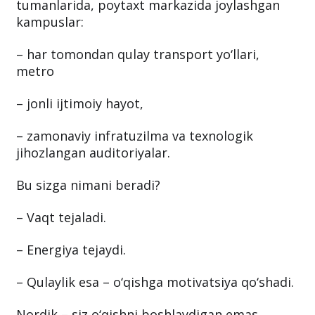
tumanlarida, poytaxt markazida joylashgan
kampuslar:
– har tomondan qulay transport yo‘llari,
metro
– jonli ijtimoiy hayot,
– zamonaviy infratuzilma va texnologik
jihozlangan auditoriyalar.
Bu sizga nimani beradi?
– Vaqt tejaladi.
– Energiya tejaydi.
– Qulaylik esa – o‘qishga motivatsiya qo‘shadi.
Nordik – siz o‘qishni boshlaydigan emas,