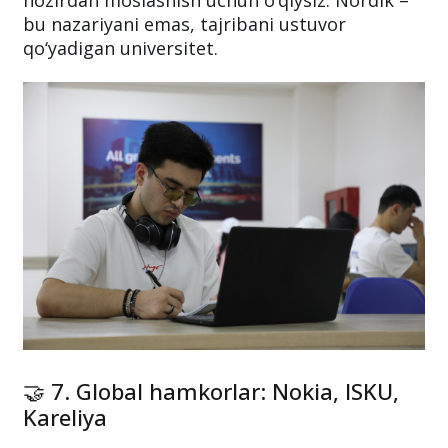
hozirdan moslashish uchun o‘qiysiz. Nordik –
bu nazariyani emas, tajribani ustuvor
qo‘yadigan universitet.
🤝 7. Global hamkorlar: Nokia, ISKU,
Kareliya