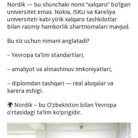
Nordik — bu shunchaki nomi “xalqaro” bo‘lgan
universitet emas. Nokia, ISKU va Kareliya
universiteti kabi yirik xalqaro tashkilotlar
bilan rasmiy hamkorlik shartnomalari mavjud.
Bu siz uchun nimani anglatadi?
– Yevropa ta’lim standartlari,
– amaliyot va almashinuv imkoniyatlari,
– diplomdan tashqari — real aloqalar va
karera eshigi.
🌍 Nordik – bu O‘zbekiston bilan Yevropa
o‘rtasidagi ta’lim ko‘prigidir.