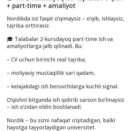
+ part-time + amaliyot
Nordikda siz faqat o‘qimaysiz – o‘qib, ishlaysiz,
tajriba orttirasiz.
🎓 Talabalar 2-kursdayoq part-time ish va
amaliyotlarga jalb qilinadi. Bu:
– CV uchun birinchi real tajriba,
– moliyaviy mustaqillik sari qadam,
– kelajakdagi ish beruvchilarga kuchli signal.
O‘qishni bitganda ish qidirib sarson bo‘lmaysiz
– ish o‘zidan oldin boshlanadi.
Nordik – bu sizni nafaqat o‘qitadigan, balki
hayotga tayyorlaydigan universitet.