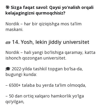
🎯 Sizga faqat savol: Qaysi yo‘nalish orqali
kelajagingizni qurmoqchisiz?
Nordik – har bir qiziqishga mos ta’lim
maskani.
🧱 14. Yosh, lekin jiddiy universitet
Nordik – hali yangi bo‘lishiga qaramay, katta
ishonch qozongan universitet.
🎓 2022-yilda tashkil topgan bo‘lsa-da,
bugungi kunda:
– 6500+ talaba bu yerda ta’lim olmoqda,
– 50 dan ortiq xalqaro hamkorlik yo‘lga
qo‘yilgan,