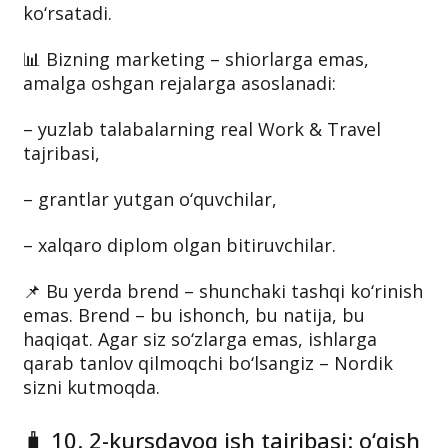
ko‘rsatadi.
📊 Bizning marketing – shiorlarga emas,
amalga oshgan rejalarga asoslanadi:
– yuzlab talabalarning real Work & Travel
tajribasi,
– grantlar yutgan o‘quvchilar,
– xalqaro diplom olgan bitiruvchilar.
📌 Bu yerda brend – shunchaki tashqi ko‘rinish
emas. Brend – bu ishonch, bu natija, bu
haqiqat. Agar siz so‘zlarga emas, ishlarga
qarab tanlov qilmoqchi bo‘lsangiz – Nordik
sizni kutmoqda.
🧳 10. 2-kursdayoq ish tajribasi: o‘qish