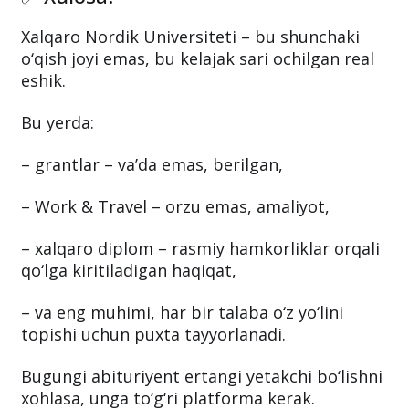
Xalqaro Nordik Universiteti – bu shunchaki
o‘qish joyi emas, bu kelajak sari ochilgan real
eshik.
Bu yerda:
– grantlar – va’da emas, berilgan,
– Work & Travel – orzu emas, amaliyot,
– xalqaro diplom – rasmiy hamkorliklar orqali
qo‘lga kiritiladigan haqiqat,
– va eng muhimi, har bir talaba o‘z yo‘lini
topishi uchun puxta tayyorlanadi.
Bugungi abituriyent ertangi yetakchi bo‘lishni
xohlasa, unga to‘g‘ri platforma kerak.