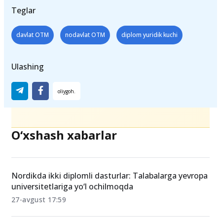
Teglar
davlat OTM
nodavlat OTM
diplom yuridik kuchi
Ulashing
O‘xshash xabarlar
Nordikda ikki diplomli dasturlar: Talabalarga yevropa
universitetlariga yo‘l ochilmoqda