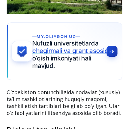
.UZ
rsitetlarda
a grant asosida
yati hali
O‘zbekiston qonunchiligida nodavlat (xususiy)
ta’lim tashkilotlarining huquqiy maqomi,
tashkil etish tartiblari belgilab qo‘yilgan. Ular