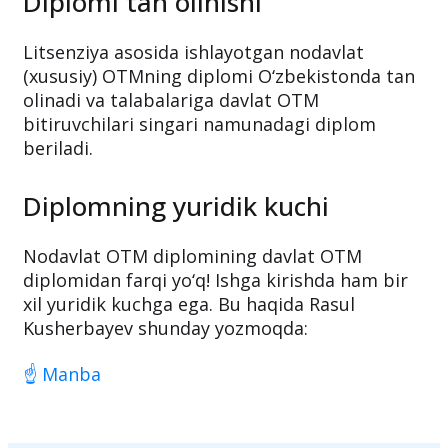
o‘z faoliyatlarini litsenziya asosida olib boradi.
Diplomi tan olinishi
Litsenziya asosida ishlayotgan nodavlat
(xususiy) OTMning diplomi O‘zbekistonda tan
olinadi va talabalariga davlat OTM
bitiruvchilari singari namunadagi diplom
beriladi.
Diplomning yuridik kuchi
Nodavlat OTM diplomining davlat OTM
diplomidan farqi yo‘q! Ishga kirishda ham bir
xil yuridik kuchga ega. Bu haqida Rasul
Kusherbayev shunday yozmoqda:
☝️ Manba