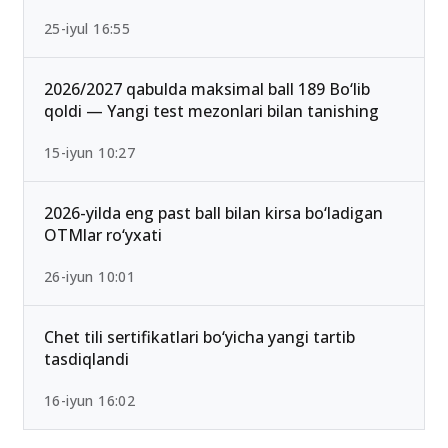
Ichki ishlar vazirligi Akademiyasi o‘tish ballari
2026 rasman e’lon qilindi
25-iyul 16:55
2026/2027 qabulda maksimal ball 189 Bo‘lib
qoldi — Yangi test mezonlari bilan tanishing
15-iyun 10:27
2026-yilda eng past ball bilan kirsa bo‘ladigan
OTMlar ro‘yxati
26-iyun 10:01
Chet tili sertifikatlari bo‘yicha yangi tartib
tasdiqlandi