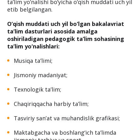
ta’lim yo‘nalishi bo‘yicha o‘qish muddati uch yil
etib belgilangan.
O‘qish muddati uch yil bo‘lgan bakalavriat
ta’lim dasturlari asosida amalga
oshiriladigan pedagogik ta’lim sohasining
ta’lim yo‘nalishlari:
Musiqa ta’limi;
Jismoniy madaniyat;
Texnologik ta’lim;
Chaqiriqqacha harbiy ta’lim;
Tasviriy san’at va muhandislik grafikasi;
Maktabgacha va boshlang‘ich ta’limda