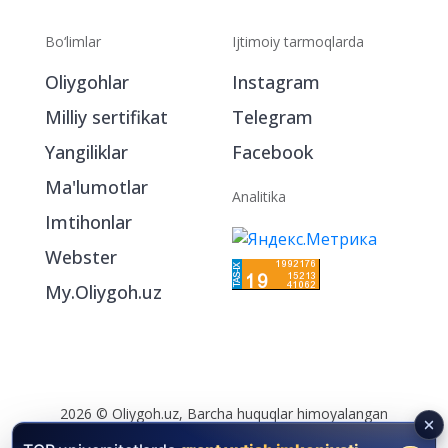
Bo‘limlar
Ijtimoiy tarmoqlarda
Oliygohlar
Instagram
Milliy sertifikat
Telegram
Yangiliklar
Facebook
Ma'lumotlar
Analitika
Imtihonlar
Webster
My.Oliygoh.uz
2026 © Oliygoh.uz, Barcha huquqlar himoyalangan
Reklama
/
Foydalanish shartlari