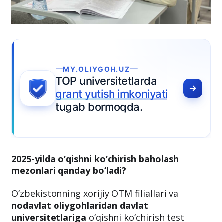
rda
iyati
2025-yilda o‘qishni ko‘chirish baholash
mezonlari qanday bo‘ladi?