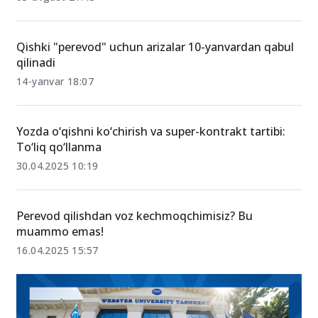
O‘tgan yilgi transkript bilan ham o‘qishni ko‘chirishga
hujjat topshirish mumkin
03-avgust 21:43
Qishki "perevod" uchun arizalar 10-yanvardan qabul
qilinadi
14-yanvar 18:07
Yozda o‘qishni ko‘chirish va super-kontrakt tartibi:
To‘liq qo‘llanma
30.04.2025 10:19
Perevod qilishdan voz kechmoqchimisiz? Bu
muammo emas!
16.04.2025 15:57