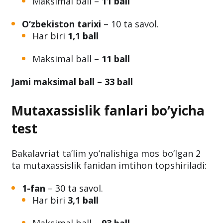
Matematika
– 10 ta savol.
Har biri
1,1 ball
Maksimal ball –
11 ball
O‘zbekiston tarixi
– 10 ta savol.
Har biri
1,1 ball
Maksimal ball –
11 ball
Jami maksimal ball – 33 ball
Mutaxassislik fanlari bo‘yicha
test
Bakalavriat ta’lim yo‘nalishiga mos bo‘lgan 2
ta mutaxassislik fanidan imtihon topshiriladi:
1-fan
– 30 ta savol.