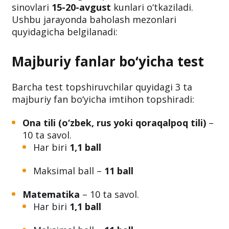
O‘zbekistonning xorijiy OTM filiallari va
nodavlat oliygohlaridan davlat
universitetlariga
o‘qishni ko‘chirish test
sinovlari
15-20-avgust
kunlari o‘tkaziladi.
Ushbu jarayonda baholash mezonlari
quyidagicha belgilanadi:
Majburiy fanlar bo‘yicha test
Barcha test topshiruvchilar quyidagi 3 ta
majburiy fan bo‘yicha imtihon topshiradi:
Ona tili (o‘zbek, rus yoki qoraqalpoq tili)
–
10 ta savol.
Har biri
1,1 ball
Maksimal ball –
11 ball