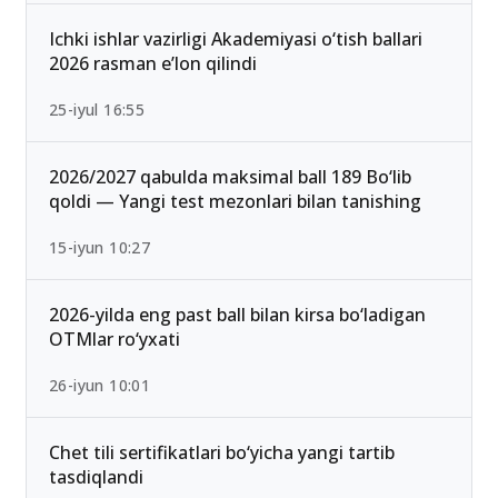
mumkin bo‘lgan yo‘nalishlar
13-iyun 00:02
Ichki ishlar vazirligi Akademiyasi o‘tish ballari
2026 rasman e’lon qilindi
25-iyul 16:55
2026/2027 qabulda maksimal ball 189 Bo‘lib
qoldi — Yangi test mezonlari bilan tanishing
15-iyun 10:27
2026-yilda eng past ball bilan kirsa bo‘ladigan
OTMlar ro‘yxati
26-iyun 10:01