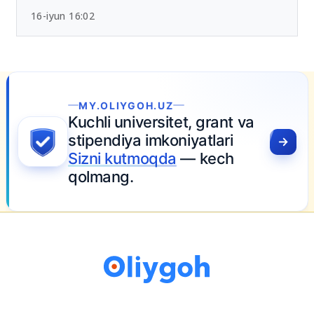
Chet tili sertifikatlari bo‘yicha yangi tartib
tasdiqlandi
16-iyun 16:02