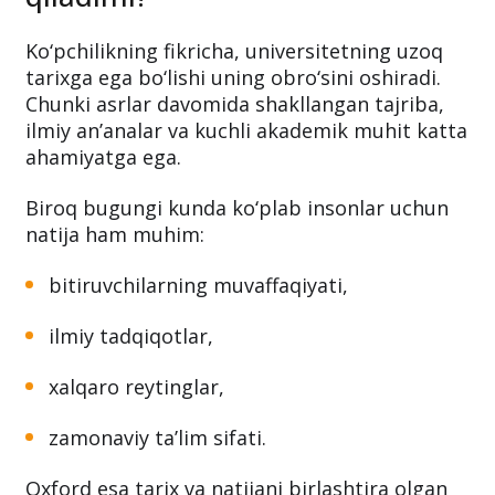
Tarix universitet nufuziga ta’sir
qiladimi?
Ko‘pchilikning fikricha, universitetning uzoq
tarixga ega bo‘lishi uning obro‘sini oshiradi.
Chunki asrlar davomida shakllangan tajriba,
ilmiy an’analar va kuchli akademik muhit katta
ahamiyatga ega.
Biroq bugungi kunda ko‘plab insonlar uchun
natija ham muhim:
bitiruvchilarning muvaffaqiyati,
ilmiy tadqiqotlar,
xalqaro reytinglar,