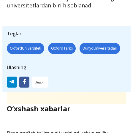
zamonaviy ta’lim sifati.
Oxford esa tarix va natijani birlashtira olgan
universitetlardan biri hisoblanadi.
Teglar
OxfordUniversiteti
OxfordTarixi
DunyoUniversitetlari
Ulashing
O‘xshash xabarlar