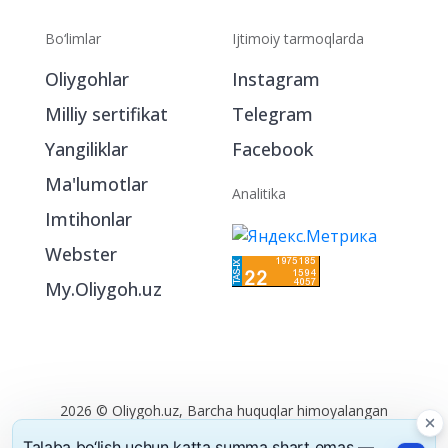
Bo‘limlar
Ijtimoiy tarmoqlarda
Oliygohlar
Instagram
Milliy sertifikat
Telegram
Yangiliklar
Facebook
Ma'lumotlar
Analitika
Imtihonlar
Webster
My.Oliygoh.uz
Talaba bo‘lish uchun katta summa shart emas —