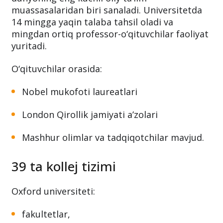
Bugungi kunda University of Oxford
dunyoning eng kuchli oliy ta’lim
muassasalaridan biri sanaladi. Universitetda
14 mingga yaqin talaba tahsil oladi va
mingdan ortiq professor-o‘qituvchilar faoliyat
yuritadi.
O‘qituvchilar orasida:
Nobel mukofoti laureatlari
London Qirollik jamiyati a’zolari
Mashhur olimlar va tadqiqotchilar mavjud.
39 ta kollej tizimi