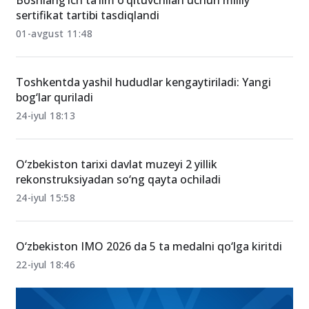
Boshlang‘ich ta’lim o‘qituvchilari uchun milliy
sertifikat tartibi tasdiqlandi
01-avgust 11:48
Toshkentda yashil hududlar kengaytiriladi: Yangi
bog‘lar quriladi
24-iyul 18:13
O‘zbekiston tarixi davlat muzeyi 2 yillik
rekonstruksiyadan so‘ng qayta ochiladi
24-iyul 15:58
O‘zbekiston IMO 2026 da 5 ta medalni qo‘lga kiritdi