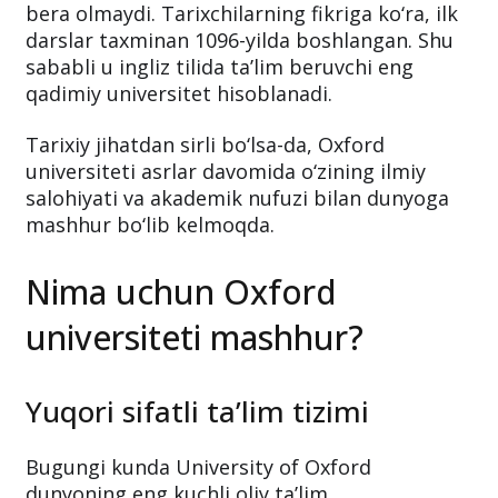
Oxford universiteti qachon tashkil topgani
haqida aniq sana mavjud emas. Hatto
universitetning o‘zi ham bu savolga aniq javob
bera olmaydi. Tarixchilarning fikriga ko‘ra, ilk
darslar taxminan 1096-yilda boshlangan. Shu
sababli u ingliz tilida ta’lim beruvchi eng
qadimiy universitet hisoblanadi.
Tarixiy jihatdan sirli bo‘lsa-da, Oxford
universiteti asrlar davomida o‘zining ilmiy
salohiyati va akademik nufuzi bilan dunyoga
mashhur bo‘lib kelmoqda.
Nima uchun Oxford
universiteti mashhur?
Yuqori sifatli ta’lim tizimi