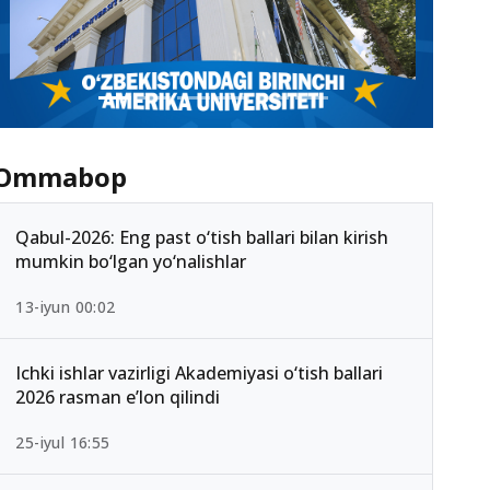
Ommabop
Qabul-2026: Eng past o‘tish ballari bilan kirish
mumkin bo‘lgan yo‘nalishlar
13-iyun 00:02
Ichki ishlar vazirligi Akademiyasi o‘tish ballari
2026 rasman e’lon qilindi
25-iyul 16:55