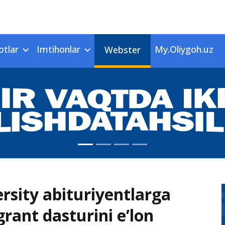
otlar
Imtihonlar
My.Oliygoh.uz
Webster
sity abituriyentlarga
grant dasturini e’lon