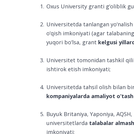
Oxus University granti g‘oliblik 
Universitetda tanlangan yo‘nalish
o‘qish imkoniyati (agar talabaning 
yuqori bo‘lsa, grant
kelgusi yilla
Universitet tomonidan tashkil qi
ishtirok etish imkoniyati;
Universitetda tahsil olish bilan b
kompaniyalarda amaliyot o‘tash
Buyuk Britaniya, Yaponiya, AQSH
universitetlarda
talabalar almash
imkoniyati;