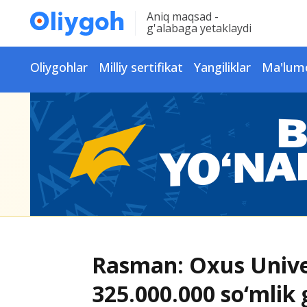
Aniq maqsad -
g'alabaga yetaklaydi
Oliygohlar
Milliy sertifikat
Yangiliklar
Ma'lum
Rasman: Oxus Univer
325.000.000 so‘mlik 