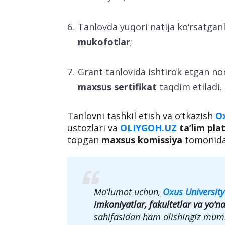
Tanlovda yuqori natija ko‘rsatgan
mukofotlar
;
Grant tanlovida ishtirok etgan n
maxsus sertifikat
taqdim etiladi.
Tanlovni tashkil etish va o‘tkazish
Ox
ustozlari va
OLIYGOH.UZ
ta’lim pla
topgan
maxsus komissiya
tomonidan
Ma’lumot uchun,
Oxus University
imkoniyatlar, fakultetlar va yo‘na
sahifasidan ham olishingiz mum