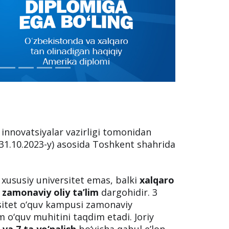
a innovatsiyalar vazirligi tomonidan
 31.10.2023-y) asosida Toshkent shahrida
xususiy universitet emas, balki
xalqaro
i zamonaviy oliy ta’lim
dargohidir. 3
sitet o‘quv kampusi zamonaviy
 o‘quv muhitini taqdim etadi. Joriy