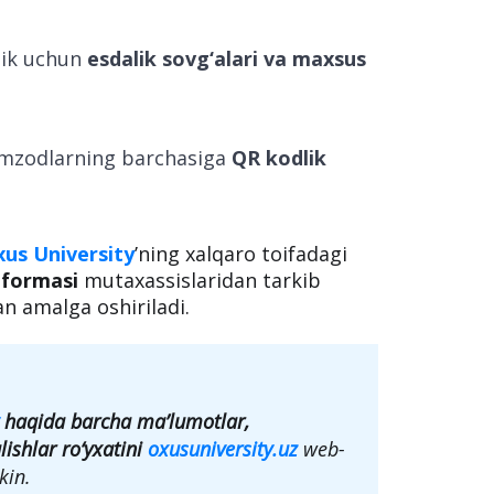
lik uchun
esdalik sovg‘alari va maxsus
omzodlarning barchasiga
QR kodlik
us University
’ning xalqaro toifadagi
tformasi
mutaxassislaridan tarkib
 amalga oshiriladi.
haqida
barcha ma’lumotlar,
lishlar ro‘yxatini
oxusuniversity.uz
web-
kin.