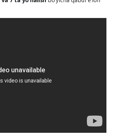
 va 7 ta yo‘nalish
bo‘yicha qabul e’lon