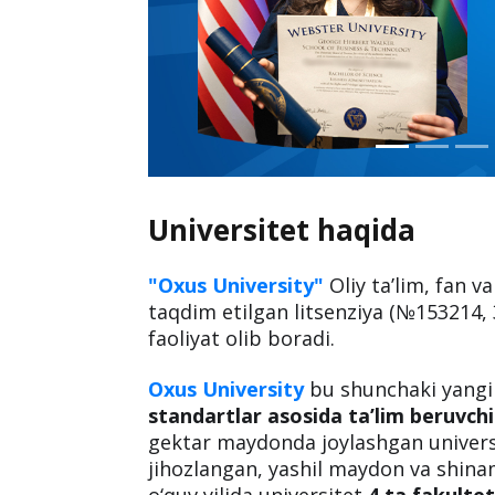
Universitet haqida
"Oxus University"
Oliy taʼlim, fan v
taqdim etilgan litsenziya (№153214,
faoliyat olib boradi.
Oxus University
bu shunchaki yangi 
standartlar asosida ta’lim beruvch
gektar maydonda joylashgan univer
jihozlangan, yashil maydon va shinam