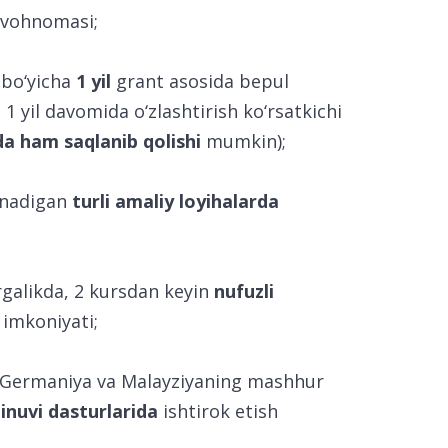
guvohnomasi;
 bo‘yicha
1 yil
grant asosida bepul
1 yil davomida o‘zlashtirish ko‘rsatkichi
rda ham saqlanib qolishi
mumkin);
linadigan
turli amaliy loyihalarda
irgalikda, 2 kursdan keyin
nufuzli
imkoniyati;
, Germaniya va Malayziyaning mashhur
inuvi dasturlarida
ishtirok etish