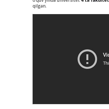
o‘quv yilida universitet
4 ta fakultet
qilgan.