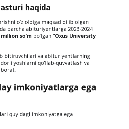
asturi haqida
erishni o‘z oldiga maqsad qilib olgan
da barcha abituriyentlarga 2023-2024
 million so‘m
bo‘lgan
“Oxus University
 bitiruvchilari va abituriyentlarning
tidorli yoshlarni qo‘llab-quvvatlash va
iborat.
nday imkoniyatlarga ega
blari quyidagi imkoniyatga ega