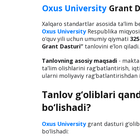
Oxus University
Grant D
Xalqaro standartlar asosida ta’lim b
Oxus University
Respublika miqyosi
o‘quv yili uchun umumiy qiymati
325
Grant Dasturi”
tanlovini e’lon qiladi.
Tanlovning asosiy maqsadi
- maktab
ta’lim olishlarini rag‘batlantirish, iq
ularni moliyaviy rag‘batlantirishdan 
Tanlov g‘oliblari qa
bo‘lishadi?
Oxus University
grant dasturi g‘oli
bo‘lishadi: