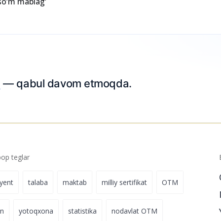
 so‘m mablag‘
Ariza to
p teglar
iyent
talaba
maktab
milliy sertifikat
OTM
on
yotoqxona
statistika
nodavlat OTM