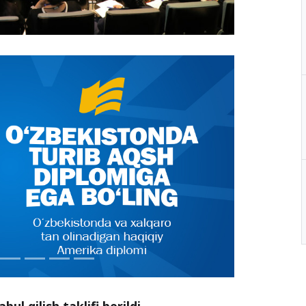
ul qilish taklifi berildi