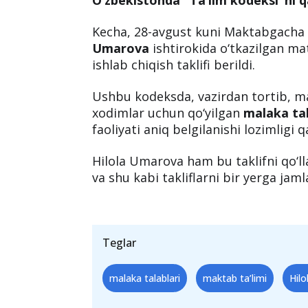
Kecha, 28-avgust kuni Maktabgacha v
Umarova
ishtirokida o‘tkazilgan m
ishlab chiqish taklifi berildi.
Ushbu kodeksda, vazirdan tortib, m
xodimlar uchun qo‘yilgan
malaka ta
faoliyati aniq belgilanishi lozimligi q
Hilola Umarova ham bu taklifni qo‘ll
va shu kabi takliflarni bir yerga jamla
Teglar
malaka talablari
maktab ta’limi
Hil