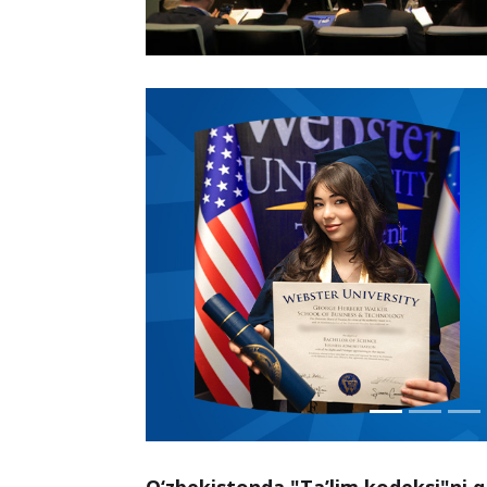
O‘zbekistonda "Ta’lim kodeksi"ni qab