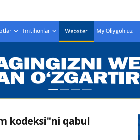
otlar
Imtihonlar
My.Oliygoh.uz
Webster
im kodeksi"ni qabul