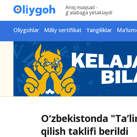
Aniq maqsad -
g'alabaga yetaklaydi
Oliygohlar
Milliy sertifikat
Yangiliklar
Ma'lum
O‘zbekistonda "Ta’l
qilish taklifi berildi