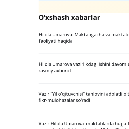
O‘xshash xabarlar
Hilola Umarova: Maktabgacha va maktab ta
faoliyati haqida
Hilola Umarova vazirlikdagi ishini davom e
rasmiy axborot
Vazir “Yil o‘qituvchisi” tanlovini adolatli o
fikr-mulohazalar so‘radi
Vazir Hilola Umarova: maktablarda hujjat