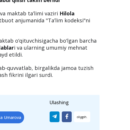
a maktab ta’limi vaziri
Hilola
atbuot anjumanida "Ta’lim kodeksi"ni
aktab o‘qituvchisigacha bo‘lgan barcha
lablar
i va ularning umumiy mehnat
ayd etildi.
ab-quvvatlab, birgalikda jamoa tuzish
sh fikrini ilgari surdi.
Ulashing
ola Umarova