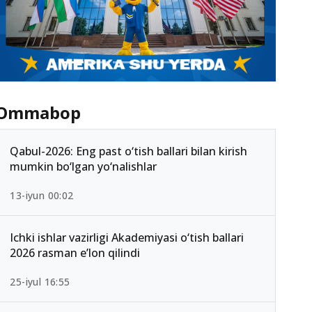
Ommabop
Qabul-2026: Eng past o‘tish ballari bilan kirish
mumkin bo‘lgan yo‘nalishlar
13-iyun 00:02
Ichki ishlar vazirligi Akademiyasi o‘tish ballari
2026 rasman e’lon qilindi
25-iyul 16:55