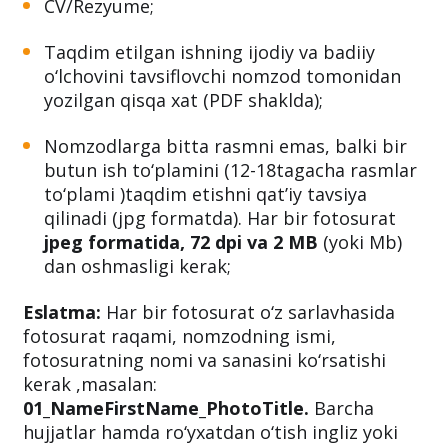
CV/Rezyume;
Taqdim etilgan ishning ijodiy va badiiy
o‘lchovini tavsiflovchi nomzod tomonidan
yozilgan qisqa xat (PDF shaklda);
Nomzodlarga bitta rasmni emas, balki bir
butun ish to‘plamini (12-18tagacha rasmlar
to‘plami )taqdim etishni qat’iy tavsiya
qilinadi (jpg formatda). Har bir fotosurat
jpeg formatida,
72 dpi va
2 MB
(yoki Mb)
dan oshmasligi kerak;
Eslatma:
Har bir fotosurat o‘z sarlavhasida
fotosurat raqami, nomzodning ismi,
fotosuratning nomi va sanasini ko‘rsatishi
kerak ,masalan:
01_NameFirstName_PhotoTitle.
Barcha
hujjatlar hamda ro‘yxatdan o‘tish ingliz yoki