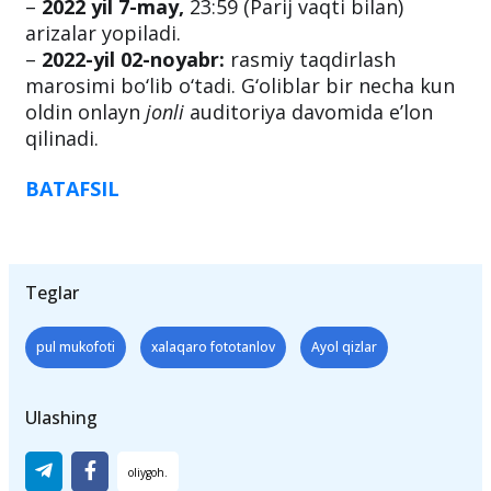
–
2022 yil 7-may,
23:59 (Parij vaqti bilan)
arizalar yopiladi.
–
2022-yil 02-noyabr:
rasmiy taqdirlash
marosimi bo‘lib o‘tadi. G‘oliblar bir necha kun
oldin onlayn
jonli
auditoriya davomida e’lon
qilinadi.
BATAFSIL
Teglar
pul mukofoti
xalaqaro fototanlov
Ayol qizlar
Ulashing