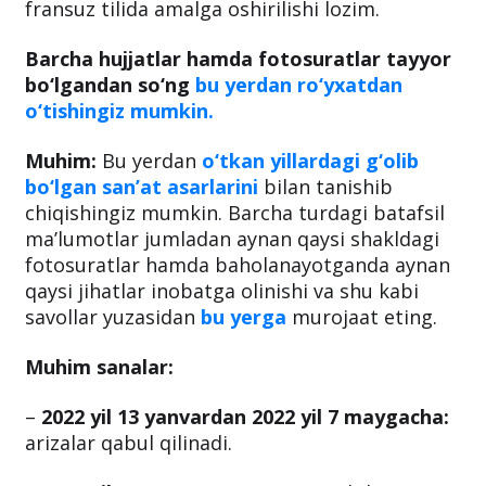
fransuz tilida amalga oshirilishi lozim.
Barcha hujjatlar hamda fotosuratlar tayyor
bo‘lgandan so‘ng
bu yerdan
ro‘yxatdan
o‘tishingiz mumkin.
Muhim:
Bu yerdan
o‘tkan yillardagi g‘olib
bo‘lgan san’at asarlarini
bilan tanishib
chiqishingiz mumkin. Barcha turdagi batafsil
ma’lumotlar jumladan aynan qaysi shakldagi
fotosuratlar hamda baholanayotganda aynan
qaysi jihatlar inobatga olinishi va shu kabi
savollar yuzasidan
bu yerga
murojaat eting.
Muhim sanalar:
–
2022 yil 13 yanvardan 2022 yil 7 maygacha:
arizalar qabul qilinadi.