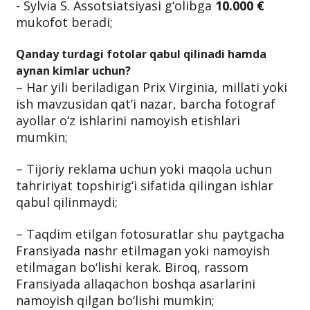
- Sylvia S. Assotsiatsiyasi g‘olibga
10.000 €
mukofot beradi;
Qanday turdagi fotolar qabul qilinadi hamda
aynan kimlar uchun?
– Har yili beriladigan Prix Virginia, millati yoki
ish mavzusidan qat’i nazar, barcha fotograf
ayollar o‘z ishlarini namoyish etishlari
mumkin;
– Tijoriy reklama uchun yoki maqola uchun
tahririyat topshirig‘i sifatida qilingan ishlar
qabul qilinmaydi;
– Taqdim etilgan fotosuratlar shu paytgacha
Fransiyada nashr etilmagan yoki namoyish
etilmagan bo‘lishi kerak. Biroq, rassom
Fransiyada allaqachon boshqa asarlarini
namoyish qilgan bo‘lishi mumkin;