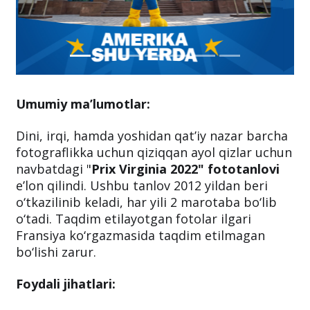
Umumiy ma’lumotlar:
Dini, irqi, hamda yoshidan qat’iy nazar barcha
fotograflikka uchun qiziqqan ayol qizlar uchun
navbatdagi "
Prix Virginia 2022" fototanlovi
e’lon qilindi. Ushbu tanlov 2012 yildan beri
o‘tkazilinib keladi, har yili 2 marotaba bo‘lib
o‘tadi. Taqdim etilayotgan fotolar ilgari
Fransiya ko‘rgazmasida taqdim etilmagan
bo‘lishi zarur.
Foydali jihatlari: