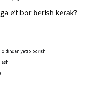
ga e’tibor berish kerak?
 oldindan yetib borish;
lash;
h