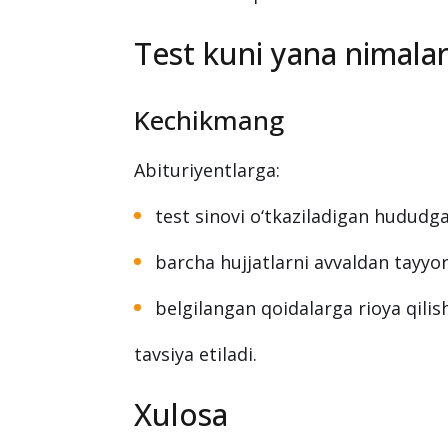
Test kuni yana nimalar
Kechikmang
Abituriyentlarga:
test sinovi o‘tkaziladigan hududga
barcha hujjatlarni avvaldan tayyor
belgilangan qoidalarga rioya qilis
tavsiya etiladi.
Xulosa