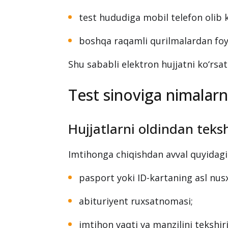
test hududiga mobil telefon olib k
boshqa raqamli qurilmalardan foy
Shu sababli elektron hujjatni ko‘rsat
Test sinoviga nimalarn
Hujjatlarni oldindan teks
Imtihonga chiqishdan avval quyidagil
pasport yoki ID-kartaning asl nusx
abituriyent ruxsatnomasi;
imtihon vaqti va manzilini tekshir