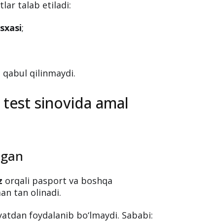
lar talab etiladi:
sxasi
;
i qabul qilinmaydi.
 test sinovida amal
ngan
z
orqali pasport va boshqa
an tan olinadi.
yatdan foydalanib bo‘lmaydi. Sababi: