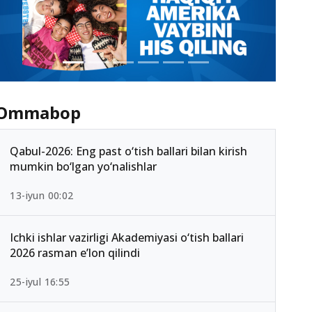
Ommabop
Qabul-2026: Eng past o‘tish ballari bilan kirish
mumkin bo‘lgan yo‘nalishlar
13-iyun 00:02
Ichki ishlar vazirligi Akademiyasi o‘tish ballari
2026 rasman e’lon qilindi
25-iyul 16:55