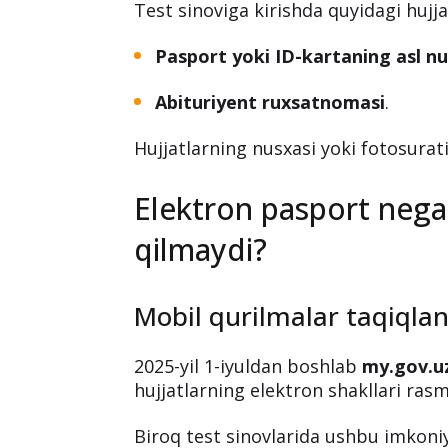
Test sinoviga kirishda quyidagi hujjat
Pasport yoki ID-kartaning asl nu
Abituriyent ruxsatnomasi
.
Hujjatlarning nusxasi yoki fotosurat
Elektron pasport nega
qilmaydi?
Mobil qurilmalar taqiqla
2025-yil 1-iyuldan boshlab
my.gov.u
hujjatlarning elektron shakllari rasm
Biroq test sinovlarida ushbu imkoni