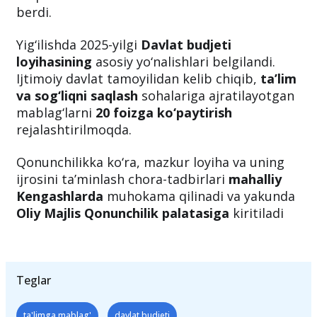
asosiy makroiqtisodiy ko‘rsatkichlar
muhokamasi yuzasidan yig‘ilish o‘tkazdi. Bu
haqda davlat rahbari matbuot xizmati xabar
berdi.
Yig‘ilishda 2025-yilgi
Davlat budjeti
loyihasining
asosiy yo‘nalishlari belgilandi.
Ijtimoiy davlat tamoyilidan kelib chiqib,
ta’lim
va sog‘liqni saqlash
sohalariga ajratilayotgan
mablag‘larni
20 foizga ko‘paytirish
rejalashtirilmoqda.
Qonunchilikka ko‘ra, mazkur loyiha va uning
ijrosini ta’minlash chora-tadbirlari
mahalliy
Kengashlarda
muhokama qilinadi va yakunda
Oliy Majlis Qonunchilik palatasiga
kiritiladi