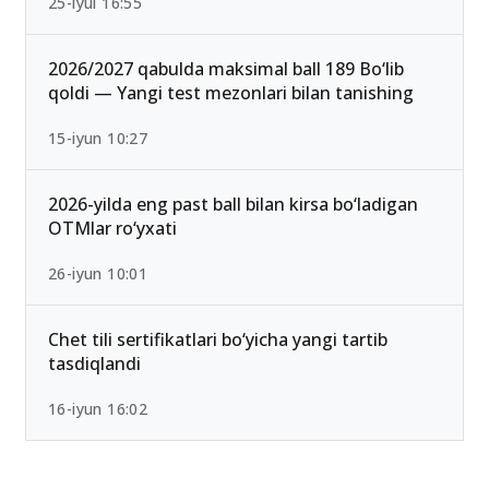
Ichki ishlar vazirligi Akademiyasi o‘tish ballari
2026 rasman e’lon qilindi
25-iyul 16:55
2026/2027 qabulda maksimal ball 189 Bo‘lib
qoldi — Yangi test mezonlari bilan tanishing
15-iyun 10:27
2026-yilda eng past ball bilan kirsa bo‘ladigan
OTMlar ro‘yxati
26-iyun 10:01
Chet tili sertifikatlari bo‘yicha yangi tartib
tasdiqlandi
16-iyun 16:02