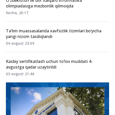
O‘zbekiston ilk bor Xalqaro informatika
olimpiadasiga mezbonlik qilmoqda
Kecha, 20:17
Ta’lim muassasalarida xavfsizlik tizimlari bo‘yicha
yangi nizom tasdiqlandi
04-avgust 23:09
Kasbiy sertifikatlash uchun to‘lov muddati 4-
avgustga qadar uzaytirildi
03-avgust 21:46