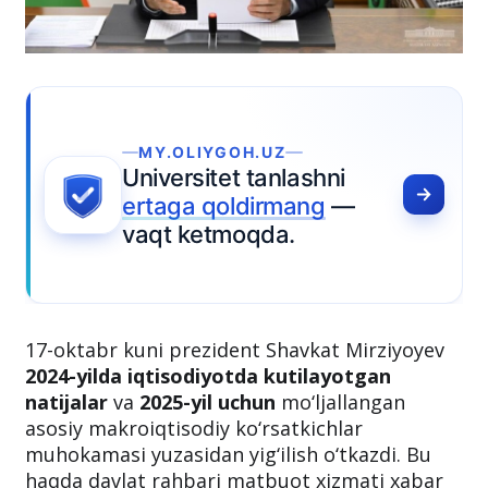
MY.OLIYGOH.UZ
Universitet tanlashni
ertaga qoldirmang
—
vaqt ketmoqda.
17-oktabr kuni prezident Shavkat Mirziyoyev
2024-yilda iqtisodiyotda kutilayotgan
natijalar
va
2025-yil uchun
mo‘ljallangan