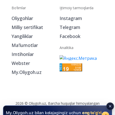
Bo‘limlar
Ijtimoiy tarmoqlarda
Oliygohlar
Instagram
Milliy sertifikat
Telegram
Yangiliklar
Facebook
Ma'lumotlar
Analitika
Imtihonlar
Webster
My.Oliygoh.uz
My.Oliygoh.uz bilan kelajagingiz uchun
eng to‘g‘ri