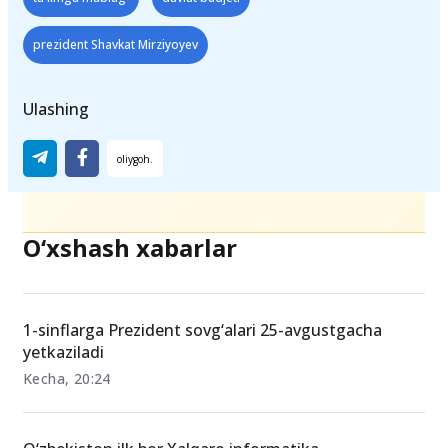
Teglar
ta'limga mablag'
davlat budjeti
prezident Shavkat Mirziyoyev
Ulashing
O‘xshash xabarlar
1-sinflarga Prezident sovg‘alari 25-avgustgacha
yetkaziladi
Kecha, 20:24