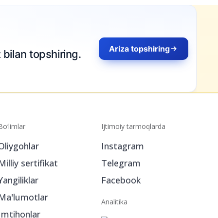
Bo‘limlar
Ijtimoiy tarmoqlarda
Oliygohlar
Instagram
Milliy sertifikat
Telegram
Yangiliklar
Facebook
Ma'lumotlar
Analitika
Imtihonlar