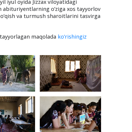
 iyul oyida Jizzax viloyatidagi
n abituriyentlarning o‘ziga xos tayyorlov
o‘qish va turmush sharoitlarini tasvirga
z tayyorlagan maqolada
ko‘rishingiz