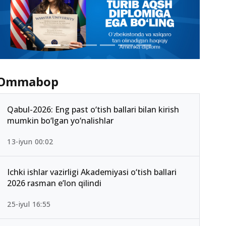
Ommabop
Qabul-2026: Eng past o‘tish ballari bilan kirish
mumkin bo‘lgan yo‘nalishlar
13-iyun 00:02
Ichki ishlar vazirligi Akademiyasi o‘tish ballari
2026 rasman e’lon qilindi
25-iyul 16:55