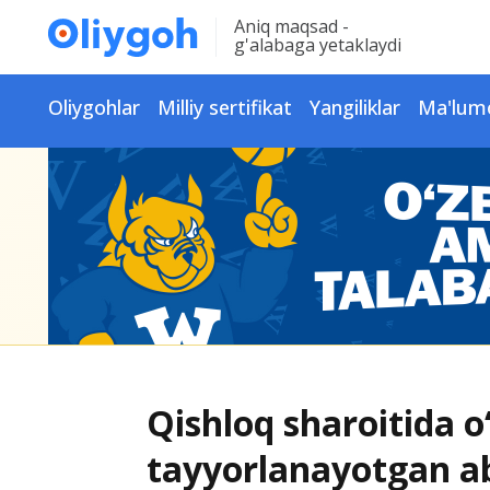
Aniq maqsad -
g'alabaga yetaklaydi
Oliygohlar
Milliy sertifikat
Yangiliklar
Ma'lum
Qishloq sharoitida o
tayyorlanayotgan ab