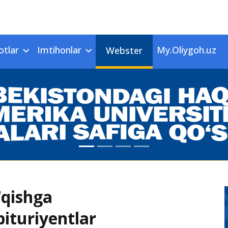
otlar
Imtihonlar
My.Oliygoh.uz
Webster
‘qishga
ituriyentlar