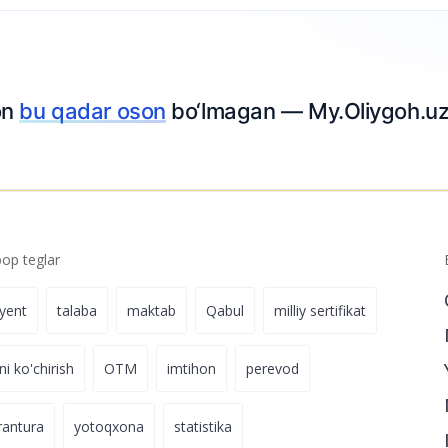
p teglar
iyent
talaba
maktab
Qabul
milliy sertifikat
ni ko'chirish
OTM
imtihon
perevod
rantura
yotoqxona
statistika