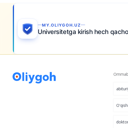
Ommabo
abitur
O'qish
dokto