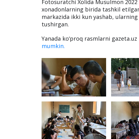
Fotosuratchi Xolida Musulmon 2022 yil
xonadonlarning birida tashkil etilga
markazida ikki kun yashab, ularning 
tushirgan.
Yanada ko‘proq rasmlarni gazeta.u
mumkin.