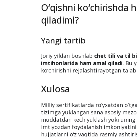
O‘qishni ko‘chirishda h
qiladimi?
Yangi tartib
Joriy yildan boshlab
chet tili va til 
imtihonlarida ham amal qiladi
. Bu 
ko‘chirishni rejalashtirayotgan tal
Xulosa
Milliy sertifikatlarda ro‘yxatdan o‘tg
tizimga yuklangan sana asosiy mezon
muddatdan kech yuklash yoki uning 
imtiyozdan foydalanish imkoniyatin
hujjatlarni o‘z vaqtida rasmiylashtir