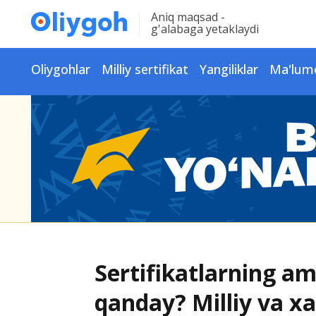
Aniq maqsad -
g'alabaga yetaklaydi
Oliygohlar
Milliy sertifikat
Yangiliklar
Ma'lum
Sertifikatlarning am
qanday? Milliy va xa