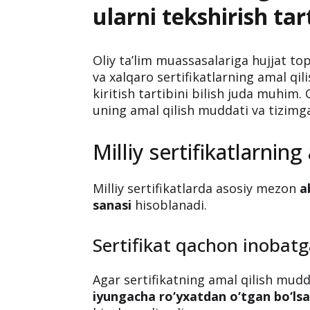
ularni tekshirish ta
Oliy ta’lim muassasalariga hujjat to
va xalqaro sertifikatlarning amal qil
kiritish tartibini bilish juda muhim. 
uning amal qilish muddati va tizimg
Milliy sertifikatlarnin
Milliy sertifikatlarda asosiy mezon
a
sanasi
hisoblanadi.
Sertifikat qachon inobatg
Agar sertifikatning amal qilish mud
iyungacha ro‘yxatdan o‘tgan bo‘ls