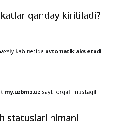
ikatlar qanday kiritiladi?
shaxsiy kabinetida
avtomatik aks etadi
.
.
nt
my.uzbmb.uz
sayti orqali mustaqil
sh statuslari nimani