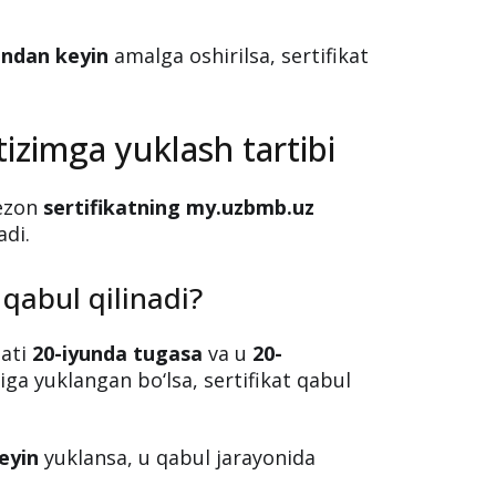
undan keyin
amalga oshirilsa, sertifikat
 tizimga yuklash tartibi
mezon
sertifikatning my.uzbmb.uz
di.
 qabul qilinadi?
dati
20-iyunda tugasa
va u
20-
ga yuklangan bo‘lsa, sertifikat qabul
eyin
yuklansa, u qabul jarayonida