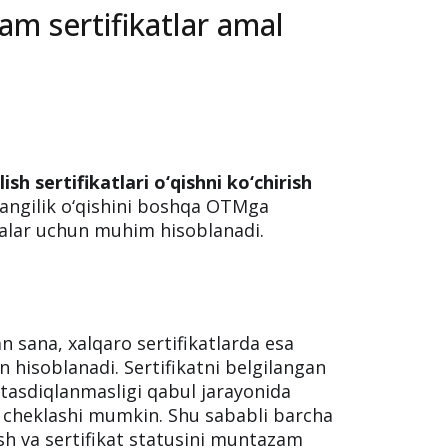
am sertifikatlar amal
bilish sertifikatlari o‘qishni ko‘chirish
yangilik o‘qishini boshqa OTMga
abalar uchun muhim hisoblanadi.
an sana, xalqaro sertifikatlarda esa
 hisoblanadi. Sertifikatni belgilangan
tasdiqlanmasligi qabul jarayonida
i cheklashi mumkin. Shu sababli barcha
ish va sertifikat statusini muntazam