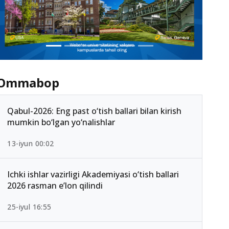
Ommabop
Qabul-2026: Eng past o‘tish ballari bilan kirish
mumkin bo‘lgan yo‘nalishlar
13-iyun 00:02
Ichki ishlar vazirligi Akademiyasi o‘tish ballari
2026 rasman e’lon qilindi
25-iyul 16:55