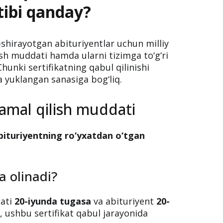
rtibi qanday?
pshirayotgan abituriyentlar uchun milliy
ish muddati hamda ularni tizimga to‘g‘ri
Chunki sertifikatning qabul qilinishi
a yuklangan sanasiga bog‘liq.
g amal qilish muddati
bituriyentning ro‘yxatdan o‘tgan
a olinadi?
dati
20-iyunda tugasa
va abituriyent
20-
a
, ushbu sertifikat qabul jarayonida