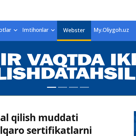
otlar
Imtihonlar
My.Oliygoh.uz
Webster
al qilish muddati
lqaro sertifikatlarni