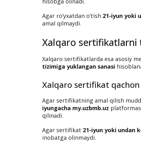
hisobga olinadi.
Agar ro‘yxatdan o‘tish
21-iyun yoki 
amal qilmaydi.
Xalqaro sertifikatlarni
Xalqaro sertifikatlarda esa asosiy 
tizimiga yuklangan sanasi
hisoblana
Xalqaro sertifikat qachon
Agar sertifikatning amal qilish mud
iyungacha my.uzbmb.uz
platformasi
qilinadi.
Agar sertifikat
21-iyun yoki undan k
inobatga olinmaydi.