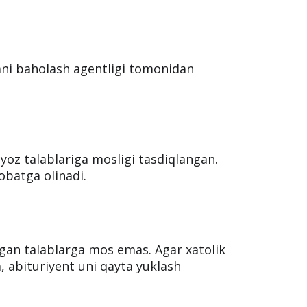
imni baholash agentligi tomonidan
iyoz talablariga mosligi tasdiqlangan.
obatga olinadi.
ngan talablarga mos emas. Agar xatolik
, abituriyent uni qayta yuklash