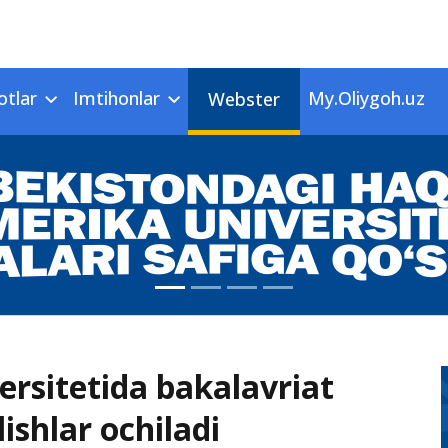
otlar
Imtihonlar
My.Oliygoh.uz
Webster
ersitetida bakalavriat
ishlar ochiladi