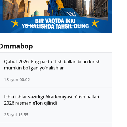
Ommabop
Qabul-2026: Eng past o‘tish ballari bilan kirish
mumkin bo‘lgan yo‘nalishlar
13-iyun 00:02
Ichki ishlar vazirligi Akademiyasi o‘tish ballari
2026 rasman e’lon qilindi
25-iyul 16:55