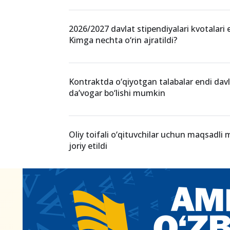
O‘xshash xabarlar
Talabalar yotoqxonasidagi o‘rinlar kurslar
qanday taqsimlanadi?
2026/2027 davlat stipendiyalari kvotalari e
Kimga nechta o‘rin ajratildi?
Kontraktda o‘qiyotgan talabalar endi dav
da’vogar bo‘lishi mumkin
Oliy toifali o‘qituvchilar uchun maqsadli
joriy etildi