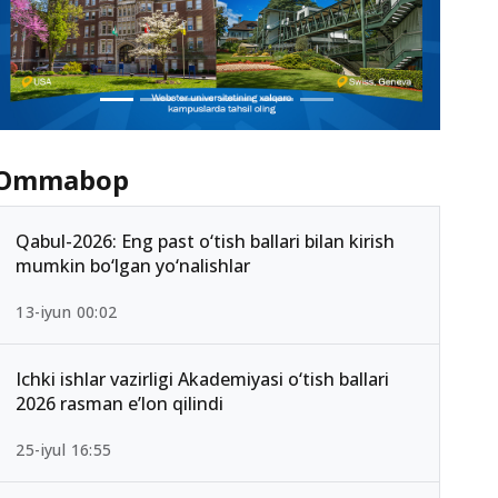
Ommabop
Qabul-2026: Eng past o‘tish ballari bilan kirish
mumkin bo‘lgan yo‘nalishlar
13-iyun 00:02
Ichki ishlar vazirligi Akademiyasi o‘tish ballari
2026 rasman e’lon qilindi
25-iyul 16:55