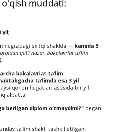
 oliy taʼlim muassasalarida bakalavriat
maxsus sirtqi va kechki taʼlim shakllarida
izom hozir ham amalda.
ndiga koʻra, sirtqi
a oʻqish muddati:
yil;
lim negizidagi sirtqi shaklda —
kamida 3
farqidan qatʼi nazar, bakalavriat taʼlim
).
archa bakalavriat ta’lim
, maktabgacha ta’limda esa 3 yil
aysi qonun hujjatlari asosida bir yil