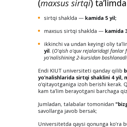
etish tartibi toʻgʻrisidagi
” nizomida
taʼlim yoʻnalishlari boʻyicha sirtqi, 
oʻqitish tartibi belgilangan.
Ushbu n
Nizomning yettinchi ba
(
maxsus sirtqi
) taʼlimd
sirtqi shaklda —
kamida 5 yil;
maxsus sirtqi shaklda —
kamida 3 
ikkinchi va undan keyingi oliy taʼ
yil
. (
Oʻqish oʻquv rejalaridagi fanlar 
yoʻnalishining 2-kursidan boshlanadi
Endi KIUT universiteti qanday qilib
b
yo‘nalishlarida sirtqi shaklini 4 yil
o‘qitayotganiga izoh berishi kerak. Q