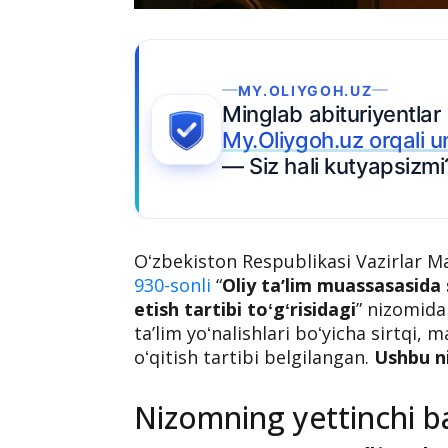
Ariza topshiring
niversitet tanlamoqda
?
Oʻzbekiston Respublikasi Vazirlar 
930-sonli
“
Oliy taʼlim muassasasida s