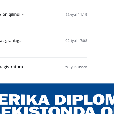
 bo‘yicha
04-avgust 23:01
’lon qilindi –
22-iyul 11:19
lat grantiga
02-iyul 17:08
 magistratura
29-iyun 09:26