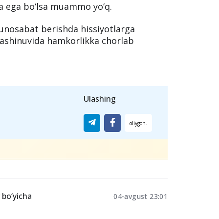
iq albatta.
ga berilgan diplom o‘tmaydimi?"
degan
nday ta’lim shakli tashkil etilgani
ga ega bo‘lsa muammo yo‘q.
nosabat berishda hissiyotlarga
ashinuvida hamkorlikka chorlab
Ulashing