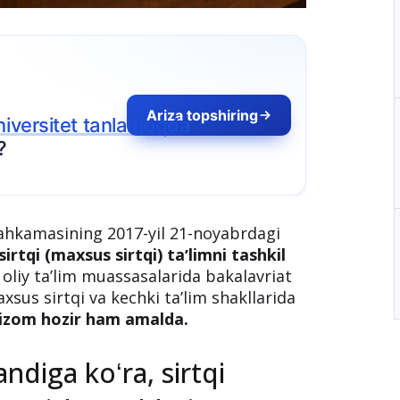
Mahkamasining 2017-yil 21-noyabrdagi
irtqi (maxsus sirtqi) taʼlimni tashkil