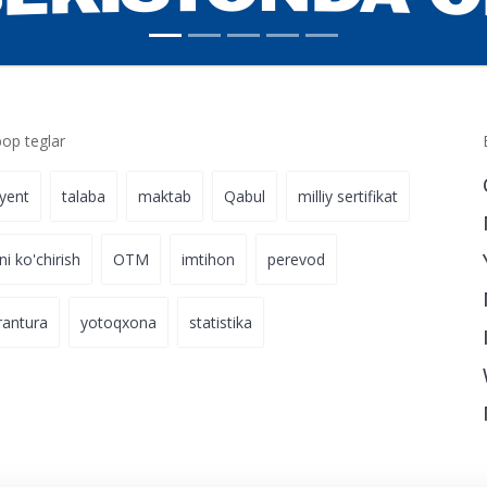
p teglar
iyent
talaba
maktab
Qabul
milliy sertifikat
ni ko'chirish
OTM
imtihon
perevod
rantura
yotoqxona
statistika