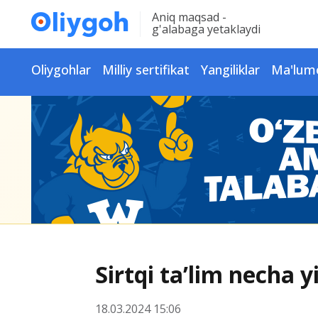
Aniq maqsad -
g'alabaga yetaklaydi
Oliygohlar
Milliy sertifikat
Yangiliklar
Ma'lum
Sirtqi ta’lim necha yi
18.03.2024 15:06