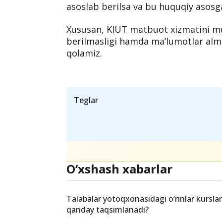
kam ta’lim berayotgani barchaga qiz
Jumladan, talabalar tomonidan
"biz
savollarga javob bersak;
Universitetda qaysi qonunga ko‘ra bu
asoslab berilsa va bu huquqiy asos
Xususan, KIUT matbuot xizmatini mu
berilmasligi hamda ma’lumotlar alm
qolamiz.
Teglar