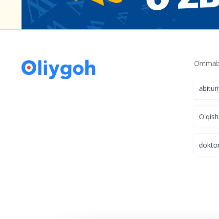
Ommabo
abitur
O'qish
dokto