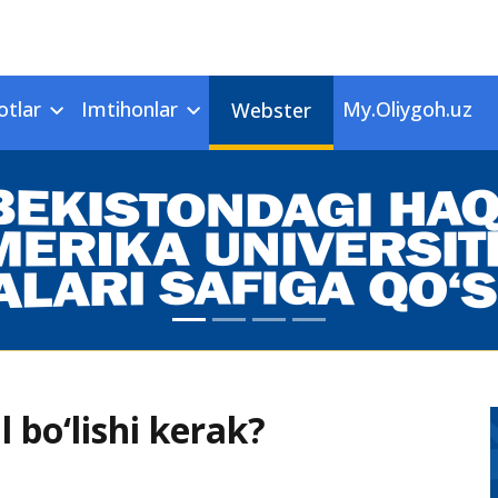
otlar
Imtihonlar
My.Oliygoh.uz
Webster
l bo‘lishi kerak?