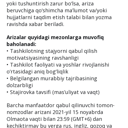
yoki tushuntirish zarur bo‘lsa, ariza
beruvchiga qo‘shimcha ma’lumot va/yoki
hujjatlarni taqdim etish talabi bilan yozma
ravishda xabar beriladi.
Arizalar quyidagi mezonlarga muvofiq
baholanadi:
• Tashkilotning stajyorni qabul qilish
motivatsiyasining ravshanligi
• Tashkilot faoliyati va yoshlar rivojlanishi
o‘rtasidagi aniq bog‘liqlik
• Belgilangan murabbiy tajribasining
dolzarbligi
• Stajirovka tavsifi (mas’uliyat va vaqt)
Barcha manfaatdor qabul qilinuvchi tomon-
nomzodlar arizani 2021-yil 15 noyabrda
Olmaota vaqti bilan 23:59 (GMT+6) dan
kechiktirmay bu yerga rus, ingliz, qozoq va