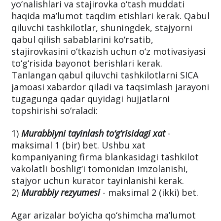
yo‘nalishlari va stajirovka o‘tash muddati
haqida ma’lumot taqdim etishlari kerak. Qabul
qiluvchi tashkilotlar, shuningdek, stajyorni
qabul qilish sabablarini ko‘rsatib,
stajirovkasini o‘tkazish uchun o‘z motivasiyasi
to‘g‘risida bayonot berishlari kerak.
Tanlangan qabul qiluvchi tashkilotlarni SICA
jamoasi xabardor qiladi va taqsimlash jarayoni
tugagunga qadar quyidagi hujjatlarni
topshirishi so‘raladi:
1)
Murabbiyni tayinlash to‘g‘risidagi xat
-
maksimal 1 (bir) bet. Ushbu xat
kompaniyaning firma blankasidagi tashkilot
vakolatli boshlig‘i tomonidan imzolanishi,
stajyor uchun kurator tayinlanishi kerak.
2)
Murabbiy rezyumesi
- maksimal 2 (ikki) bet.
Agar arizalar bo‘yicha qo‘shimcha ma’lumot