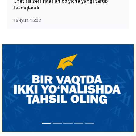
Chet tili sertifikatlari bo‘yicha yangi tartib
tasdiqlandi
16-iyun 16:02