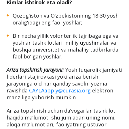
Kimlar ishtirok eta oladi?
Qozog‘iston va O‘zbekistonning 18-30 yosh
oralig‘idagi eng faol yoshlar;
Bir necha yillik volonterlik tajribaga ega va
yoshlar tashkilotlari, milliy uyushmalar va
boshqa universitet va mahalliy tadbirlarda
faol bo‘lgan yoshlar.
Ariza topshirish jarayoni:
Yosh fuqarolik jamiyati
liderlari stajirovkasi yoki ariza berish
jarayoniga oid har qanday savolni yozma
ravishda
CAYLAapply@eurasia.org
elektron
manziliga yuborish mumkin.
Ariza topshirish uchun da’vogarlar tashkilot
haqida ma’lumot, shu jumladan uning nomi,
aloqa ma’lumotlari, faoliyatning ustuvor