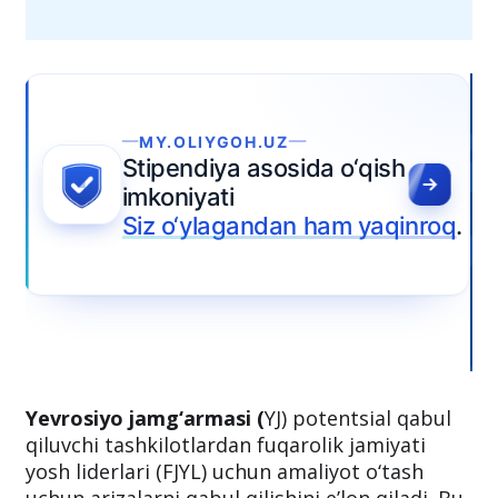
Yevrosiyo jamg‘armasi (
YJ) potentsial qabul
qiluvchi tashkilotlardan fuqarolik jamiyati
yosh liderlari (FJYL) uchun amaliyot o‘tash