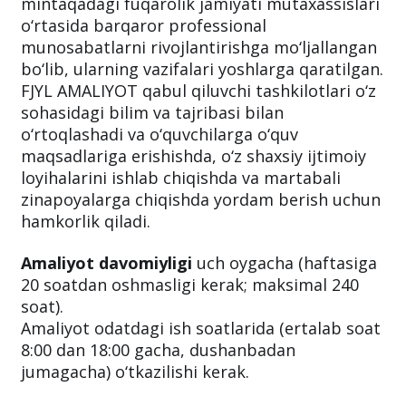
mintaqadagi fuqarolik jamiyati mutaxassislari
o‘rtasida barqaror professional
munosabatlarni rivojlantirishga mo‘ljallangan
bo‘lib, ularning vazifalari yoshlarga qaratilgan.
FJYL AMALIYOT qabul qiluvchi tashkilotlari o‘z
sohasidagi bilim va tajribasi bilan
o‘rtoqlashadi va o‘quvchilarga o‘quv
maqsadlariga erishishda, o‘z shaxsiy ijtimoiy
loyihalarini ishlab chiqishda va martabali
zinapoyalarga chiqishda yordam berish uchun
hamkorlik qiladi.
Amaliyot davomiyligi
uch oygacha (haftasiga
20 soatdan oshmasligi kerak; maksimal 240
soat).
Amaliyot odatdagi ish soatlarida (ertalab soat
8:00 dan 18:00 gacha, dushanbadan
jumagacha) o‘tkazilishi kerak.