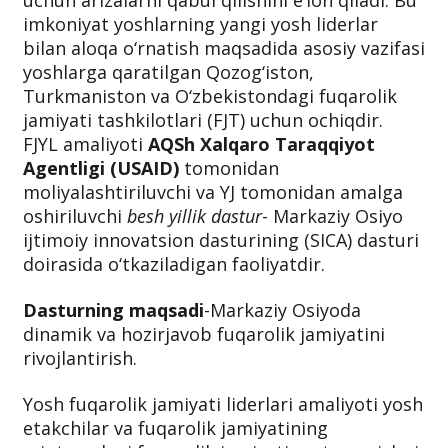
uchun arizalarni qabul qilishini e’lon qiladi. Bu
imkoniyat yoshlarning yangi yosh liderlar
bilan aloqa o‘rnatish maqsadida asosiy vazifasi
yoshlarga qaratilgan Qozog‘iston,
Turkmaniston va O‘zbekistondagi fuqarolik
jamiyati tashkilotlari (FJT) uchun ochiqdir.
FJYL amaliyoti
AQSh Xalqaro Taraqqiyot
Agentligi (USAID)
tomonidan
moliyalashtiriluvchi va YJ tomonidan amalga
oshiriluvchi
besh yillik dastur
- Markaziy Osiyo
ijtimoiy innovatsion dasturining (SICA) dasturi
doirasida o‘tkaziladigan faoliyatdir.
Dasturning maqsadi
-Markaziy Osiyoda
dinamik va hozirjavob fuqarolik jamiyatini
rivojlantirish.
Yosh fuqarolik jamiyati liderlari amaliyoti yosh
etakchilar va fuqarolik jamiyatining