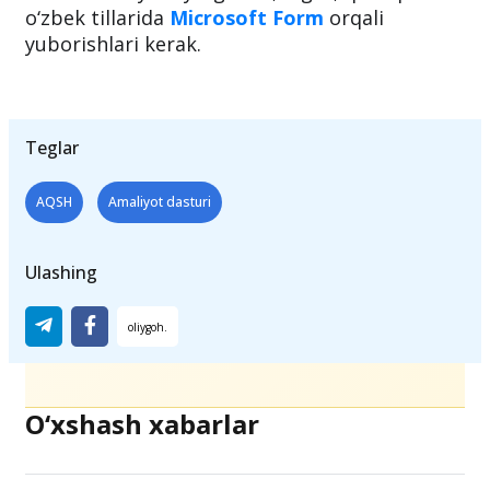
o‘zbek tillarida
Microsoft Form
orqali
yuborishlari kerak.
Teglar
AQSH
Amaliyot dasturi
Ulashing
O‘xshash xabarlar