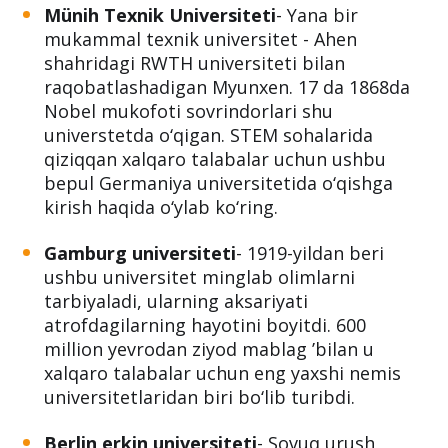
Münih Texnik Universiteti
- Yana bir
mukammal texnik universitet - Ahen
shahridagi RWTH universiteti bilan
raqobatlashadigan Myunxen. 17 da 1868da
Nobel mukofoti sovrindorlari shu
universtetda o‘qigan. STEM sohalarida
qiziqqan xalqaro talabalar uchun ushbu
bepul Germaniya universitetida o‘qishga
kirish haqida o‘ylab ko‘ring.
Gamburg universiteti
- 1919-yildan beri
ushbu universitet minglab olimlarni
tarbiyaladi, ularning aksariyati
atrofdagilarning hayotini boyitdi. 600
million yevrodan ziyod mablag ’bilan u
xalqaro talabalar uchun eng yaxshi nemis
universitetlaridan biri bo‘lib turibdi.
Berlin erkin universiteti
- Sovuq urush