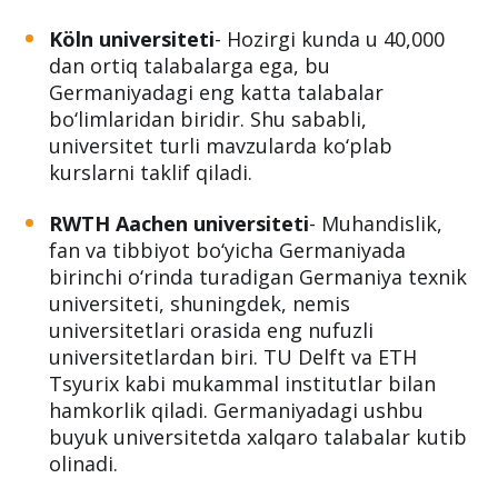
Köln universiteti
- Hozirgi kunda u 40,000
dan ortiq talabalarga ega, bu
Germaniyadagi eng katta talabalar
bo‘limlaridan biridir. Shu sababli,
universitet turli mavzularda ko‘plab
kurslarni taklif qiladi.
RWTH Aachen universiteti
- Muhandislik,
fan va tibbiyot bo‘yicha Germaniyada
birinchi o‘rinda turadigan Germaniya texnik
universiteti, shuningdek, nemis
universitetlari orasida eng nufuzli
universitetlardan biri. TU Delft va ETH
Tsyurix kabi mukammal institutlar bilan
hamkorlik qiladi. Germaniyadagi ushbu
buyuk universitetda xalqaro talabalar kutib
olinadi.