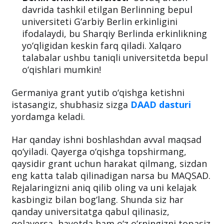
davrida tashkil etilgan Berlinning bepul
universiteti G‘arbiy Berlin erkinligini
ifodalaydi, bu Sharqiy Berlinda erkinlikning
yo‘qligidan keskin farq qiladi. Xalqaro
talabalar ushbu taniqli universitetda bepul
o‘qishlari mumkin!
Germaniya grant yutib o‘qishga ketishni
istasangiz, shubhasiz sizga
DAAD dasturi
yordamga keladi.
Har qanday ishni boshlashdan avval maqsad
qo‘yiladi. Qayerga o‘qishga topshirmang,
qaysidir grant uchun harakat qilmang, sizdan
eng katta talab qilinadigan narsa bu MAQSAD.
Rejalaringizni aniq qilib oling va uni kelajak
kasbingiz bilan bog‘lang. Shunda siz har
qanday universitatga qabul qilinasiz,
qolaversa, hayotda ham o‘z o‘rningizni topasiz.