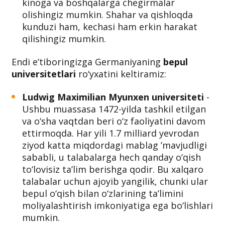
kinoga va boshqalarga chegirmalar
olishingiz mumkin. Shahar va qishloqda
kunduzi ham, kechasi ham erkin harakat
qilishingiz mumkin.
Endi e’tiboringizga Germaniyaning
bepul
universitetlari
ro‘yxatini keltiramiz:
Ludwig Maximilian Myunxen universiteti
-
Ushbu muassasa 1472-yilda tashkil etilgan
va o‘sha vaqtdan beri o‘z faoliyatini davom
ettirmoqda. Har yili 1.7 milliard yevrodan
ziyod katta miqdordagi mablag ’mavjudligi
sababli, u talabalarga hech qanday o‘qish
to‘lovisiz ta’lim berishga qodir. Bu xalqaro
talabalar uchun ajoyib yangilik, chunki ular
bepul o‘qish bilan o‘zlarining ta’limini
moliyalashtirish imkoniyatiga ega bo‘lishlari
mumkin.