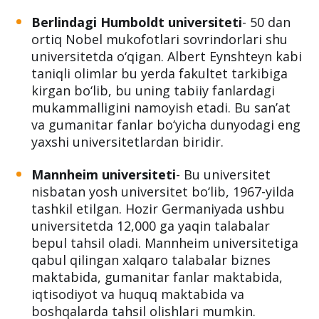
Berlindagi Humboldt universiteti
- 50 dan
ortiq Nobel mukofotlari sovrindorlari shu
universitetda o‘qigan. Albert Eynshteyn kabi
taniqli olimlar bu yerda fakultet tarkibiga
kirgan bo‘lib, bu uning tabiiy fanlardagi
mukammalligini namoyish etadi. Bu san’at
va gumanitar fanlar bo‘yicha dunyodagi eng
yaxshi universitetlardan biridir.
Mannheim universiteti
- Bu universitet
nisbatan yosh universitet bo‘lib, 1967-yilda
tashkil etilgan. Hozir Germaniyada ushbu
universitetda 12,000 ga yaqin talabalar
bepul tahsil oladi. Mannheim universitetiga
qabul qilingan xalqaro talabalar biznes
maktabida, gumanitar fanlar maktabida,
iqtisodiyot va huquq maktabida va
boshqalarda tahsil olishlari mumkin.