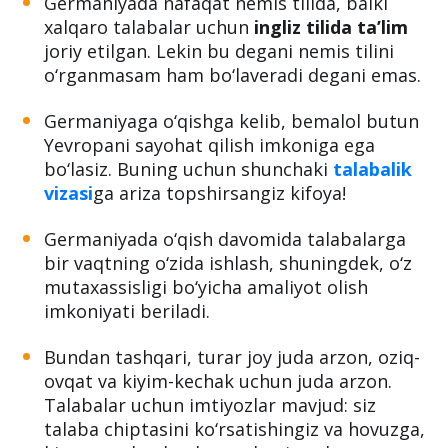
Germaniyada nafaqat nemis tilida, balki
xalqaro talabalar uchun
ingliz tilida ta’lim
joriy etilgan. Lekin bu degani nemis tilini
o‘rganmasam ham bo‘laveradi degani emas.
Germaniyaga o‘qishga kelib, bemalol butun
Yevropani sayohat qilish imkoniga ega
bo‘lasiz. Buning uchun shunchaki
talabalik
vizasi
ga ariza topshirsangiz kifoya!
Germaniyada o‘qish davomida talabalarga
bir vaqtning o‘zida ishlash, shuningdek, o‘z
mutaxassisligi bo‘yicha amaliyot olish
imkoniyati beriladi.
Bundan tashqari, turar joy juda arzon, oziq-
ovqat va kiyim-kechak uchun juda arzon.
Talabalar uchun imtiyozlar mavjud: siz
talaba chiptasini ko‘rsatishingiz va hovuzga,