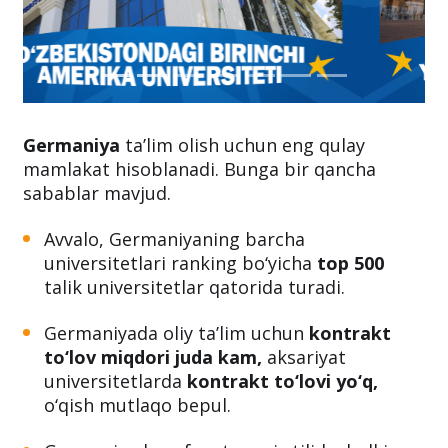
Germaniya
ta’lim olish uchun eng qulay
mamlakat hisoblanadi. Bunga bir qancha
sabablar mavjud.
Avvalo, Germaniyaning barcha
universitetlari ranking bo‘yicha
top 500
talik universitetlar qatorida turadi.
Germaniyada oliy ta’lim uchun
kontrakt
to‘lov miqdori juda kam,
aksariyat
universitetlarda
kontrakt to‘lovi yo‘q,
o‘qish mutlaqo bepul.