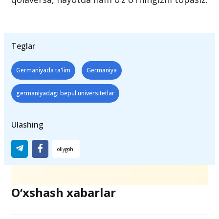
Teglar
Germaniyada ta'lim
Germaniya
germaniyadagi bepul universitetlar
Ulashing
O‘xshash xabarlar