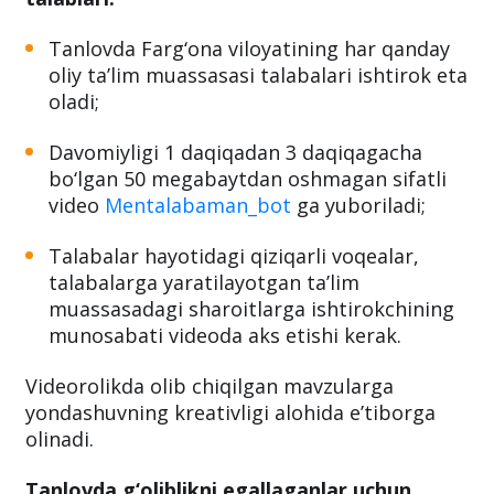
“Men talabaman” nomli talabalar hayotini
o‘zida aks ettirgan videoroliklar tanlovi
talablari:
Tanlovda Farg‘ona viloyatining har qanday
oliy ta’lim muassasasi talabalari ishtirok eta
oladi;
Davomiyligi 1 daqiqadan 3 daqiqagacha
bo‘lgan 50 megabaytdan oshmagan sifatli
video
Mentalabaman_bot
ga yuboriladi;
Talabalar hayotidagi qiziqarli voqealar,
talabalarga yaratilayotgan ta’lim
muassasadagi sharoitlarga ishtirokchining
munosabati videoda aks etishi kerak.
Videorolikda olib chiqilgan mavzularga
yondashuvning kreativligi alohida e’tiborga