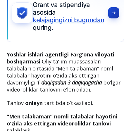
undan
Yoshlar ishlari agentligi Farg‘ona viloyati
boshqarmasi
Oliy ta’lim muassasalari
talabalari o‘rtasida “Men talabaman” nomli
talabalar hayotini o‘zida aks ettirgan,
davomiyligi
1 daqiqadan 3 daqiqagacha
bo‘lgan
videoroliklar tanlovini e’lon qiladi.
Tanlov
onlayn
tartibda o‘tkaziladi.