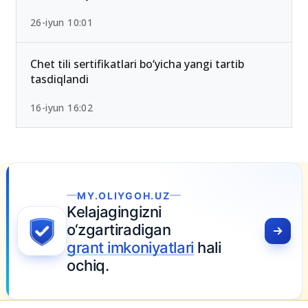
2026-yilda eng past ball bilan kirsa bo‘ladigan
OTMlar ro‘yxati
26-iyun 10:01
Chet tili sertifikatlari bo‘yicha yangi tartib
tasdiqlandi
16-iyun 16:02