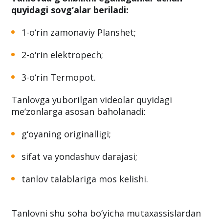
olinadi.
Tanlovda g‘oliblikni egallaganlar uchun
quyidagi sovg‘alar beriladi:
1-o‘rin zamonaviy Planshet;
2-o‘rin elektropech;
3-o‘rin Termopot.
Tanlovga yuborilgan videolar quyidagi
me’zonlarga asosan baholanadi:
g‘oyaning originalligi;
sifat va yondashuv darajasi;
tanlov talablariga mos kelishi.