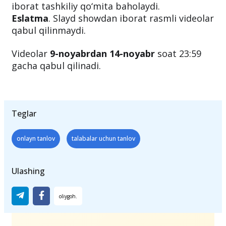
Tanlovni shu soha bo‘yicha mutaxassislardan
iborat tashkiliy qo‘mita baholaydi.
Eslatma
. Slayd showdan iborat rasmli videolar
qabul qilinmaydi.
Videolar
9-noyabrdan 14-noyabr
soat 23:59
gacha qabul qilinadi.
Teglar
onlayn tanlov
talabalar uchun tanlov
Ulashing