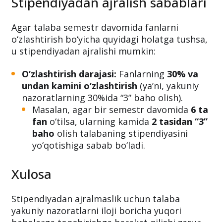
Stipendiyadan ajralish sabablari
Agar talaba semestr davomida fanlarni
o‘zlashtirish bo‘yicha quyidagi holatga tushsa,
u stipendiyadan ajralishi mumkin:
O‘zlashtirish darajasi:
Fanlarning
30% va
undan kamini o‘zlashtirish
(ya’ni, yakuniy
nazoratlarning 30%ida “3” baho olish).
Masalan, agar bir semestr davomida
6 ta
fan
o‘tilsa, ularning kamida
2 tasidan “3”
baho
olish talabaning stipendiyasini
yo‘qotishiga sabab bo‘ladi.
Xulosa
Stipendiyadan ajralmaslik uchun talaba
yakuniy nazoratlarni iloji boricha yuqori