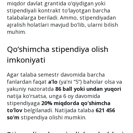
miqdor davlat grantida o‘qiydigan yoki
stipendiyali kontrakt to‘layotgan barcha
talabalarga beriladi. Ammo, stipendiyadan
ajralish holatlari mavjud bo‘lib, ularni bilish
muhim.
Qo‘shimcha stipendiya olish
imkoniyati
Agar talaba semestr davomida barcha
fanlardan faqat
a’lo
(ya’ni “5”) baholar olsa va
yakuniy nazoratda
86 ball yoki undan yuqori
natija ko‘rsatsa, unga 6 oy davomida
stipendiyaga
20% miqdorda qo‘shimcha
to‘lov
belgilanadi. Natijada talaba
621 456
so‘m
stipendiya olishi mumkin.