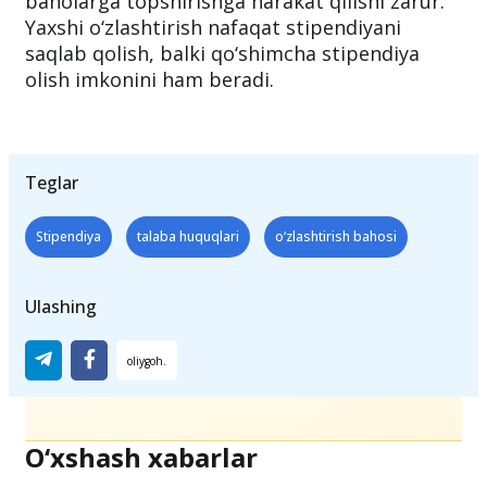
baholarga topshirishga harakat qilishi zarur.
Yaxshi o‘zlashtirish nafaqat stipendiyani
saqlab qolish, balki qo‘shimcha stipendiya
olish imkonini ham beradi.
Teglar
Stipendiya
talaba huquqlari
o‘zlashtirish bahosi
Ulashing
O‘xshash xabarlar