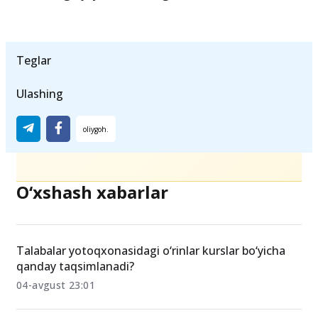
Davlat oliy ta’lim muassasalari bilan birgalikda
bitiruvchilarning amaliyot davridan keyin ish
o‘rinlariga joylashishlariga ko‘maklashish.
Teglar
Ulashing
O‘xshash xabarlar
Talabalar yotoqxonasidagi o‘rinlar kurslar bo‘yicha
qanday taqsimlanadi?