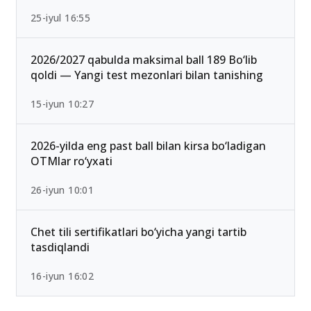
Ichki ishlar vazirligi Akademiyasi o‘tish ballari
2026 rasman e’lon qilindi
25-iyul 16:55
2026/2027 qabulda maksimal ball 189 Bo‘lib
qoldi — Yangi test mezonlari bilan tanishing
15-iyun 10:27
2026-yilda eng past ball bilan kirsa bo‘ladigan
OTMlar ro‘yxati
26-iyun 10:01
Chet tili sertifikatlari bo‘yicha yangi tartib
tasdiqlandi