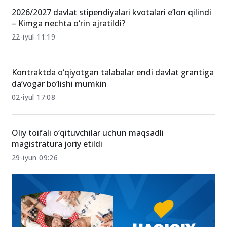
04-avgust 23:01
2026/2027 davlat stipendiyalari kvotalari e’lon qilindi
– Kimga nechta o‘rin ajratildi?
22-iyul 11:19
Kontraktda o‘qiyotgan talabalar endi davlat grantiga
da’vogar bo‘lishi mumkin
02-iyul 17:08
Oliy toifali o‘qituvchilar uchun maqsadli
magistratura joriy etildi
29-iyun 09:26