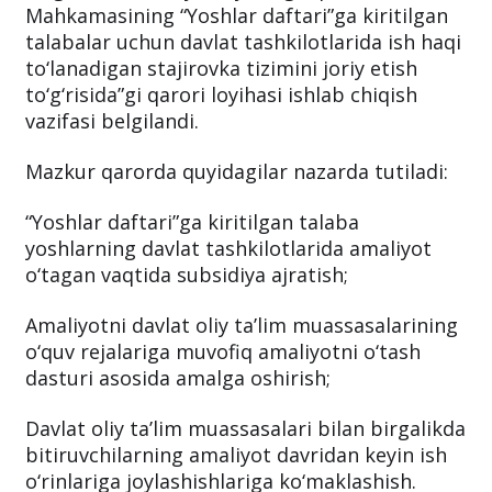
300-son, 11.09.2023-y.) qabul qilindi.
Unga koʻra 2023-yil noyabriga qadar Vazirlar
Mahkamasining “Yoshlar daftari”ga kiritilgan
talabalar uchun davlat tashkilotlarida ish haqi
to‘lanadigan stajirovka tizimini joriy etish
to‘g‘risida”gi qarori loyihasi ishlab chiqish
vazifasi belgilandi.
Mazkur qarorda quyidagilar nazarda tutiladi:
“Yoshlar daftari”ga kiritilgan talaba
yoshlarning davlat tashkilotlarida amaliyot
o‘tagan vaqtida subsidiya ajratish;
Amaliyotni davlat oliy ta’lim muassasalarining
o‘quv rejalariga muvofiq amaliyotni o‘tash
dasturi asosida amalga oshirish;