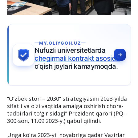
MY.OLIYGOH.UZ
ufuzli universitetlarda
hegirmali kontrakt asosida
‘qish joylari kamaymoqda.
“Oʻzbekiston – 2030” strategiyasini 2023-yilda
sifatli va oʻzi vaqtida amalga oshirish chora-
tadbirlari toʻgʻrisidagi” Prezident qarori (PQ–