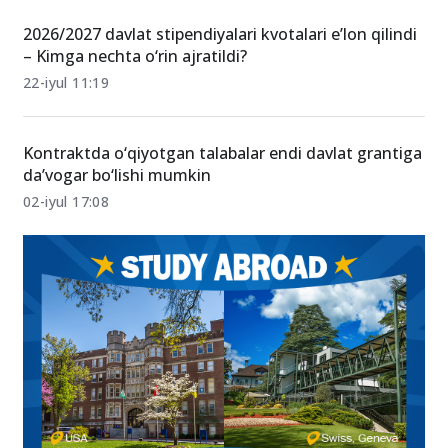
qanday taqsimlanadi?
04-avgust 23:01
2026/2027 davlat stipendiyalari kvotalari e’lon qilindi
– Kimga nechta o‘rin ajratildi?
22-iyul 11:19
Kontraktda o‘qiyotgan talabalar endi davlat grantiga
da’vogar bo‘lishi mumkin
02-iyul 17:08