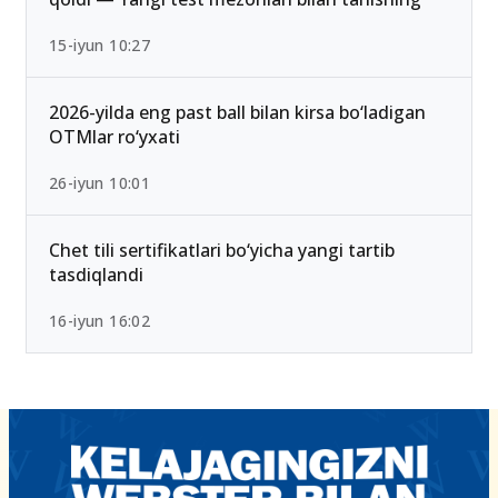
2026/2027 qabulda maksimal ball 189 Bo‘lib
qoldi — Yangi test mezonlari bilan tanishing
15-iyun 10:27
2026-yilda eng past ball bilan kirsa bo‘ladigan
OTMlar ro‘yxati
26-iyun 10:01
Chet tili sertifikatlari bo‘yicha yangi tartib
tasdiqlandi
16-iyun 16:02