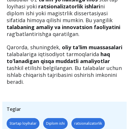
Prezident qaroriga ko‘ra
, joriy yildan boshlab
talabalar o‘z
ta’lim yo‘nalishiga mos
startap
loyihasi yoki
ratsionalizatorlik ishlari
ni
diplom ishi yoki magistrlik dissertasiyasi
sifatida himoya qilishi mumkin. Bu yangilik
talabaning amaliy va innovatsion faoliyatini
rag‘batlantirishga qaratilgan.
Qarorda, shuningdek,
oliy ta’lim muassasalari
talabalariga iqtisodiyot tarmoqlarida
haq
to‘lanadigan qisqa muddatli amaliyotlar
tashkil etilishi belgilangan. Bu talabalar uchun
ishlab chiqarish tajribasini oshirish imkonini
beradi.
Teglar