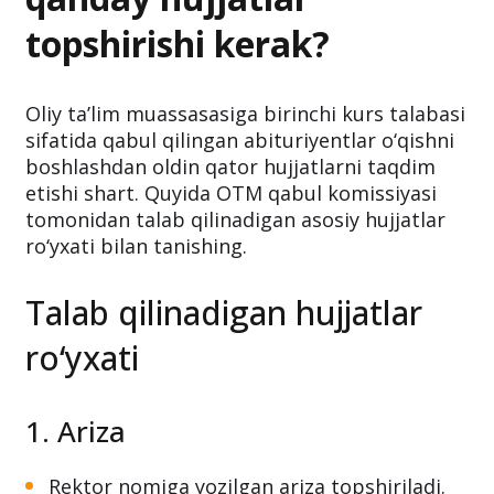
qilinganlar OTMga
qanday hujjatlar
topshirishi kerak?
Oliy ta’lim muassasasiga birinchi kurs talabasi
sifatida qabul qilingan abituriyentlar o‘qishni
boshlashdan oldin qator hujjatlarni taqdim
etishi shart. Quyida OTM qabul komissiyasi
tomonidan talab qilinadigan asosiy hujjatlar
ro‘yxati bilan tanishing.
Talab qilinadigan hujjatlar
ro‘yxati