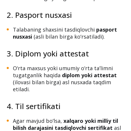
1. Ariza
Rektor nomiga yozilgan ariza topshiriladi.
2. Pasport nusxasi
Talabaning shaxsini tasdiqlovchi
pasport
nusxasi
(asli bilan birga ko‘rsatiladi).
3. Diplom yoki attestat
O‘rta maxsus yoki umumiy o‘rta ta’limni
tugatganlik haqida
diplom yoki attestat
(ilovasi bilan birga) asl nusxada taqdim
etiladi.
4. Til sertifikati