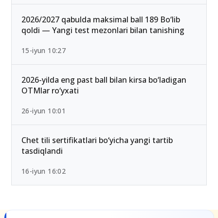
2026 rasman e’lon qilindi
25-iyul 16:55
2026/2027 qabulda maksimal ball 189 Bo‘lib
qoldi — Yangi test mezonlari bilan tanishing
15-iyun 10:27
2026-yilda eng past ball bilan kirsa bo‘ladigan
OTMlar ro‘yxati
26-iyun 10:01
Chet tili sertifikatlari bo‘yicha yangi tartib
tasdiqlandi
16-iyun 16:02