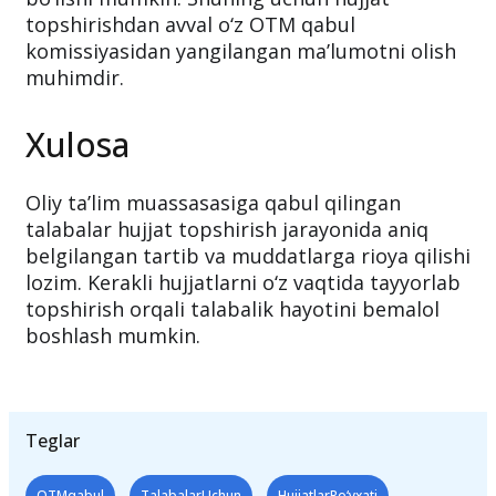
qilingan tartib asosida shakllantirilgan. Joriy
yilda hujjatlar ro‘yxatida ayrim o‘zgarishlar
bo‘lishi mumkin. Shuning uchun hujjat
topshirishdan avval o‘z OTM qabul
komissiyasidan yangilangan ma’lumotni olish
muhimdir.
Xulosa
Oliy ta’lim muassasasiga qabul qilingan
talabalar hujjat topshirish jarayonida aniq
belgilangan tartib va muddatlarga rioya qilishi
lozim. Kerakli hujjatlarni o‘z vaqtida tayyorlab
topshirish orqali talabalik hayotini bemalol
boshlash mumkin.