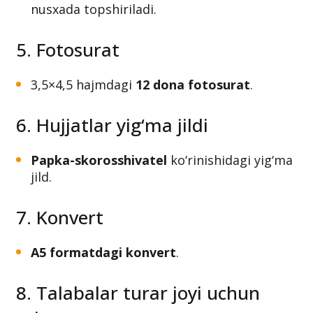
Agar mavjud bo‘lsa,
xalqaro yoki milliy til
bilish darajasini tasdiqlovchi sertifikat
asl
nusxada topshiriladi.
5. Fotosurat
3,5×4,5 hajmdagi
12 dona fotosurat
.
6. Hujjatlar yig‘ma jildi
Papka-skorosshivatel
ko‘rinishidagi yig‘ma
jild.
7. Konvert
A5 formatdagi konvert
.