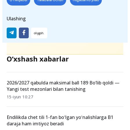
Teglar
OTMqabul
TalabalarUchun
HujjatlarRo‘yxati
Ulashing
O‘xshash xabarlar
2026/2027 qabulda maksimal ball 189 Bo‘lib qoldi —
Yangi test mezonlari bilan tanishing
15-iyun 10:27