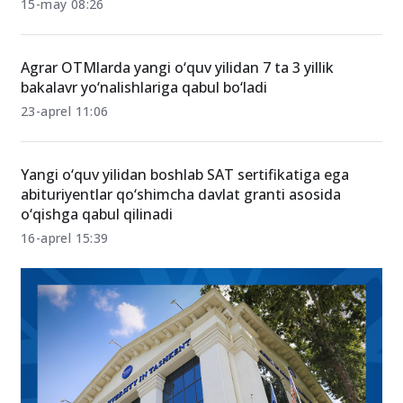
Endilikda chet tili 1-fan boʻlgan yoʻnalishlarga B1
daraja ham imtiyoz beradi
15-may 08:26
Agrar OTMlarda yangi o‘quv yilidan 7 ta 3 yillik
bakalavr yo‘nalishlariga qabul bo‘ladi
23-aprel 11:06
Yangi o‘quv yilidan boshlab SAT sertifikatiga ega
abituriyentlar qo‘shimcha davlat granti asosida
o‘qishga qabul qilinadi
16-aprel 15:39