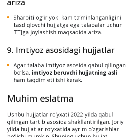
8. Talabalar turar joyi uchun
ariza
Sharoiti og‘ir yoki kam ta’minlanganligini
tasdiqlovchi hujjatga ega talabalar uchun
TTJga joylashish maqsadida ariza.
9. Imtiyoz asosidagi hujjatlar
Agar talaba imtiyoz asosida qabul qilingan
bo‘lsa,
imtiyoz beruvchi hujjatning asli
ham taqdim etilishi kerak.
Muhim eslatma
Ushbu hujjatlar ro‘yxati 2022-yilda qabul