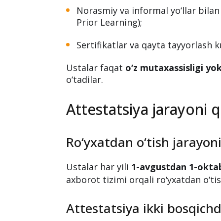
o‘tkaziladi?
Attestatsiya quyidagi asoslar bo‘yich
Oliy yoki o‘rta maxsus (kasbiy) taʼ
Norasmiy va informal yo‘llar bilan
Prior Learning);
Sertifikatlar va qayta tayyorlash k
Ustalar faqat
o‘z mutaxassisligi yoki
o‘tadilar.
Attestatsiya jarayoni 
Ro‘yxatdan o‘tish jarayon