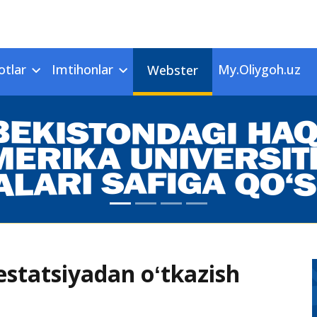
otlar
Imtihonlar
My.Oliygoh.uz
Webster
testatsiyadan oʻtkazish