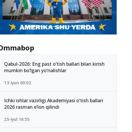
Ommabop
Qabul-2026: Eng past o‘tish ballari bilan kirish
mumkin bo‘lgan yo‘nalishlar
13-iyun 00:02
Ichki ishlar vazirligi Akademiyasi o‘tish ballari
2026 rasman e’lon qilindi
25-iyul 16:55