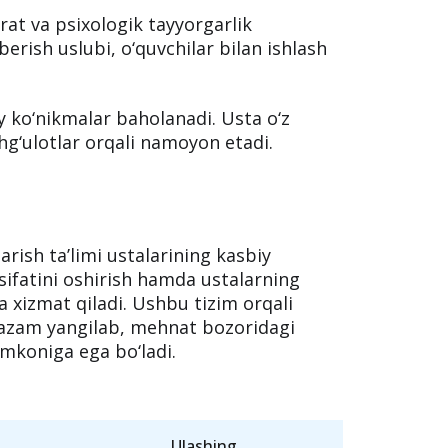
brgacha
elektron
pedagog.edu.uz
hlari va ariza topshirishlari kerak.
a o‘tkaziladi
t va psixologik tayyorgarlik
erish uslubi, o‘quvchilar bilan ishlash
y ko‘nikmalar baholanadi. Usta o‘z
shg‘ulotlar orqali namoyon etadi.
arish taʼlimi ustalarining kasbiy
m sifatini oshirish hamda ustalarning
 xizmat qiladi. Ushbu tizim orqali