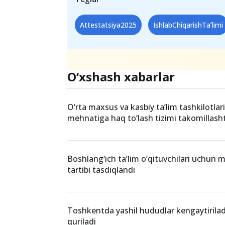
taʼlim ustalari o‘z malakalarini mu
raqobatbardoshligini saqlab qolish 
Teglar
Attestatsiya2025
IshlabChiqarishTaʼlimi
O‘xshash xabarlar
O‘rta maxsus va kasbiy ta’lim tashkilotlar
mehnatiga haq to‘lash tizimi takomillashti