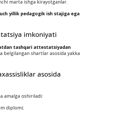
 qilinadi?
n o‘tmaganlar;
;
inchi marta ishga kirayotganlar.
uch yillik pedagogik ish stajiga ega
.
tatsiya imkoniyati
batdan tashqari attestatsiyadan
 belgilangan shartlar asosida yakka
xassisliklar asosida