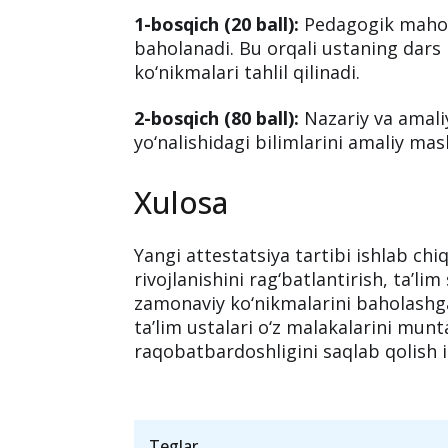
Ustalar har yili
1-avgustdan 1-okta
axborot tizimi orqali ro‘yxatdan o‘tis
Attestatsiya ikki bosqichd
1-bosqich (20 ball):
Pedagogik mahora
baholanadi. Bu orqali ustaning dars b
ko‘nikmalari tahlil qilinadi.
2-bosqich (80 ball):
Nazariy va amali
yo‘nalishidagi bilimlarini amaliy ma
Xulosa
Yangi attestatsiya tartibi ishlab chiq
rivojlanishini rag‘batlantirish, taʼli
zamonaviy ko‘nikmalarini baholashga