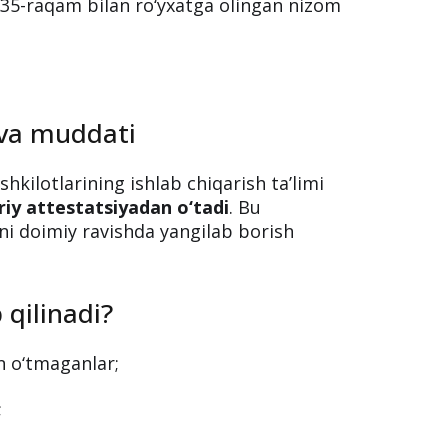
i attestatsiyadan
landi
m, fan va innovatsiyalar vazirining
i ustalarini attestatsiyadan o‘tkazish
 3635-raqam bilan ro‘yxatga olingan nizom
 va muddati
shkilotlarining ishlab chiqarish taʼlimi
riy attestatsiyadan o‘tadi
. Bu
ni doimiy ravishda yangilab borish