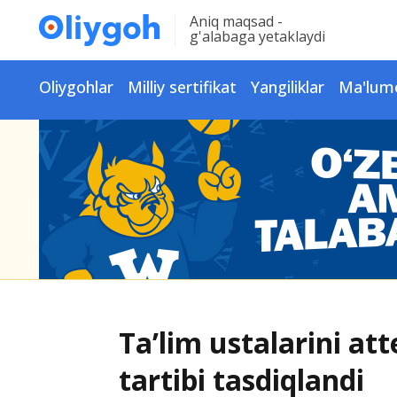
Aniq maqsad -
g'alabaga yetaklaydi
Oliygohlar
Milliy sertifikat
Yangiliklar
Ma'lum
Taʼlim ustalarini at
tartibi tasdiqlandi