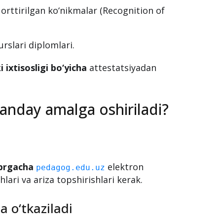
a amalga oshiriladi:
lim diplomi;
 orttirilgan ko‘nikmalar (Recognition of
urslari diplomlari.
 ixtisosligi bo‘yicha
attestatsiyadan
qanday amalga oshiriladi?
i