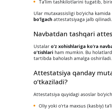
Kimlar attestatsiyaga jalb
Ilgari hech qachon attestatsiyada
Ishga yangi qabul qilingan ustalar
Ta’lim tashkilotlarini tugatib, bir
Ular mutaxassisligi bo‘yicha kamida
bo‘lgach
attestatsiyaga jalb qilinadi
Navbatdan tashqari attes
Ustalar
o‘z xohishlariga ko‘ra nav
o‘tishlari
ham mumkin. Bu holatlarda
tartibda baholash amalga oshiriladi.
Attestatsiya qanday muta