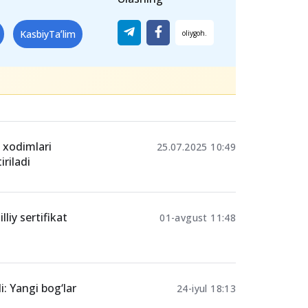
ntazam yangilab, mehnat bozoridagi
imkoniga ega bo‘ladi.
Ulashing
KasbiyTaʼlim
i xodimlari
25.07.2025 10:49
riladi