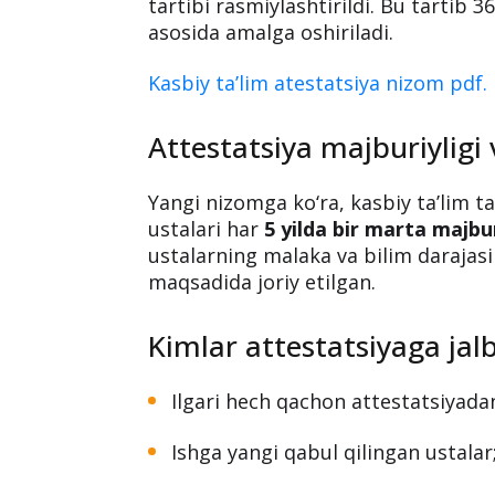
Kasbiy taʼlim ustalarin
oʻtkazish tartibi tasdiq
2025-yil 22-iyuldan boshlab Oliy ta’li
buyrug‘i bilan ishlab chiqarish taʼlim
tartibi rasmiylashtirildi. Bu tartib
asosida amalga oshiriladi.
Kasbiy ta’lim atestatsiya nizom pdf.
Attestatsiya majburiyligi
Yangi nizomga ko‘ra, kasbiy ta’lim ta
ustalari har
5 yilda bir marta majbu
ustalarning malaka va bilim darajasi
maqsadida joriy etilgan.