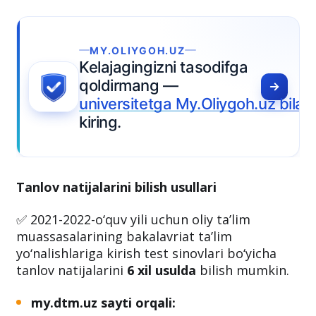
MY.OLIYGOH.UZ
Kelajagingizni tasodifga
qoldirmang —
universitetga My.Oliygoh.uz bilan
kiring.
Tanlov natijalarini bilish usullari
✅ 2021-2022-o‘quv yili uchun oliy ta’lim
muassasalarining bakalavriat ta’lim
yo‘nalishlariga kirish test sinovlari bo‘yicha