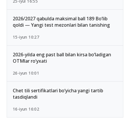
Ichki ishlar vazirligi Akademiyasi o‘tish ballari
2026 rasman e’lon qilindi
25-iyul 16:55
2026/2027 qabulda maksimal ball 189 Bo‘lib
qoldi — Yangi test mezonlari bilan tanishing
15-iyun 10:27
2026-yilda eng past ball bilan kirsa bo‘ladigan
OTMlar ro‘yxati
26-iyun 10:01
Chet tili sertifikatlari bo‘yicha yangi tartib
tasdiqlandi
16-iyun 16:02