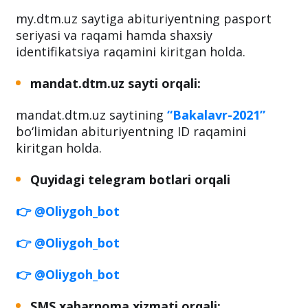
tanlov natijalarini
6 xil usulda
bilish mumkin.
my.dtm.uz sayti orqali:
my.dtm.uz saytiga abituriyentning pasport
seriyasi va raqami hamda shaxsiy
identifikatsiya raqamini kiritgan holda.
mandat.dtm.uz sayti orqali:
mandat.dtm.uz saytining
“Bakalavr-2021”
bo‘limidan abituriyentning ID raqamini
kiritgan holda.
Quyidagi telegram botlari orqali
👉 @Oliygoh_bot
👉 @Oliygoh_bot