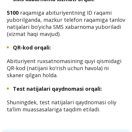
👉 @Oliygoh_bot
SMS xabarnoma xizmati orqali:
5100
raqamiga abituriyentning ID raqami
yuborilganda, mazkur telefon raqamiga tanlov
natijalari bo‘yicha SMS xabarnoma yuboriladi
(xizmat haqi mavjud).
QR-kod orqali:
Abituriyent ruxsatnomasining quyi qismidagi
QR-kod (natijani ko‘rish uchun havola) ni
skaner qilgan holda.
Test natijalari qaydnomasi orqali:
Shuningdek, test natijalari qaydnomasi oliy
ta’lim muassasalariga taqdim etiladi.