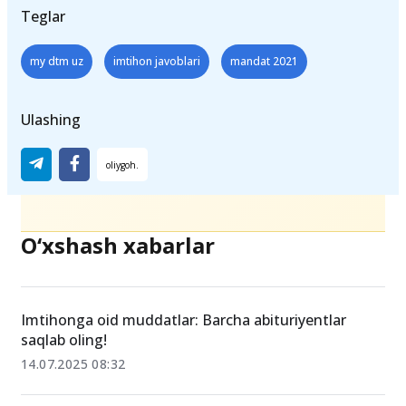
Teglar
my dtm uz
imtihon javoblari
mandat 2021
Ulashing
O‘xshash xabarlar
Imtihonga oid muddatlar: Barcha abituriyentlar
saqlab oling!