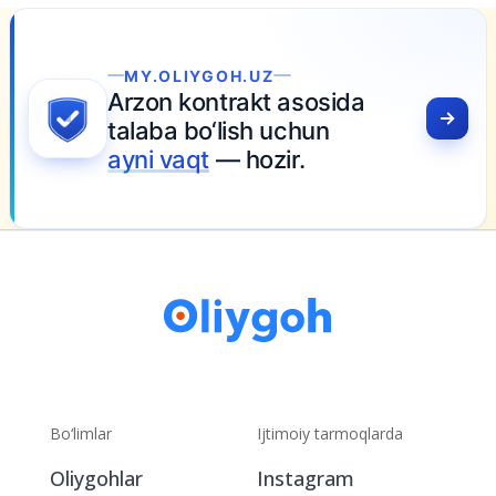
MY.OLIYGOH.UZ
rzon kontrakt asosida
laba bo‘lish uchun
yni vaqt
— hozir.