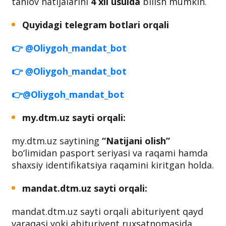
tanlov natijalarini
4 xil usulda
bilish mumkin.
Quyidagi telegram botlari orqali
👉 @Oliygoh_mandat_bot
👉 @Oliygoh_mandat_bot
👉@Oliygoh_mandat_bot
my.dtm.uz sayti orqali:
my.dtm.uz saytining
“Natijani olish”
bo‘limidan pasport seriyasi va raqami hamda
shaxsiy identifikatsiya raqamini kiritgan holda.
mandat.dtm.uz sayti orqali:
mandat.dtm.uz sayti orqali abituriyent qayd
varaqasi yoki abituriyent ruxsatnomasida