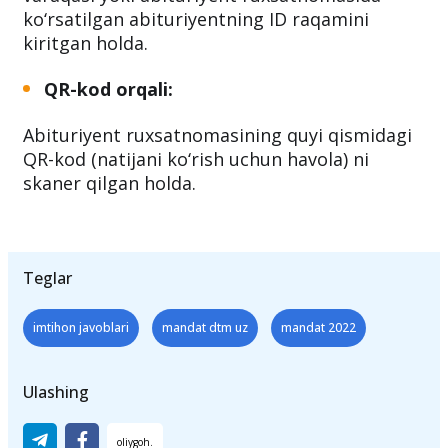
ko‘rsatilgan abituriyentning ID raqamini
kiritgan holda.
QR-kod orqali:
Abituriyent ruxsatnomasining quyi qismidagi
QR-kod (natijani ko‘rish uchun havola) ni
skaner qilgan holda.
Teglar
imtihon javoblari
mandat dtm uz
mandat 2022
Ulashing