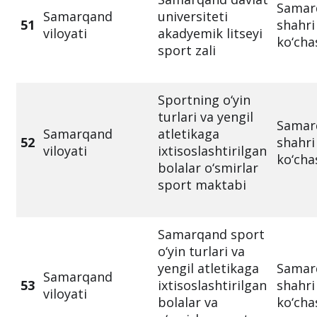
Samar
Samarqand
universiteti
51
shahri
viloyati
akadyemik litseyi
ko‘cha
sport zali
Sportning o‘yin
turlari va yengil
Samar
Samarqand
atletikaga
52
shahri
viloyati
ixtisoslashtirilgan
ko‘cha
bolalar o‘smirlar
sport maktabi
Samarqand sport
o‘yin turlari va
yengil atletikaga
Samar
Samarqand
53
ixtisoslashtirilgan
shahri
viloyati
bolalar va
ko‘cha