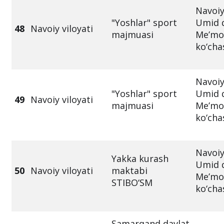
Navoiy
"Yoshlar" sport
Umid q
48
Navoiy viloyati
majmuasi
Me’mo
ko‘cha
Navoiy
"Yoshlar" sport
Umid q
49
Navoiy viloyati
majmuasi
Me’mo
ko‘cha
Navoiy
Yakka kurash
Umid q
50
Navoiy viloyati
maktabi
Me’mo
STIBO‘SM
ko‘cha
Samarqand davlat