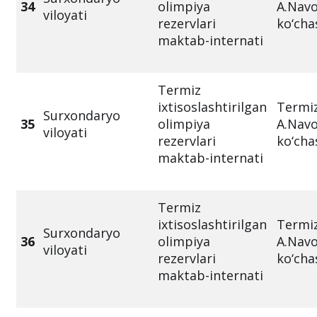
34
olimpiya
A.Navo
viloyati
rezervlari
ko‘cha
maktab-internati
Termiz
ixtisoslashtirilgan
Termiz
Surxondaryo
35
olimpiya
A.Navo
viloyati
rezervlari
ko‘cha
maktab-internati
Termiz
ixtisoslashtirilgan
Termiz
Surxondaryo
36
olimpiya
A.Navo
viloyati
rezervlari
ko‘cha
maktab-internati