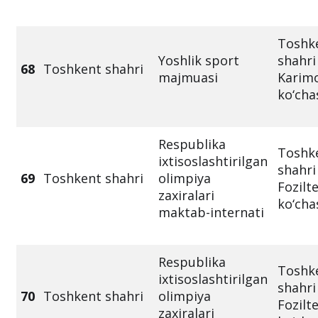
Toshk
Yoshlik sport
shahri
68
Toshkent shahri
majmuasi
Karim
ko‘cha
Respublika
Toshk
ixtisoslashtirilgan
shahri
69
Toshkent shahri
olimpiya
Fozilt
zaxiralari
ko‘cha
maktab-internati
Respublika
Toshk
ixtisoslashtirilgan
shahri
70
Toshkent shahri
olimpiya
Fozilt
zaxiralari