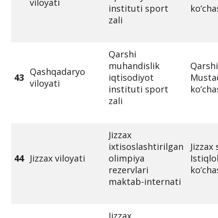
viloyati
instituti sport
ko‘cha
zali
Qarshi
muhandislik
Qarshi
Qashqadaryo
43
iqtisodiyot
Mustaq
viloyati
instituti sport
ko‘cha
zali
Jizzax
ixtisoslashtirilgan
Jizzax
44
Jizzax viloyati
olimpiya
Istiqlo
rezervlari
ko‘cha
maktab-internati
Jizzax