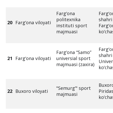
Farg‘ona
Farg‘o
politexnika
shahri
20
Farg‘ona viloyati
instituti sport
Farg‘o
majmuasi
ko‘cha
Farg‘o
Farg‘ona “Samo”
shahri
21
Farg‘ona viloyati
universial sport
Univer
majmuasi (zaxira)
ko‘cha
Buxoro
"Semurg‘" sport
22
Buxoro viloyati
Pirida
majmuasi
ko‘cha