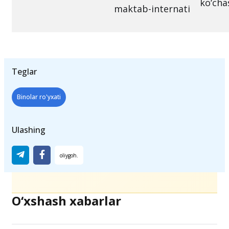
ko‘cha
maktab-internati
Teglar
Binolar ro'yxati
Ulashing
O‘xshash xabarlar