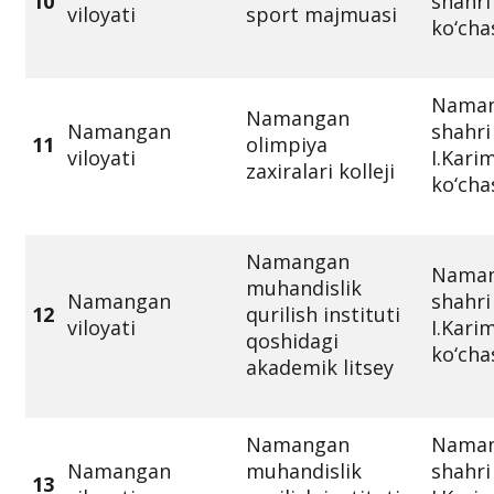
10
shahri 
viloyati
sport majmuasi
ko‘cha
Nama
Namangan
Namangan
shahri
11
olimpiya
viloyati
I.Kari
zaxiralari kolleji
ko‘cha
Namangan
Nama
muhandislik
Namangan
shahri
12
qurilish instituti
viloyati
I.Kari
qoshidagi
ko‘cha
akademik litsey
Namangan
Nama
Namangan
muhandislik
shahri
13