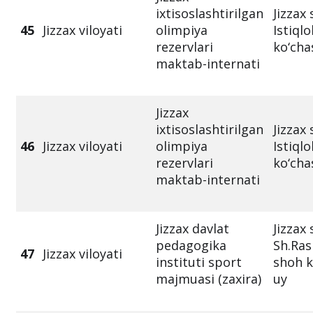
ixtisoslashtirilgan
Jizzax
45
Jizzax viloyati
olimpiya
Istiqlo
rezervlari
ko‘cha
maktab-internati
Jizzax
ixtisoslashtirilgan
Jizzax
46
Jizzax viloyati
olimpiya
Istiqlo
rezervlari
ko‘cha
maktab-internati
Jizzax davlat
Jizzax
pedagogika
Sh.Ras
47
Jizzax viloyati
instituti sport
shoh k
majmuasi (zaxira)
uy