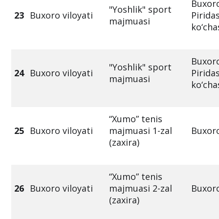
Buxoro
"Yoshlik" sport
23
Buxoro viloyati
Pirida
majmuasi
ko‘cha
Buxoro
"Yoshlik" sport
24
Buxoro viloyati
Pirida
majmuasi
ko‘cha
“Xumo” tenis
25
Buxoro viloyati
majmuasi 1-zal
Buxoro
(zaxira)
“Xumo” tenis
26
Buxoro viloyati
majmuasi 2-zal
Buxoro
(zaxira)