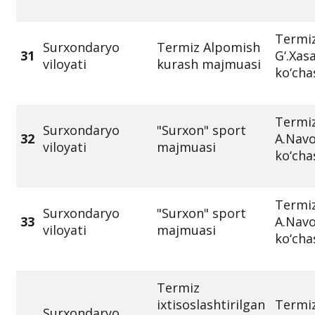
Termiz
Surxondaryo
Termiz Alpomish
31
G‘.Xas
viloyati
kurash majmuasi
ko‘chas
Termiz
Surxondaryo
"Surxon" sport
32
A.Navo
viloyati
majmuasi
ko‘cha
Termiz
Surxondaryo
"Surxon" sport
33
A.Navo
viloyati
majmuasi
ko‘cha
Termiz
ixtisoslashtirilgan
Termiz
Surxondaryo