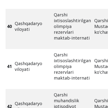
Qarshi
ixtisoslashtirilgan
Qarshi
Qashqadaryo
40
olimpiya
Mustaq
viloyati
rezervlari
ko‘cha
maktab-internati
Qarshi
ixtisoslashtirilgan
Qarshi
Qashqadaryo
41
olimpiya
Mustaq
viloyati
rezervlari
ko‘cha
maktab-internati
Qarshi
muhandislik
Qarshi
Qashqadaryo
42
iqtisodiyot
Mustaq