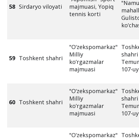
"Namu
58
Sirdaryo viloyati
majmuasi, Yopiq
mahall
tennis korti
Gulist
ko‘cha
"O‘zekspomarkaz"
Toshk
Milliy
shahri
59
Toshkent shahri
ko‘rgazmalar
Temur 
majmuasi
107-uy
"O‘zekspomarkaz"
Toshk
Milliy
shahri
60
Toshkent shahri
ko‘rgazmalar
Temur 
majmuasi
107-uy
"O‘zekspomarkaz"
Toshk