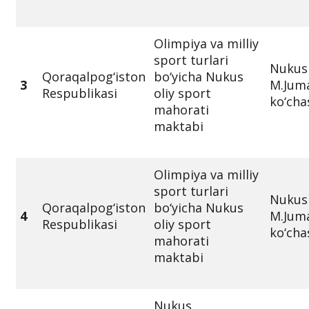
Olimpiya va milliy
sport turlari
Nukus 
Qoraqalpog‘iston
bo‘yicha Nukus
3
M.Jum
Respublikasi
oliy sport
ko‘cha
mahorati
maktabi
Olimpiya va milliy
sport turlari
Nukus 
Qoraqalpog‘iston
bo‘yicha Nukus
4
M.Jum
Respublikasi
oliy sport
ko‘cha
mahorati
maktabi
Nukus