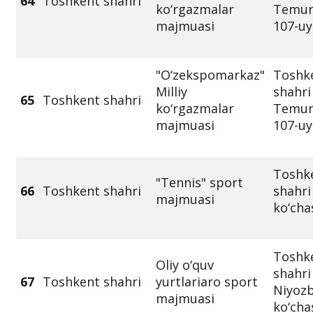
64
Toshkent shahri
ko‘rgazmalar
Temur 
majmuasi
107-uy
"O‘zekspomarkaz"
Toshk
Milliy
shahri
65
Toshkent shahri
ko‘rgazmalar
Temur 
majmuasi
107-uy
Toshk
"Tennis" sport
66
Toshkent shahri
shahri 
majmuasi
ko‘cha
Toshk
Oliy o‘quv
shahri
67
Toshkent shahri
yurtlariaro sport
Niyozb
majmuasi
ko‘cha