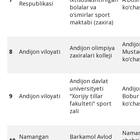
Respublikasi
bolalar va
ko‘cha
o‘smirlar sport
maktabi (zaxira)
Andijo
Andijon olimpiya
8
Andijon viloyati
Mustaq
zaxiralari kolleji
ko‘cha
Andijon davlat
universityeti
Andijo
9
Andijon viloyati
"Xorijiy tillar
Bobur
fakulteti" sport
ko‘cha
zali
Nama
Namangan
Barkamol Avlod