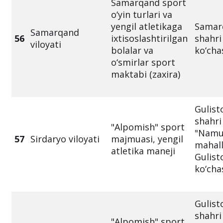
Samarqand sport
o‘yin turlari va
yengil atletikaga
Samar
Samarqand
56
ixtisoslashtirilgan
shahr
viloyati
bolalar va
ko‘cha
o‘smirlar sport
maktabi (zaxira)
Gulist
shahri
"Alpomish" sport
"Namu
57
Sirdaryo viloyati
majmuasi, yengil
mahall
atletika maneji
Gulist
ko‘cha
Gulist
shahri
"Alpomish" sport