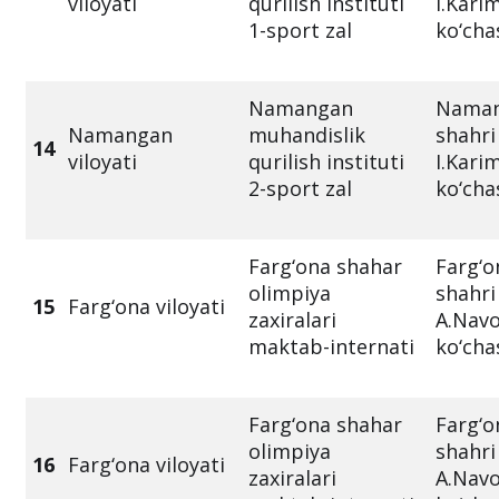
viloyati
qurilish instituti
I.Kari
1-sport zal
ko‘cha
Namangan
Nama
Namangan
muhandislik
shahri
14
viloyati
qurilish instituti
I.Kari
2-sport zal
ko‘cha
Farg‘ona shahar
Farg‘o
olimpiya
shahri
15
Farg‘ona viloyati
zaxiralari
A.Navo
maktab-internati
ko‘cha
Farg‘ona shahar
Farg‘o
olimpiya
shahri
16
Farg‘ona viloyati
zaxiralari
A.Navo