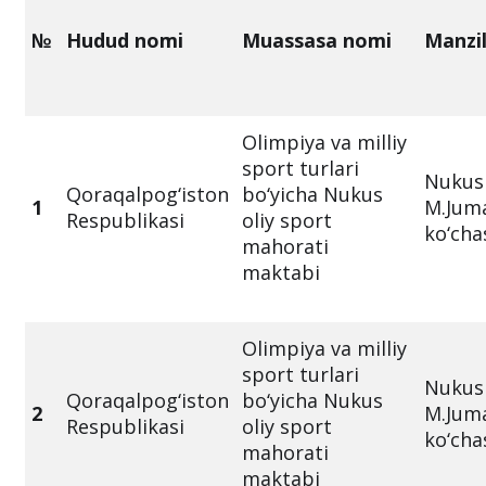
№
Hudud nomi
Muassasa nomi
Manzi
Olimpiya va milliy
sport turlari
Nukus 
Qoraqalpog‘iston
bo‘yicha Nukus
1
M.Jum
Respublikasi
oliy sport
ko‘cha
mahorati
maktabi
Olimpiya va milliy
sport turlari
Nukus 
Qoraqalpog‘iston
bo‘yicha Nukus
2
M.Jum
Respublikasi
oliy sport
ko‘cha
mahorati
maktabi