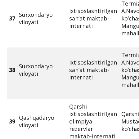
Termi
Ixtisoslashtirilgan
A.Navo
Surxondaryo
37
san’at maktab-
ko‘cha
viloyati
internati
Mangu
mahall
Termi
Ixtisoslashtirilgan
A.Navo
Surxondaryo
38
san’at maktab-
ko‘cha
viloyati
internati
Mangu
mahall
Qarshi
ixtisoslashtirilgan
Qarshi
Qashqadaryo
39
olimpiya
Mustaq
viloyati
rezervlari
ko‘cha
maktab-internati