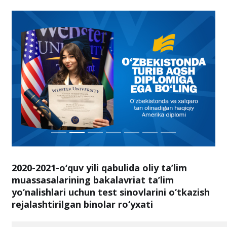
2020-2021-o‘quv yili qabulida oliy ta’lim
muassasalarining bakalavriat ta’lim
yo‘nalishlari uchun test sinovlarini o‘tkazish
rejalashtirilgan binolar ro‘yxati