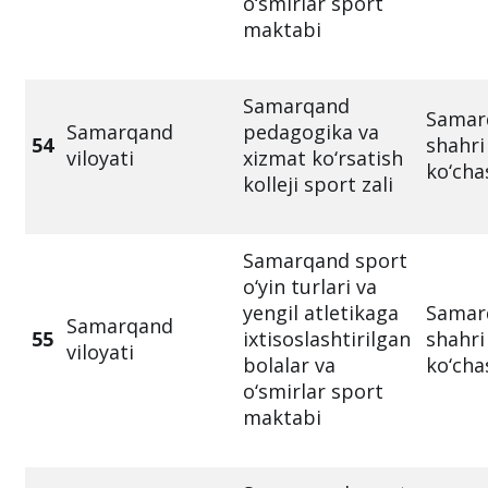
o‘smirlar sport
maktabi
Samarqand
Samar
Samarqand
pedagogika va
54
shahr
viloyati
xizmat ko‘rsatish
ko‘cha
kolleji sport zali
Samarqand sport
o‘yin turlari va
yengil atletikaga
Samar
Samarqand
55
ixtisoslashtirilgan
shahr
viloyati
bolalar va
ko‘cha
o‘smirlar sport
maktabi