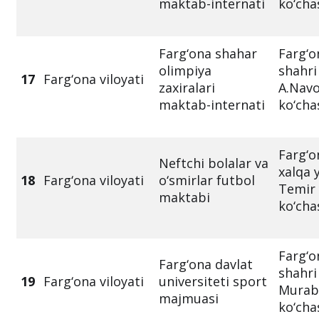
maktab-internati
ko‘cha
Farg‘ona shahar
Farg‘o
olimpiya
shahri
17
Farg‘ona viloyati
zaxiralari
A.Navo
maktab-internati
ko‘cha
Farg‘o
Neftchi bolalar va
xalqa y
18
Farg‘ona viloyati
o‘smirlar futbol
Temir 
maktabi
ko‘cha
Farg‘o
Farg‘ona davlat
shahri
19
Farg‘ona viloyati
universiteti sport
Murab
majmuasi
ko‘cha