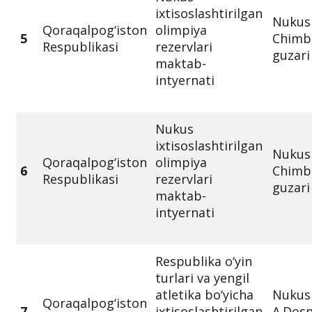
ixtisoslashtirilgan
Nukus 
Qoraqalpog‘iston
olimpiya
5
Chimb
Respublikasi
rezervlari
guzari
maktab-
intyernati
Nukus
ixtisoslashtirilgan
Nukus 
Qoraqalpog‘iston
olimpiya
6
Chimb
Respublikasi
rezervlari
guzari
maktab-
intyernati
Respublika o‘yin
turlari va yengil
atletika bo‘yicha
Nukus 
Qoraqalpog‘iston
7
ixtisoslashtirilgan
A.Dos