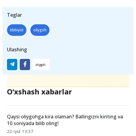
Samarqand tibbiyot instituti;
Teglar
tibbiyot
oliygoh
Ulashing
O‘xshash xabarlar