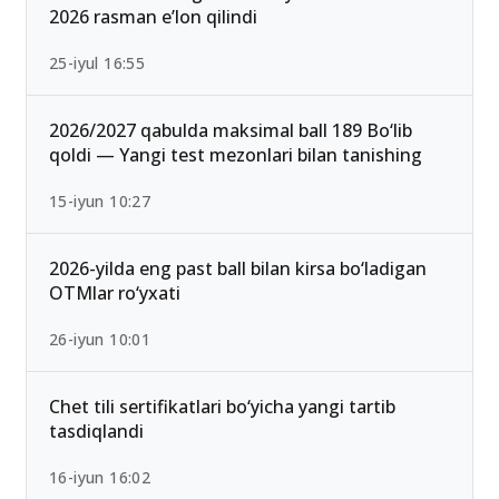
13-iyun 00:02
Ichki ishlar vazirligi Akademiyasi o‘tish ballari
2026 rasman e’lon qilindi
25-iyul 16:55
2026/2027 qabulda maksimal ball 189 Bo‘lib
qoldi — Yangi test mezonlari bilan tanishing
15-iyun 10:27
2026-yilda eng past ball bilan kirsa bo‘ladigan
OTMlar ro‘yxati
26-iyun 10:01
Chet tili sertifikatlari bo‘yicha yangi tartib