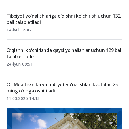
Qaysi oliygohga kira olaman? Ballingizni kiriting va
10 soniyada bilib oling!
22-iyul 13:37
Tibbiyot yo‘nalishlariga o‘qishni ko‘chirish uchun 132
ball talab etiladi
14-iyul 16:47
O‘qishni ko‘chirishda qaysi yo‘nalishlar uchun 129 ball
talab etiladi?
24-iyun 09:51
OTMda texnika va tibbiyot yo‘nalishlari kvotalari 25
ming o‘ringa oshiriladi
11.03.2025 14:13