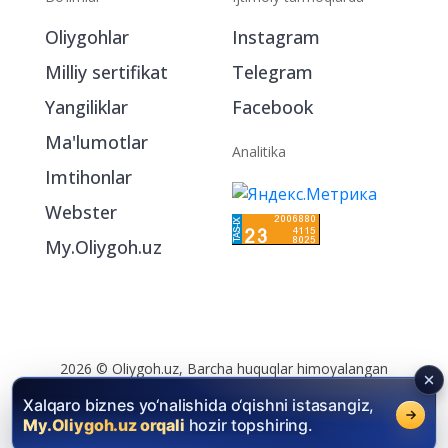
Bo‘limlar
Ijtimoiy tarmoqlarda
Oliygohlar
Instagram
Milliy sertifikat
Telegram
Yangiliklar
Facebook
Ma'lumotlar
Analitika
Imtihonlar
Webster
My.Oliygoh.uz
Xalqaro biznes yo‘nalishida o‘qishni istasangiz,
My.Oliygoh.uz orqali
hozir topshiring.