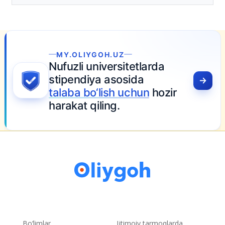
tasdiqlandi
16-iyun 16:02
MY.OLIYGOH.UZ
Nufuzli universitetlarda
stipendiya asosida
talaba bo‘lish uchun
hozir
harakat qiling.