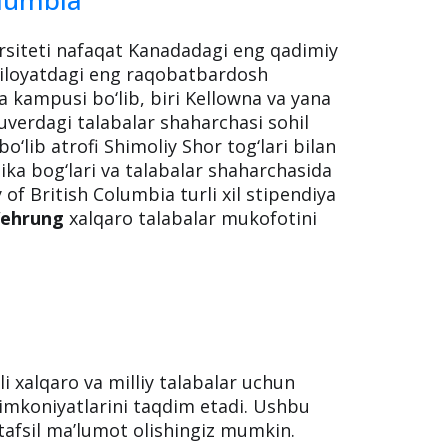
ersiteti nafaqat Kanadadagi eng qadimiy
 viloyatdagi eng raqobatbardosh
ta kampusi bo‘lib, biri Kellowna va yana
uverdagi talabalar shaharchasi sohil
bo‘lib atrofi Shimoliy Shor tog‘lari bilan
nika bog‘lari va talabalar shaharchasida
 of British Columbia turli xil stipendiya
Wehrung
xalqaro talabalar mukofotini
li xalqaro va milliy talabalar uchun
imkoniyatlarini taqdim etadi. Ushbu
afsil ma’lumot olishingiz mumkin.