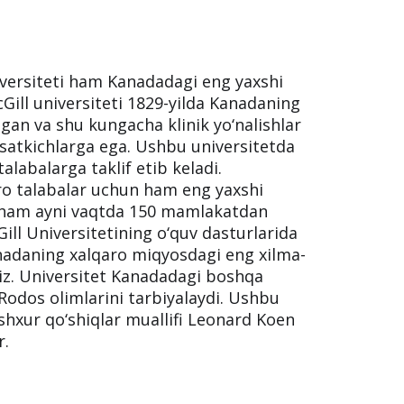
niversiteti ham Kanadadagi eng yaxshi
cGill universiteti 1829-yilda Kanadaning
lgan va shu kungacha klinik yo‘nalishlar
rsatkichlarga ega. Ushbu universitetda
talabalarga taklif etib keladi.
aro talabalar uchun ham eng yaxshi
n ham ayni vaqtda 150 mamlakatdan
ill Universitetining o‘quv dasturlarida
anadaning xalqaro miqyosdagi eng xilma-
amiz. Universitet Kanadadagi boshqa
Rodos olimlarini tarbiyalaydi. Ushbu
ashxur qo‘shiqlar muallifi Leonard Koen
r.