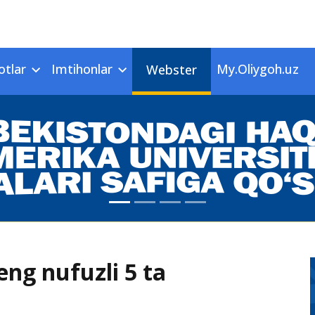
otlar
Imtihonlar
My.Oliygoh.uz
Webster
eng nufuzli 5 ta