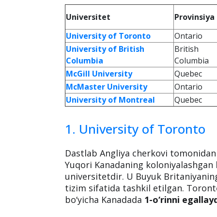
Universitet
Provinsiya
University of Toronto
Ontario
University of British
British
Columbia
Columbia
McGill University
Quebec
McMaster University
Ontario
University of Montreal
Quebec
1. University of Toronto
Dastlab Angliya cherkovi tomonidan 
Yuqori Kanadaning koloniyalashgan h
universitetdir. U Buyuk Britaniyaning 
tizim sifatida tashkil etilgan. Toron
bo‘yicha Kanadada
1-o‘rinni egallayd