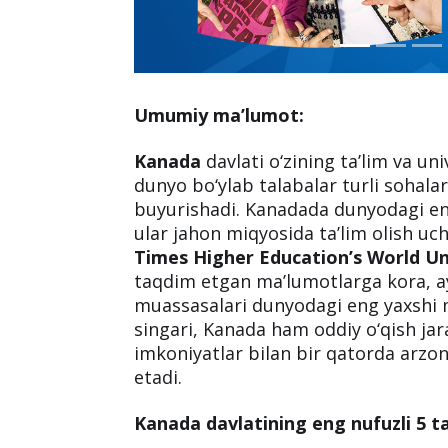
Umumiy ma’lumot:
Kanada
davlati o‘zining ta’lim va uni
dunyo bo‘ylab talabalar turli sohala
buyurishadi. Kanadada dunyodagi eng
ular jahon miqyosida ta’lim olish uch
Times Higher Education’s World Un
taqdim etgan ma’lumotlarga kora, ay
muassasalari dunyodagi eng yaxshi m
singari, Kanada ham oddiy o‘qish jar
imkoniyatlar bilan bir qatorda arzo
etadi.
Kanada davlatining eng nufuzli 5 ta