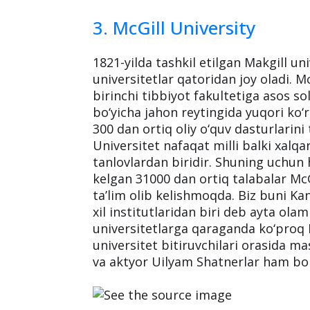
3. McGill University
1821-yilda tashkil etilgan Makgill u
universitetlar qatoridan joy oladi. M
birinchi tibbiyot fakultetiga asos so
bo‘yicha jahon reytingida yuqori ko‘
300 dan ortiq oliy o‘quv dasturlarini 
Universitet nafaqat milli balki xalq
tanlovlardan biridir. Shuning uchu
kelgan 31000 dan ortiq talabalar McG
ta’lim olib kelishmoqda. Biz buni K
xil institutlaridan biri deb ayta ol
universitetlarga qaraganda ko‘proq 
universitet bitiruvchilari orasida m
va aktyor Uilyam Shatnerlar ham bo