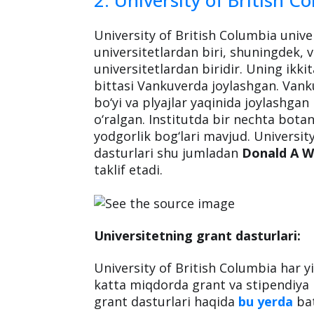
University of British Columbia univ
universitetlardan biri, shuningdek,
universitetlardan biridir. Uning ikki
bittasi Vankuverda joylashgan. Vank
bo‘yi va plyajlar yaqinida joylashgan 
o‘ralgan. Institutda bir nechta bota
yodgorlik bog‘lari mavjud. University
dasturlari shu jumladan
Donald A 
taklif etadi.
Universitetning grant dasturlari:
University of British Columbia har yi
katta miqdorda grant va stipendiya 
grant dasturlari haqida
bu yerda
bat