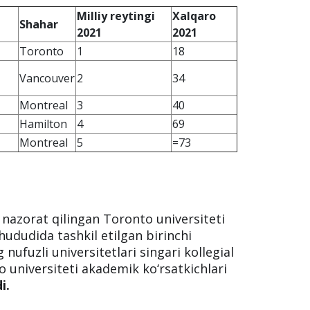
Milliy reytingi
Xalqaro
Shahar
2021
2021
Toronto
1
18
Vancouver
2
34
Montreal
3
40
Hamilton
4
69
Montreal
5
=73
nazorat qilingan Toronto universiteti
ududida tashkil etilgan birinchi
nufuzli universitetlari singari kollegial
to universiteti akademik ko‘rsatkichlari
i.