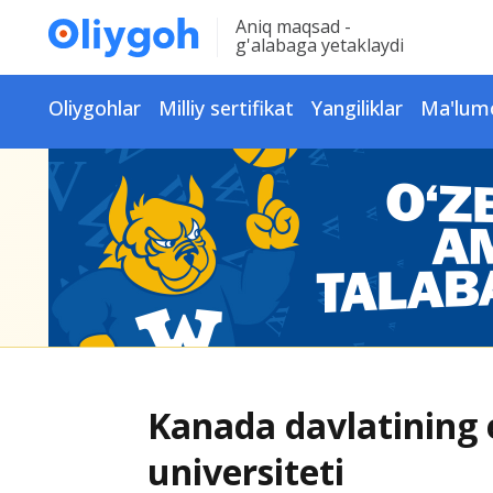
Aniq maqsad -
g'alabaga yetaklaydi
Oliygohlar
Milliy sertifikat
Yangiliklar
Ma'lum
Kanada davlatining 
universiteti