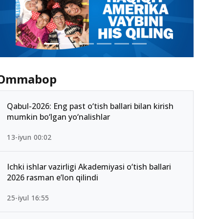
Ommabop
Qabul-2026: Eng past o‘tish ballari bilan kirish
mumkin bo‘lgan yo‘nalishlar
13-iyun 00:02
Ichki ishlar vazirligi Akademiyasi o‘tish ballari
2026 rasman e’lon qilindi
25-iyul 16:55