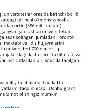
 universitetlar orasida birinchi bo‘lib
katdagi birinchi o‘rmonshunoslik
aridan ortiq (586 million funt)
etga aylangan. Ushbu universitetda
rga asos solingan, jumladan Toronto
i maktabi va ildiz hujayralarini
to universiteti 700 dan ortiq
rajalaridagi dasturlarni taklif etadi va
i institutlardan biri sifatida tanilgan.
 va milliy talabalar uchun katta
yatlarini taqdim etadi. Ushbu grant
ma’lumot olishingiz mumkin.
olumbia