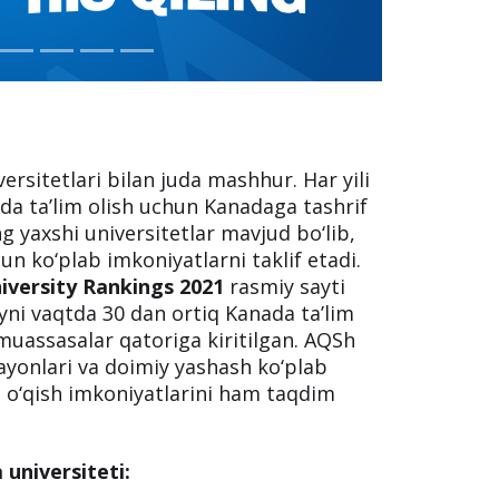
versitetlari bilan juda mashhur. Har yili
rda ta’lim olish uchun Kanadaga tashrif
 yaxshi universitetlar mavjud bo‘lib,
un ko‘plab imkoniyatlarni taklif etadi.
iversity Rankings 2021
rasmiy sayti
ni vaqtda 30 dan ortiq Kanada ta’lim
uassasalar qatoriga kiritilgan. AQSh
ayonlari va doimiy yashash ko‘plab
n o‘qish imkoniyatlarini ham taqdim
 universiteti: