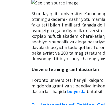
Shunday qilib, universitet Kanadadagi
o‘zining akademik nashriyoti, mamla
fakulteti bilan 1 milliard Kanada doll
byudjetga ega bo‘lgan ilk universit
ko‘plab nufuzli akademik harakatla
adabiyotshunoslik va aloqa nazariyas
davolash bo‘yicha tadqiqotlar. Toron
bakalavriat va 200 ta magistratura da
dunyodagi tibbiyot bo‘yicha eng yaxsh
Universitetning grant dasturlari:
Toronto universiteti har yili xalqaro
miqdorda grant va stipendiya imkoni
dasturlari haqida
bu yerda
batafsil 
2. University of British C