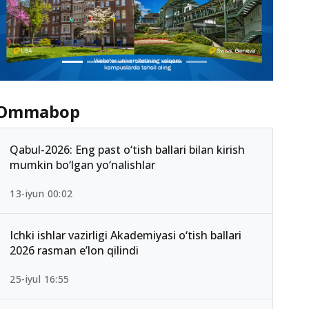
Ommabop
Qabul-2026: Eng past o‘tish ballari bilan kirish
mumkin bo‘lgan yo‘nalishlar
13-iyun 00:02
Ichki ishlar vazirligi Akademiyasi o‘tish ballari
2026 rasman e’lon qilindi
25-iyul 16:55