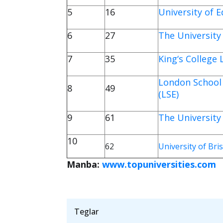
5
16
University of 
6
27
The University
7
35
King‘s College
London School 
8
49
(LSE)
9
61
The University
10
62
University of Bris
Manba:
www.topuniversities.com
Teglar