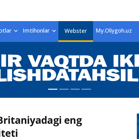
otlar
Imtihonlar
My.Oliygoh.uz
Webster
Britaniyadagi eng
teti