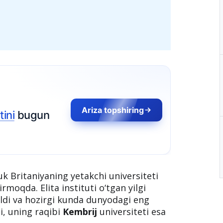
Ariza topshiring
tini
bugun
k Britaniyaning yetakchi universiteti
rmoqda. Elita instituti o‘tgan yilgi
ildi va hozirgi kunda dunyodagi eng
i, uning raqibi
Kembrij
universiteti esa