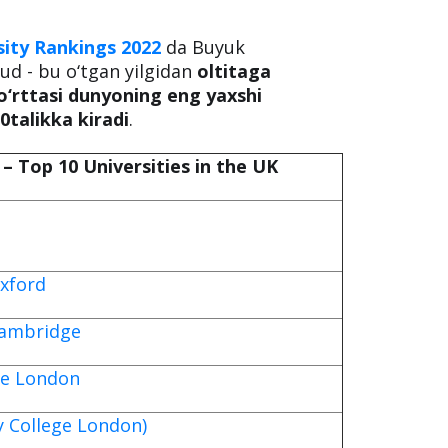
sity Rankings 2022
da Buyuk
jud - bu o‘tgan yilgidan
oltitaga
o‘rttasi dunyoning eng yaxshi
0talikka kiradi
.
– Top 10 Universities in the UK
Oxford
Cambridge
ge London
y College London)