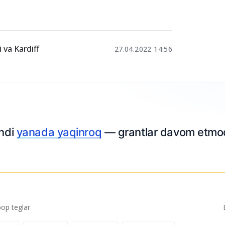
 va Kardiff
27.04.2022 14:56
endi
yanada yaqinroq
— grantlar davom etmo
p teglar