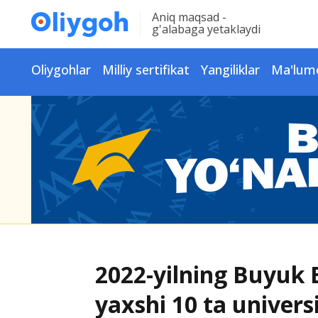
Aniq maqsad -
g'alabaga yetaklaydi
Oliygohlar
Milliy sertifikat
Yangiliklar
Ma'lum
2022-yilning Buyuk 
yaxshi 10 ta universi