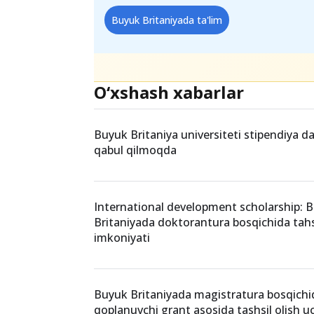
Buyuk Britaniyada ta'lim
O‘xshash xabarlar
Buyuk Britaniya universiteti stipendiya da
qabul qilmoqda
International development scholarship: 
Britaniyada doktorantura bosqichida tahsi
imkoniyati
Buyuk Britaniyada magistratura bosqichid
qoplanuvchi grant asosida tashsil olish 