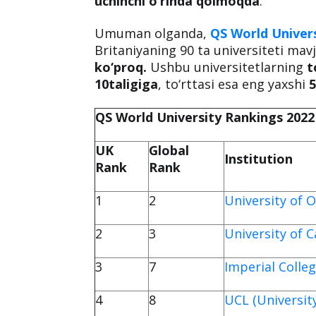
uchinchi o‘rinda qolmoqda
.
Umuman olganda,
QS World Univer
Britaniyaning 90 ta universiteti mav
ko‘proq.
Ushbu universitetlarning
t
10taligiga
, to‘rttasi esa eng yaxshi
5
QS World University Rankings 2022 
UK
Global
Institution
Rank
Rank
1
2
University of 
2
3
University of 
3
7
Imperial Colle
4
8
UCL (Universit