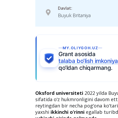
Davlat:
Buyuk Britaniya
MY.OLIYGOH.UZ
Grant asosida
talaba bo‘lish imkoniya
qo‘ldan chiqarmang.
Oksford universiteti
2022 yilda Buyu
sifatida o‘z hukmronligini davom etti
reytingdan bir necha pog‘ona ko‘tar
yaxshi
ikkinchi o‘rinni
egallab turibd