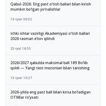
Qabul-2026: Eng past o‘tish ballari bilan kirish
mumkin bo‘lgan yo‘nalishlar
13-iyun 00:02
Ichki ishlar vazirligi Akademiyasi o‘tish ballari
2026 rasman e’lon qilindi
25-iyul 16:55
2026/2027 qabulda maksimal ball 189 Bo‘lib
qoldi — Yangi test mezonlari bilan tanishing
15-iyun 10:27
2026-yilda eng past ball bilan kirsa bo‘ladigan
OTMlar ro‘yxati