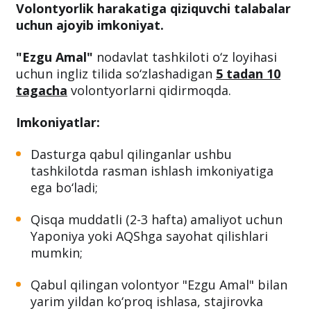
Volontyorlik harakatiga qiziquvchi talabalar
uchun ajoyib imkoniyat.
"Ezgu Amal"
nodavlat tashkiloti o‘z loyihasi
uchun ingliz tilida so‘zlashadigan
5 tadan 10
tagacha
volontyorlarni qidirmoqda.
Imkoniyatlar:
Dasturga qabul qilinganlar ushbu
tashkilotda rasman ishlash imkoniyatiga
ega bo‘ladi;
Qisqa muddatli (2-3 hafta) amaliyot uchun
Yaponiya yoki AQShga sayohat qilishlari
mumkin;
Qabul qilingan volontyor "Ezgu Amal" bilan
yarim yildan ko‘proq ishlasa, stajirovka