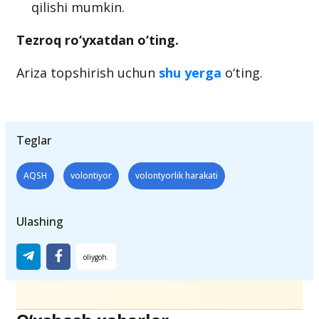
qilishi mumkin.
Tezroq ro‘yxatdan o‘ting.
Ariza topshirish uchun
shu yerga
o‘ting.
Teglar
AQSH
volontiyor
volontyorlik harakati
Ulashing