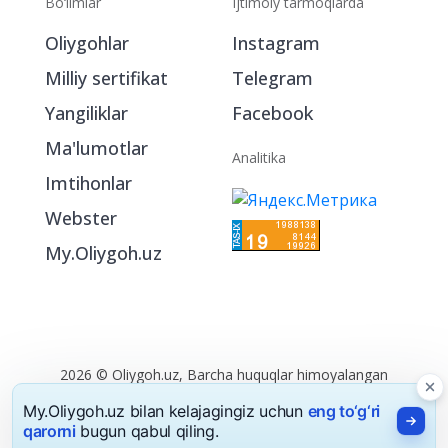
Bo‘limlar
Ijtimoiy tarmoqlarda
Oliygohlar
Instagram
Milliy sertifikat
Telegram
Yangiliklar
Facebook
Ma'lumotlar
Analitika
Imtihonlar
Webster
My.Oliygoh.uz
2026 © Oliygoh.uz, Barcha huquqlar himoyalangan
Reklama
/
Foydalanish shartlari
My.Oliygoh.uz bilan kelajagingiz uchun
eng to‘g‘ri
qarorni
bugun qabul qiling.