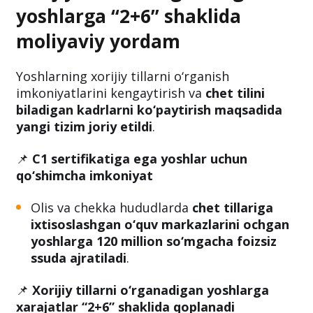
yoshlarga “2+6” shaklida
moliyaviy yordam
Yoshlarning xorijiy tillarni o‘rganish
imkoniyatlarini kengaytirish va
chet tilini
biladigan kadrlarni ko‘paytirish maqsadida
yangi tizim joriy etildi
.
📌
C1 sertifikatiga ega yoshlar uchun
qo‘shimcha imkoniyat
Olis va chekka hududlarda
chet tillariga
ixtisoslashgan o‘quv markazlarini ochgan
yoshlarga 120 million so‘mgacha foizsiz
ssuda ajratiladi
.
📌
Xorijiy tillarni o‘rganadigan yoshlarga
xarajatlar “2+6” shaklida qoplanadi