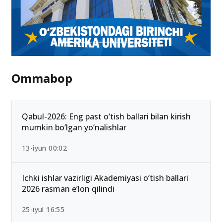
Ommabop
Qabul-2026: Eng past o‘tish ballari bilan kirish
mumkin bo‘lgan yo‘nalishlar
13-iyun 00:02
Ichki ishlar vazirligi Akademiyasi o‘tish ballari
2026 rasman e’lon qilindi
25-iyul 16:55