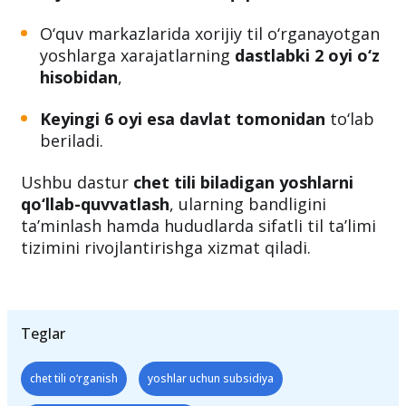
O‘quv markazlarida xorijiy til o‘rganayotgan
yoshlarga xarajatlarning
dastlabki 2 oyi o‘z
hisobidan
,
Keyingi 6 oyi esa davlat tomonidan
to‘lab
beriladi.
Ushbu dastur
chet tili biladigan yoshlarni
qo‘llab-quvvatlash
, ularning bandligini
ta’minlash hamda hududlarda sifatli til ta’limi
tizimini rivojlantirishga xizmat qiladi.
Teglar
chet tili o‘rganish
yoshlar uchun subsidiya