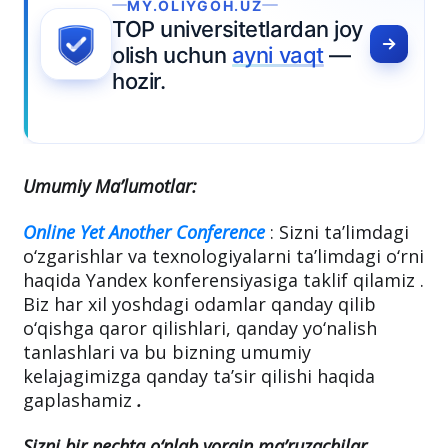
MY.OLIYGOH.UZ
TOP universitetlardan joy
olish uchun
ayni vaqt
—
hozir.
Umumiy Ma’lumotlar:
Online Yet Another Conference
: Sizni ta’limdagi
o‘zgarishlar va texnologiyalarni ta’limdagi o‘rni
haqida Yandex konferensiyasiga taklif qilamiz .
Biz har xil yoshdagi odamlar qanday qilib
o‘qishga qaror qilishlari, qanday yo‘nalish
tanlashlari va bu bizning umumiy
kelajagimizga qanday ta’sir qilishi haqida