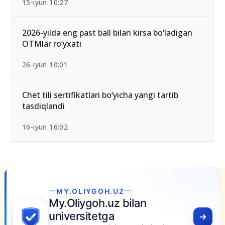
2026/2027 qabulda maksimal ball 189 Bo‘lib
qoldi — Yangi test mezonlari bilan tanishing
15-iyun 10:27
2026-yilda eng past ball bilan kirsa bo‘ladigan
OTMlar ro‘yxati
26-iyun 10:01
Chet tili sertifikatlari bo‘yicha yangi tartib
tasdiqlandi
16-iyun 16:02