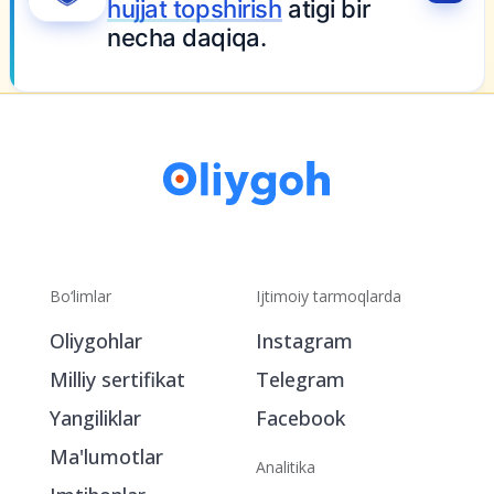
MY.OLIYGOH.UZ
My.Oliygoh.uz bilan
universitetga
hujjat topshirish
atigi bir
necha daqiqa.
Bo‘limlar
Ijtimoiy tarmoqlarda