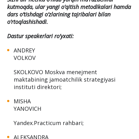
gaplashamiz
.
Sizni bir nechta o‘nlab yorqin ma’ruzachilar
kutmoqda, ular yangi o‘qitish metodikalari hamda
dars o‘tishdagi o‘zlarining tajribalari bilan
o‘rtoqlashishadi.
Dastur speakerlari ro‘yxati:
ANDREY
VOLKOV
SKOLKOVO Moskva menejment
maktabining jamoatchilik strategiyasi
instituti direktori;
MISHA
YANOVICH