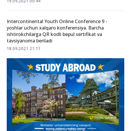
IMF Youth Fellowship Program: Virtual ta’lim dasturi
(xalqaro darajada sertifikatlar beriladi);
19.09.2021 00:44
Intercontinental Youth Online Conference 9 -
yoshlar uchun xalqaro konferensiya. Barcha
ishtirokchilarga QR kodli bepul sertifikat va
tavsiyanoma beriladi
18.09.2021 21:11