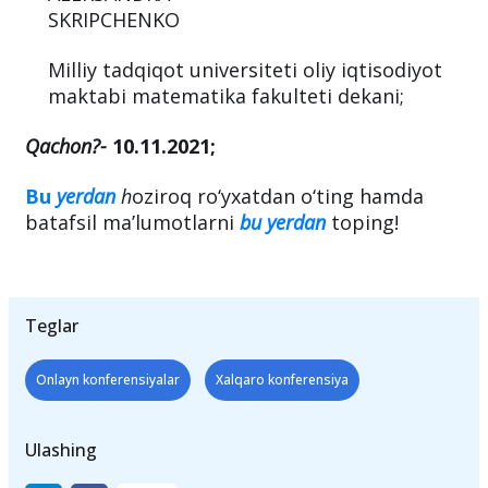
Yandex.Practicum rahbari;
ALEKSANDRA
SKRIPCHENKO
Milliy tadqiqot universiteti oliy iqtisodiyot
maktabi matematika fakulteti dekani;
Qachon?-
10.11.2021;
Bu
yerdan
h
oziroq ro‘yxatdan o‘ting hamda
batafsil ma’lumotlarni
bu yerdan
toping!
Teglar
Onlayn konferensiyalar
Xalqaro konferensiya