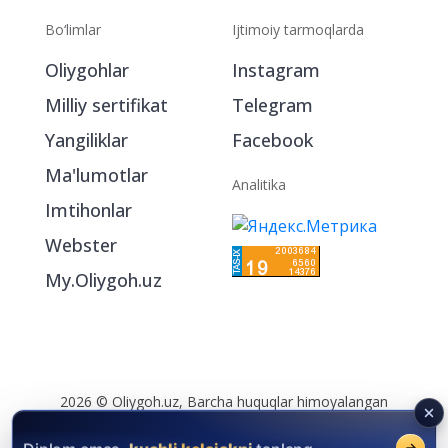
Bo‘limlar
Ijtimoiy tarmoqlarda
Oliygohlar
Instagram
Milliy sertifikat
Telegram
Yangiliklar
Facebook
Ma'lumotlar
Analitika
Imtihonlar
Webster
My.Oliygoh.uz
2026 © Oliygoh.uz, Barcha huquqlar himoyalangan
Reklama
/
Foydalanish shartlari