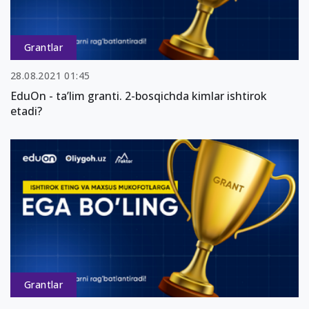
Grantlar
28.08.2021 01:45
EduOn - ta’lim granti. 2-bosqichda kimlar ishtirok
etadi?
Grantlar