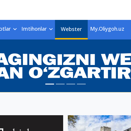
otlar
Imtihonlar
My.Oliygoh.uz
Webster