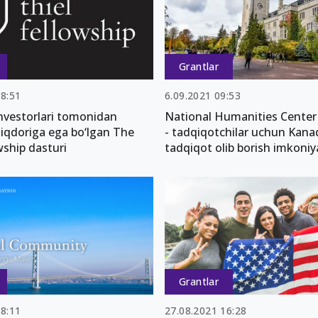
Grantlar
08:51
6.09.2021 09:53
nvestorlari tomonidan
National Humanities Center
iqdoriga ega bo‘lgan The
- tadqiqotchilar uchun Kan
wship dasturi
tadqiqot olib borish imkoniy
Grantlar
18:11
27.08.2021 16:28