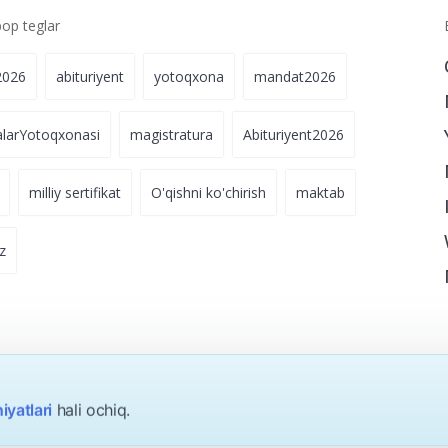
p teglar
2026
abituriyent
yotoqxona
mandat2026
alarYotoqxonasi
magistratura
Abituriyent2026
milliy sertifikat
O'qishni ko'chirish
maktab
z
iyatlari
hali ochiq.