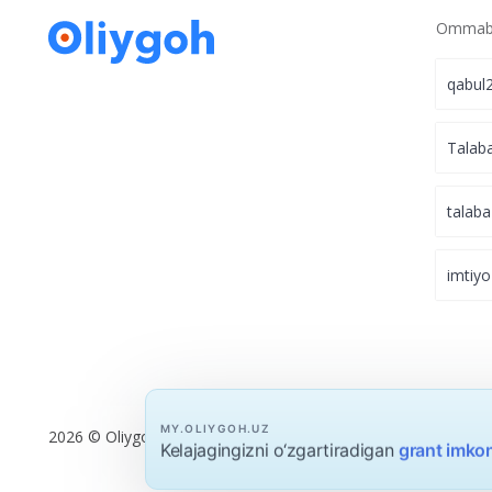
Ommabo
qabul
Talab
talaba
imtiyo
MY.OLIYGOH.UZ
2026 © Oliygoh.uz, Barcha huquqlar himoyalangan
Kelajagingizni o‘zgartiradigan
grant imkon