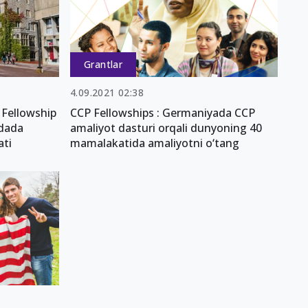
Grantlar
4.09.2021 02:38
 Fellowship
CCP Fellowships : Germaniyada CCP
adada
amaliyot dasturi orqali dunyoning 40
ati
mamalakatida amaliyotni o‘tang