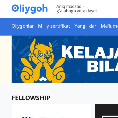
Aniq maqsad -
g'alabaga yetaklaydi
Oliygohlar
Milliy sertifikat
Yangiliklar
Ma'lum
FELLOWSHIP