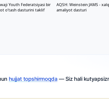
waji Youth Federatsiyasi bir
AQSH: Weinstein JAMS - xal
yot o‘tash dasturini taklif
amaliyot dasturi
chun
hujjat topshirmoqda
— Siz hali kutyapsiz