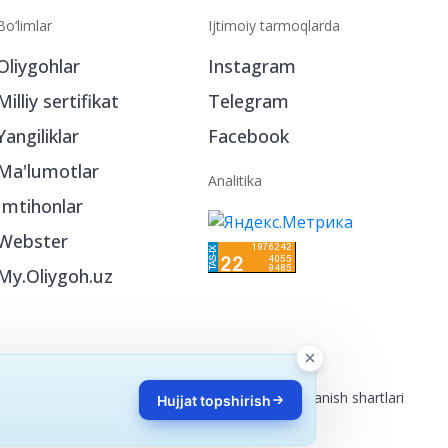
Bo‘limlar
Ijtimoiy tarmoqlarda
Oliygohlar
Instagram
Milliy sertifikat
Telegram
Yangiliklar
Facebook
Ma'lumotlar
Analitika
Imtihonlar
Webster
My.Oliygoh.uz
Reklama
/
Foydalanish shartlari
Hujjat topshirish