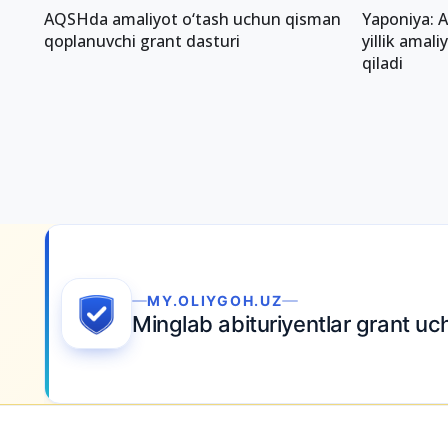
AQSHda amaliyot o‘tash uchun qisman
Yaponiya: A
qoplanuvchi grant dasturi
yillik amali
qiladi
MY.OLIYGOH.UZ
Minglab abituriyentlar grant u