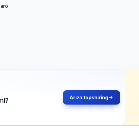
qaro
Ariza topshiring
mi?