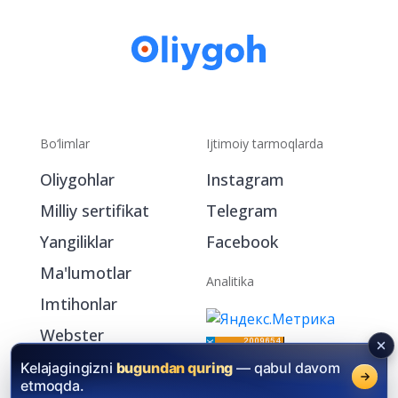
Bo‘limlar
Ijtimoiy tarmoqlarda
Oliygohlar
Instagram
Milliy sertifikat
Telegram
Yangiliklar
Facebook
Ma'lumotlar
Analitika
Imtihonlar
Webster
My.Oliygoh.uz
Kelajagingizni
bugundan quring
— qabul davom
etmoqda.