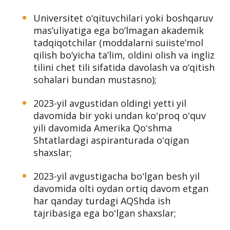
Universitet o‘qituvchilari yoki boshqaruv
mas’uliyatiga ega bo‘lmagan akademik
tadqiqotchilar (moddalarni suiiste’mol
qilish bo‘yicha ta’lim, oldini olish va ingliz
tilini chet tili sifatida davolash va o‘qitish
sohalari bundan mustasno);
2023-yil avgustidan oldingi yetti yil
davomida bir yoki undan koʻproq oʻquv
yili davomida Amerika Qoʻshma
Shtatlardagi aspiranturada oʻqigan
shaxslar;
2023-yil avgustigacha boʻlgan besh yil
davomida olti oydan ortiq davom etgan
har qanday turdagi AQShda ish
tajribasiga ega boʻlgan shaxslar;