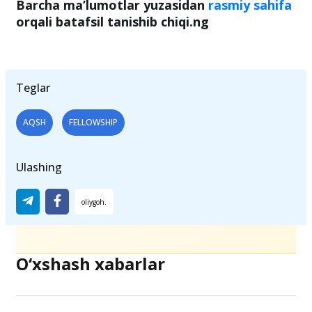
Barcha ma’lumotlar yuzasidan
rasmiy sahifa
orqali batafsil tanishib chiqi.ng
Teglar
AQSH
FELLOWSHIP
Ulashing
O‘xshash xabarlar