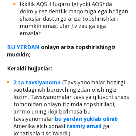
Ikkilik AQSH fuqaroligi yoki AQShda
doimiy rezidentlik maqomiga ega boʻlgan
shaxslar dasturga ariza topshirishlari
mumkin emas; ular J vizasiga ega
emaslar.
BU YERDAN
onlayn ariza topshirishingiz
mumkin;
Kerakli hujjatlar:
2 ta tavsiyanoma
(Tavsiyanomalar hozirgi
vaqtdagi ish beruvchingizdan olishingiz
lozim. Tavsiyanomalar tavsiya qiluvchi shaxs
tomonidan onlayn tizimda topshiriladi,
ammo uning iloji bo‘lmasa bu
tavsiyanomalar
bu yerdan yuklab olinib
Amerika elchixonasi
rasmiy email
ga
jo‘natishlari so‘raladi.)