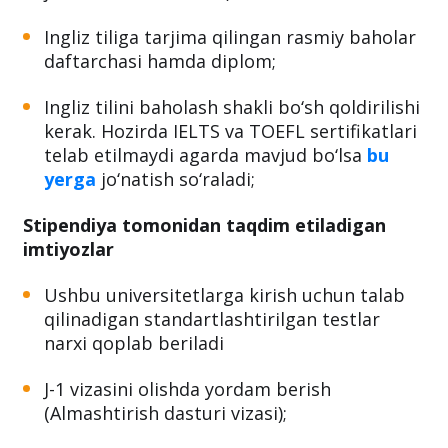
Ingliz tiliga tarjima qilingan rasmiy baholar
daftarchasi hamda diplom;
Ingliz tilini baholash shakli bo‘sh qoldirilishi
kerak. Hozirda IELTS va TOEFL sertifikatlari
telab etilmaydi agarda mavjud bo‘lsa
bu
yerga
jo‘natish so‘raladi;
Stipendiya tomonidan taqdim etiladigan
imtiyozlar
Ushbu universitetlarga kirish uchun talab
qilinadigan standartlashtirilgan testlar
narxi qoplab beriladi
J-1 vizasini olishda yordam berish
(Almashtirish dasturi vizasi);