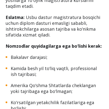
yoshlarga 10 oylik magistratura kurslarini
taqdim etadi.
Eslatma:
Usbu dastur magistratura bosqichi
uchun diplom dasturi emasligi sababli,
ishtirokchilarga asosan tajriba va ko‘nikma
sifatida xizmat qiladi.
Nomzodlar quyidagilarga ega bo‘lishi kerak:
Bakalavr darajasi;
Kamida besh yil to‘liq vaqtli, professional
ish tajribasi;
Amerika Qo‘shma Shtatlarda cheklangan
yoki tajribaga ega bo‘lmagan;
Ko‘rsatilgan yetakchilik fazilatlariga ega
bo‘lishi;