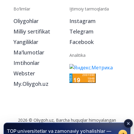
Bo‘limlar
Ijtimoiy tarmoqlarda
Oliygohlar
Instagram
Milliy sertifikat
Telegram
Yangiliklar
Facebook
Ma'lumotlar
Analitika
Imtihonlar
Webster
My.Oliygoh.uz
2026 © Oliygoh.uz, Barcha huquqlar himoyalangan
Reklama
/
Foydalanish shartlari
TOP universitetlar va zamonaviy yo‘nalishlar —