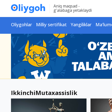
Aniq maqsad -
g'alabaga yetaklaydi
Oliygohlar
Milliy sertifikat
Yangiliklar
Ma'lum
IkkinchiMutaxassislik