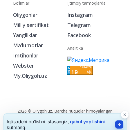
Bo‘limlar
Ijtimoiy tarmoqlarda
Oliygohlar
Instagram
Milliy sertifikat
Telegram
Yangiliklar
Facebook
Ma'lumotlar
Analitika
Imtihonlar
Webster
My.Oliygoh.uz
2026 © Oliygoh.uz, Barcha huquqlar himoyalangan
Reklama
/
Foydalanish shartlari
Iqtisodchi bo‘lishni istasangiz,
qabul yopilishini
kutmang.