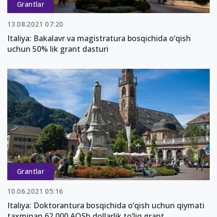
Grantlar
13.08.2021 07:20
Italiya: Bakalavr va magistratura bosqichida o‘qish
uchun 50% lik grant dasturi
Grantlar
10.06.2021 05:16
Italiya: Doktorantura bosqichida o‘qish uchun qiymati
taxminan 62 000 AQSh dollarlik to‘liq grant