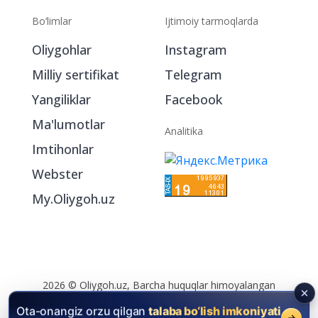
Bo‘limlar
Ijtimoiy tarmoqlarda
Oliygohlar
Instagram
Milliy sertifikat
Telegram
Yangiliklar
Facebook
Ma'lumotlar
Analitika
Imtihonlar
Webster
My.Oliygoh.uz
2026 © Oliygoh.uz, Barcha huquqlar himoyalangan
Reklama
/
Foydalanish shartlari
Ota-onangiz orzu qilgan
talaba bo‘lish imkoniyati