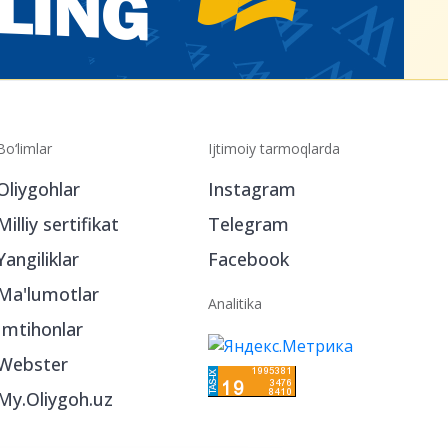
Bo‘limlar
Ijtimoiy tarmoqlarda
Oliygohlar
Instagram
Milliy sertifikat
Telegram
Yangiliklar
Facebook
Ma'lumotlar
Analitika
Imtihonlar
Webster
My.Oliygoh.uz