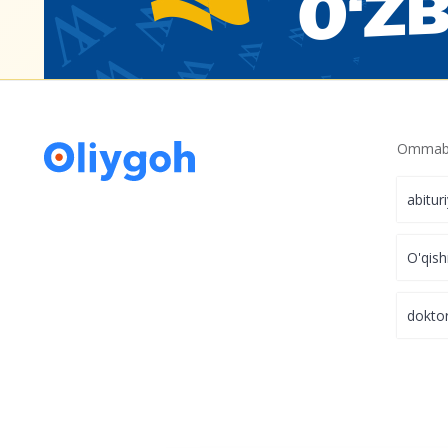
Ommabo
abitur
O'qish
dokto