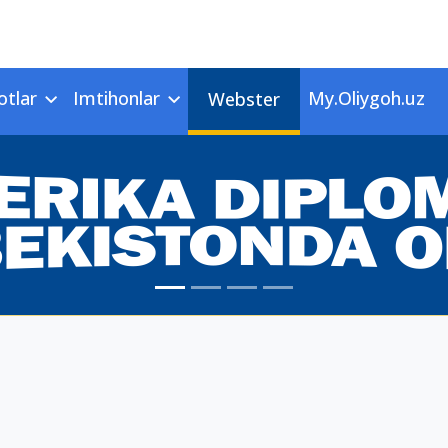
otlar
Imtihonlar
My.Oliygoh.uz
Webster