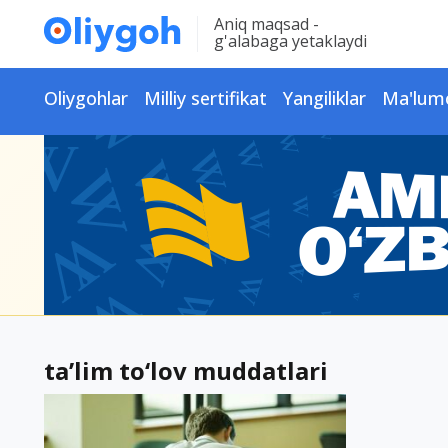
Aniq maqsad -
g'alabaga yetaklaydi
Oliygohlar
Milliy sertifikat
Yangiliklar
Ma'lum
ta’lim to‘lov muddatlari