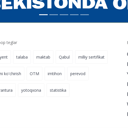
p teglar
iyent
talaba
maktab
Qabul
milliy sertifikat
ni ko'chirish
OTM
imtihon
perevod
rantura
yotoqxona
statistika