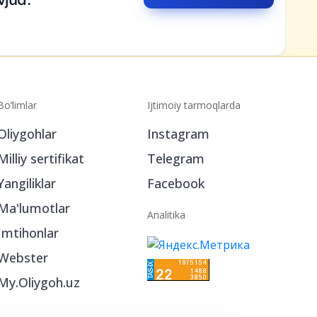
Bo‘limlar
Ijtimoiy tarmoqlarda
Oliygohlar
Instagram
Milliy sertifikat
Telegram
Yangiliklar
Facebook
Ma'lumotlar
Analitika
Imtihonlar
Webster
My.Oliygoh.uz