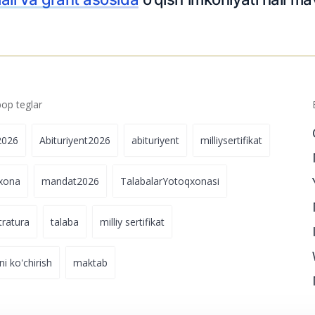
p teglar
2026
Abituriyent2026
abituriyent
milliysertifikat
xona
mandat2026
TalabalarYotoqxonasi
tratura
talaba
milliy sertifikat
ni ko'chirish
maktab