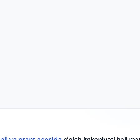
ali va grant asosida
o‘qish imkoniyati hali ma