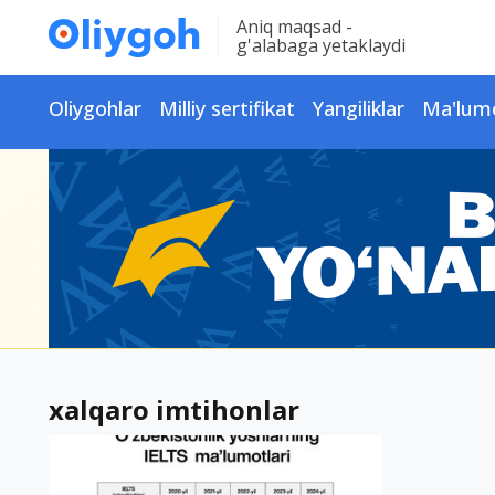
Aniq maqsad -
g'alabaga yetaklaydi
Oliygohlar
Milliy sertifikat
Yangiliklar
Ma'lum
xalqaro imtihonlar