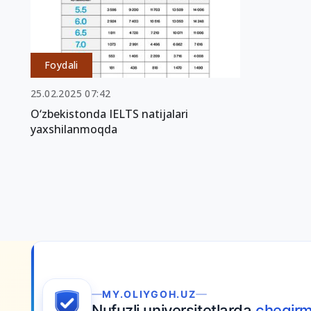
Foydali
25.02.2025 07:42
O‘zbekistonda IELTS natijalari
yaxshilanmoqda
MY.OLIYGOH.UZ
Nufuzli universitetlarda
chegirm