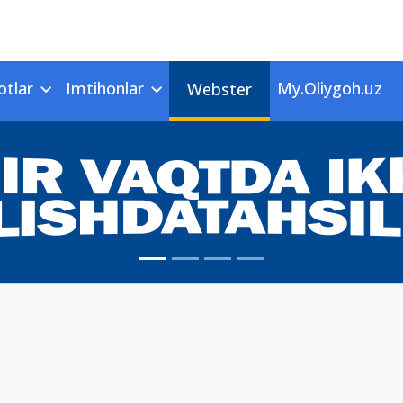
otlar
Imtihonlar
My.Oliygoh.uz
Webster