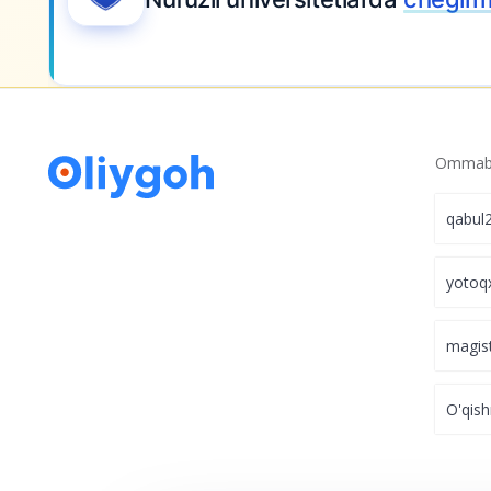
Ommabo
qabul
yotoq
magis
O'qish